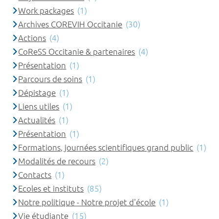
Work packages
(1)
Archives COREVIH Occitanie
(30)
Actions
(4)
CoReSS Occitanie & partenaires
(4)
Présentation
(1)
Parcours de soins
(1)
Dépistage
(1)
Liens utiles
(1)
Actualités
(1)
Présentation
(1)
Formations, journées scientifiques grand public
(1)
Modalités de recours
(2)
Contacts
(1)
Ecoles et instituts
(85)
Notre politique - Notre projet d'école
(1)
Vie étudiante
(15)