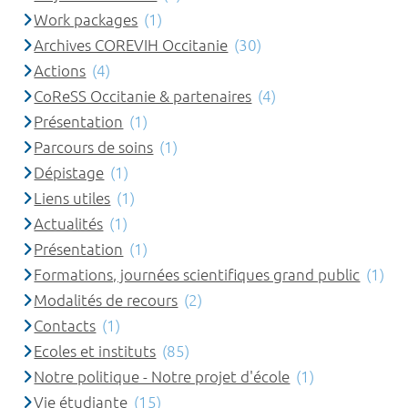
Work packages
(1)
Archives COREVIH Occitanie
(30)
Actions
(4)
CoReSS Occitanie & partenaires
(4)
Présentation
(1)
Parcours de soins
(1)
Dépistage
(1)
Liens utiles
(1)
Actualités
(1)
Présentation
(1)
Formations, journées scientifiques grand public
(1)
Modalités de recours
(2)
Contacts
(1)
Ecoles et instituts
(85)
Notre politique - Notre projet d'école
(1)
Vie étudiante
(15)