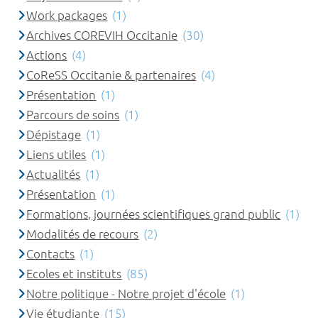
Work packages
(1)
Archives COREVIH Occitanie
(30)
Actions
(4)
CoReSS Occitanie & partenaires
(4)
Présentation
(1)
Parcours de soins
(1)
Dépistage
(1)
Liens utiles
(1)
Actualités
(1)
Présentation
(1)
Formations, journées scientifiques grand public
(1)
Modalités de recours
(2)
Contacts
(1)
Ecoles et instituts
(85)
Notre politique - Notre projet d'école
(1)
Vie étudiante
(15)