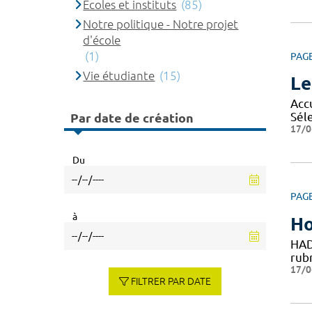
Ecoles et instituts
(85)
Notre politique - Notre projet
d'école
(1)
PAG
Vie étudiante
(15)
Le
Accu
Séle
Par date de création
17/0
Du
PAG
à
Ho
HAD
rubr
17/0
FILTRER PAR DATE