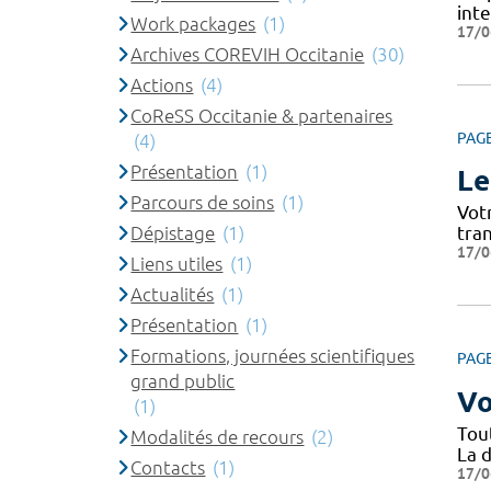
int
Work packages
(1)
17/0
Archives COREVIH Occitanie
(30)
Actions
(4)
CoReSS Occitanie & partenaires
PAG
(4)
Présentation
(1)
Le
Parcours de soins
(1)
Vot
Dépistage
(1)
tra
17/0
Liens utiles
(1)
Actualités
(1)
Présentation
(1)
Formations, journées scientifiques
PAG
grand public
Vo
(1)
Tou
Modalités de recours
(2)
La d
Contacts
(1)
17/0