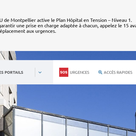
 de Montpellier active le Plan Hôpital en Tension – Niveau 1.
arantir une prise en charge adaptée à chacun, appelez le 15 av
déplacement aux urgences.
URGENCES
ACCÈS RAPIDES
ES PORTAILS