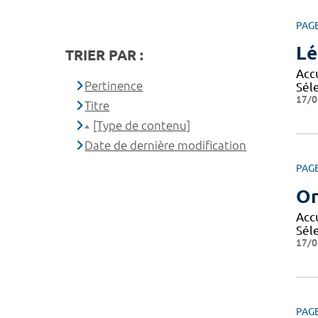
PAG
Lé
TRIER PAR :
Accu
Pertinence
Séle
17/0
Titre
[Type de contenu]
Date de dernière modification
PAG
Or
Accu
Séle
17/0
PAG