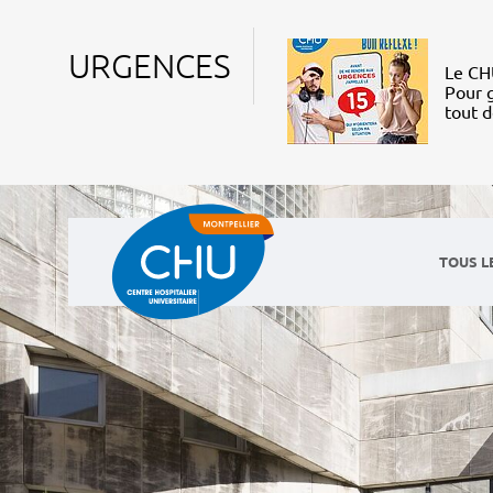
URGENCES
Le CHU
Pour g
tout 
TOUS L