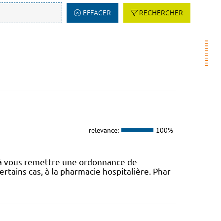
EFFACER
RECHERCHER
relevance:
100%
é à vous remettre une ordonnance de
rtains cas, à la pharmacie hospitalière. Phar