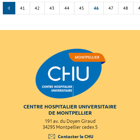
41
42
43
44
45
46
47
48
CENTRE HOSPITALIER UNIVERSITAIRE
DE MONTPELLIER
191 av. du Doyen Giraud
34295 Montpellier cedex 5
Contacter le CHU