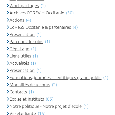
Work packages
(1)
Archives COREVIH Occitanie
(30)
Actions
(4)
CoReSS Occitanie & partenaires
(4)
Présentation
(1)
Parcours de soins
(1)
Dépistage
(1)
Liens utiles
(1)
Actualités
(1)
Présentation
(1)
Formations, journées scientifiques grand public
(1)
Modalités de recours
(2)
Contacts
(1)
Ecoles et instituts
(85)
Notre politique - Notre projet d'école
(1)
Vie étudiante
(15)