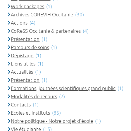
Work packages
(1)
Archives COREVIH Occitanie
(30)
Actions
(4)
CoReSS Occitanie & partenaires
(4)
Présentation
(1)
Parcours de soins
(1)
Dépistage
(1)
Liens utiles
(1)
Actualités
(1)
Présentation
(1)
Formations, journées scientifiques grand public
(1)
Modalités de recours
(2)
Contacts
(1)
Ecoles et instituts
(85)
Notre politique - Notre projet d'école
(1)
Vie étudiante
(15)