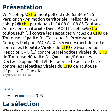
Présentation
WEY cohep@
chu
-montpellier.fr 06 65 84 97 55
Perpignan - Animation territoriale Mélisande ROY
cohep2@
chu
-perpignan.fr 04 68 61 68 85 Toulouse -
Animation territoriale David ROLLIN cohep@
chu
-
toulouse.fr [...] contre les Hépatites Virales du
CHU
de
Toulouse Hépatite B - C'est quoi ? : Professeur
Georges-Philippe PAGEAUX - Service Expert de Lutte
contre les Hépatite Virales du
CHU
de Montpellier
Hépatite C - Q [...] contre les Hépatites Virales du
CHU
de Toulouse Hépatite D - Questions/Réponses :
Docteur Sophie METIVIER - Service Expert de Lutte
contre les Hépatites Virales du
CHU
de Toulouse
Hépatite E - Questio
26/02/2026 12:36
PAGES
relevance:
31%
La sélection
d'inscription au concours (version PDF imprimable des