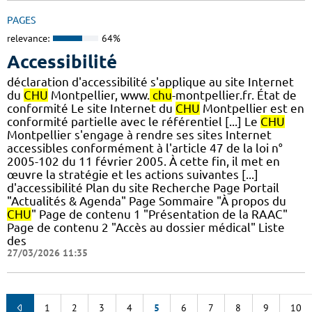
PAGES
relevance:
64%
Accessibilité
déclaration d'accessibilité s'applique au site Internet
du
CHU
Montpellier, www.
chu
-montpellier.fr. État de
conformité Le site Internet du
CHU
Montpellier est en
conformité partielle avec le référentiel [...] Le
CHU
Montpellier s'engage à rendre ses sites Internet
accessibles conformément à l'article 47 de la loi n°
2005-102 du 11 février 2005. À cette fin, il met en
œuvre la stratégie et les actions suivantes [...]
d'accessibilité Plan du site Recherche Page Portail
"Actualités & Agenda" Page Sommaire "À propos du
CHU
" Page de contenu 1 "Présentation de la RAAC"
Page de contenu 2 "Accès au dossier médical" Liste
des
27/03/2026 11:35
1
2
3
4
5
6
7
8
9
10