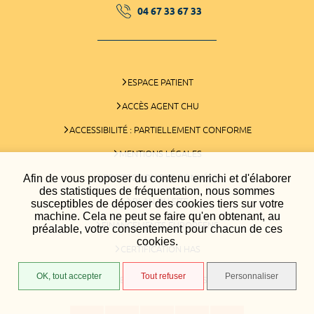
04 67 33 67 33
ESPACE PATIENT
ACCÈS AGENT CHU
ACCESSIBILITÉ : PARTIELLEMENT CONFORME
MENTIONS LÉGALES
Afin de vous proposer du contenu enrichi et d'élaborer
PROTECTION DES DONNÉES
des statistiques de fréquentation, nous sommes
PLAN DU SITE
susceptibles de déposer des cookies tiers sur votre
machine. Cela ne peut se faire qu'en obtenant, au
FINANCEMENTS EUROPÉENS
préalable, votre consentement pour chacun de ces
cookies.
CERTIFICATION HAS
OK, tout accepter
Tout refuser
Personnaliser
GESTION DES COOKIES