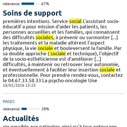
relevance:
67%
Soins de support
premières intentions. Service
social
L’assistant socio-
éducatif a pour mission d'aider les patients, les
personnes accueillies et les familles, qui connaissent
des difficultés
sociales
, à prévenir ou surmonter [...]
les traitements et la maladie altèrent l’aspect
physique, la vie
sociale
et bouleversent la famille. Par
sa double approche (
sociale
et technique), l’objectif
de la socio-esthéticienne est d'améliorer [...]
difficultés, à maintenir ou retrouver leur autonomie,
et éventuellement à faciliter leur insertion
sociale
et
professionnelle. Pour prendre rendez-vous, contactez
le 04.67.33.58.33 La psycho-oncologie Une
18/02/2026 15:25
PAGES
relevance:
28%
Actualités
vie possible aux patientes ainsi qu'à leur entourage,