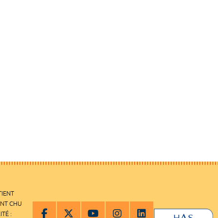
TIENT
ENT CHU
ITÉ :