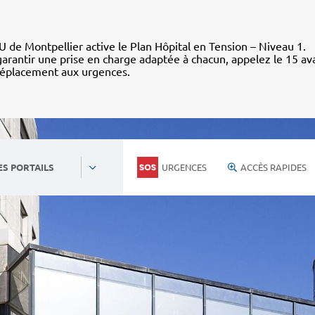
 de Montpellier active le Plan Hôpital en Tension – Niveau 1.
arantir une prise en charge adaptée à chacun, appelez le 15 av
déplacement aux urgences.
URGENCES
ACCÈS RAPIDES
ES PORTAILS