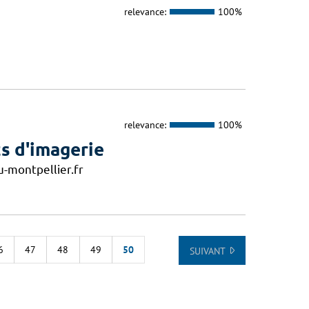
relevance:
100%
relevance:
100%
s d'imagerie
-montpellier.fr
6
47
48
49
50
SUIVANT