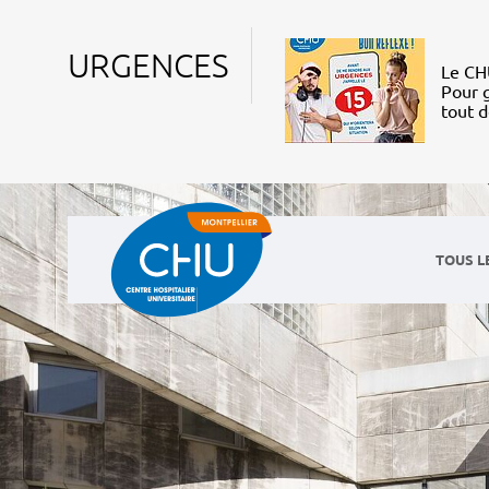
URGENCES
Le CHU
Pour g
tout 
TOUS L