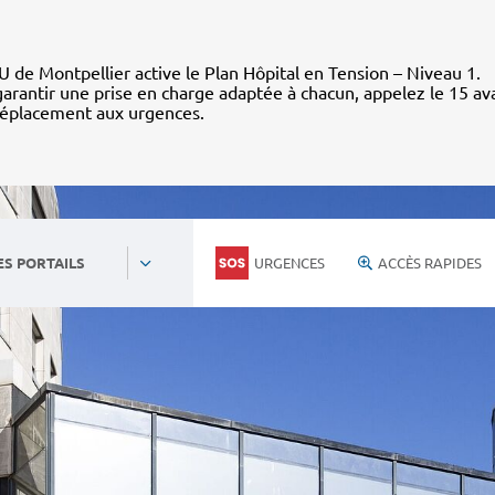
 de Montpellier active le Plan Hôpital en Tension – Niveau 1.
arantir une prise en charge adaptée à chacun, appelez le 15 av
déplacement aux urgences.
URGENCES
ACCÈS RAPIDES
ES PORTAILS