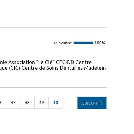
relevance:
100%
nie Association "La Clé" CEGIDD Centre
que (CIC) Centre de Soins Dentaires Madelein
6
47
48
49
50
SUIVANT