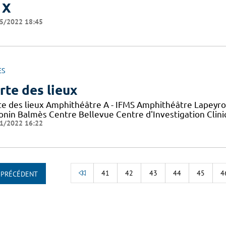
 X
5/2022 18:45
ES
rte des lieux
te des lieux Amphithéâtre A - IFMS Amphithéâtre Lapeyro
onin Balmès Centre Bellevue Centre d'Investigation Clini
1/2022 16:22
41
42
43
44
45
4
PRÉCÉDENT
RETOUR AU DÉBUT DE LA LISTE