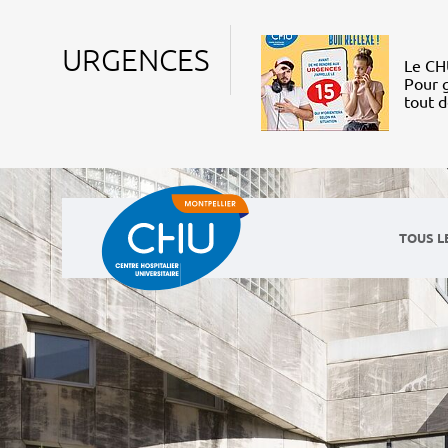
URGENCES
Le CHU
Pour g
tout 
TOUS L