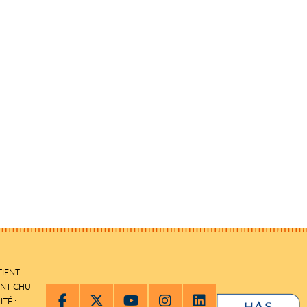
TIENT
ENT CHU
ITÉ :