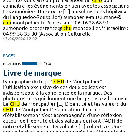
abonnez-vous au compte Facebook du
CHU
pour
connaître les événements en lien avec les associations
Les aumôniers Un service [...] musulman des hôpitaux
du Languedoc-Roussillon) aumonerie-musulmane@
chu
-montpellier.fr Protestant : 06 16 28 68 91
aumonerie-protestante@
chu
-montpellier.fr Israélite :
04 99 58 35 80 (Association Culturelle
17/06/2026 12:02
PAGES
relevance:
79%
Livre de marque
typographie du logo "
CHU
de Montpellier".
L'utilisation exclusive de ces deux polices est
indispensable à la cohérence de la marque. Des
photographies qui donnent une large place à l'humain
Le
CHU
de Montpellier [...] L’identité et les valeurs du
CHU
de Montpellier L'élaboration du projet
d'établissement s’est accompagnée d’une réflexion
autour de l’identité et des valeurs qui font l’ADN de
notre établissement. La volonté [...] collective.​ Une
nouvelle charte graphique engagée Les éléments de