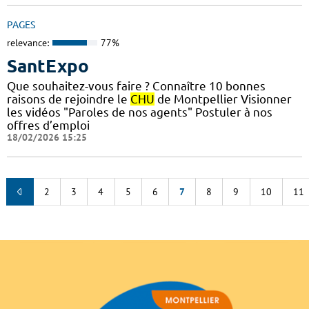
PAGES
relevance:
77%
SantExpo
Que souhaitez-vous faire ? Connaître 10 bonnes
raisons de rejoindre le
CHU
de Montpellier Visionner
les vidéos "Paroles de nos agents" Postuler à nos
offres d’emploi
18/02/2026 15:25
2
3
4
5
6
7
8
9
10
11