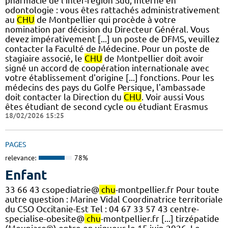
pharmacie de l'inter-région Sud, Interne en
odontologie : vous êtes rattachés administrativement
au
CHU
de Montpellier qui procède à votre
nomination par décision du Directeur Général. Vous
devez impérativement [...] un poste de DFMS, veuillez
contacter la Faculté de Médecine. Pour un poste de
stagiaire associé, le
CHU
de Montpellier doit avoir
signé un accord de coopération internationale avec
votre établissement d'origine [...] fonctions. Pour les
médecins des pays du Golfe Persique, l'ambassade
doit contacter la Direction du
CHU
. Voir aussi Vous
êtes étudiant de second cycle ou étudiant Erasmus
18/02/2026 15:25
PAGES
relevance:
78%
Enfant
33 66 43 csopediatrie@
chu
-montpellier.fr Pour toute
autre question : Marine Vidal Coordinatrice territoriale
du CSO Occitanie-Est Tel : 04 67 33 57 43 centre-
specialise-obesite@
chu
-montpellier.fr [...] tirzépatide