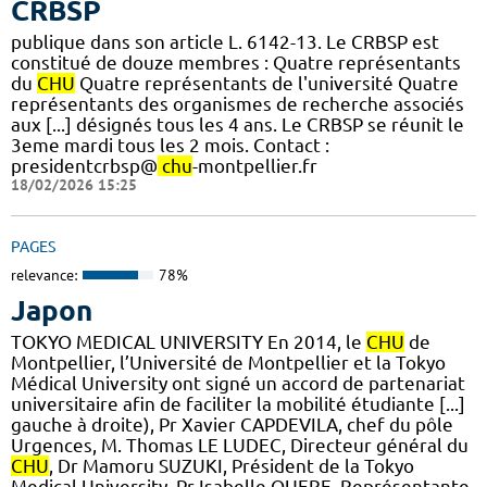
CRBSP
publique dans son article L. 6142-13. Le CRBSP est
constitué de douze membres : Quatre représentants
du
CHU
Quatre représentants de l'université Quatre
représentants des organismes de recherche associés
aux [...] désignés tous les 4 ans. Le CRBSP se réunit le
3eme mardi tous les 2 mois. Contact :
presidentcrbsp@
chu
-montpellier.fr
18/02/2026 15:25
PAGES
relevance:
78%
Japon
TOKYO MEDICAL UNIVERSITY En 2014, le
CHU
de
Montpellier, l’Université de Montpellier et la Tokyo
Médical University ont signé un accord de partenariat
universitaire afin de faciliter la mobilité étudiante [...]
gauche à droite), Pr Xavier CAPDEVILA, chef du pôle
Urgences, M. Thomas LE LUDEC, Directeur général du
CHU
, Dr Mamoru SUZUKI, Président de la Tokyo
Medical University, Pr Isabelle QUERE, Représentante