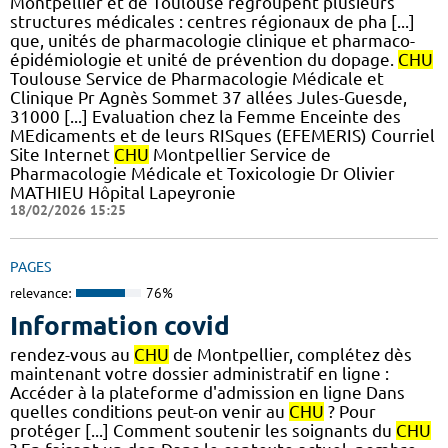
Montpellier et de Toulouse regroupent plusieurs
structures médicales : centres régionaux de pha [...]
que, unités de pharmacologie clinique et pharmaco-
épidémiologie et unité de prévention du dopage.
CHU
Toulouse Service de Pharmacologie Médicale et
Clinique Pr Agnès Sommet 37 allées Jules-Guesde,
31000 [...] Evaluation chez la Femme Enceinte des
MEdicaments et de leurs RISques (EFEMERIS) Courriel
Site Internet
CHU
Montpellier Service de
Pharmacologie Médicale et Toxicologie Dr Olivier
MATHIEU Hôpital Lapeyronie
18/02/2026 15:25
PAGES
relevance:
76%
Information covid
rendez-vous au
CHU
de Montpellier, complétez dès
maintenant votre dossier administratif en ligne :
Accéder à la plateforme d'admission en ligne Dans
quelles conditions peut-on venir au
CHU
? Pour
protéger [...] Comment soutenir les soignants du
CHU