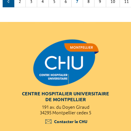
2
3
4
5
6
7
8
9
10
11
CENTRE HOSPITALIER UNIVERSITAIRE
DE MONTPELLIER
191 av. du Doyen Giraud
34295 Montpellier cedex 5
Contacter le CHU