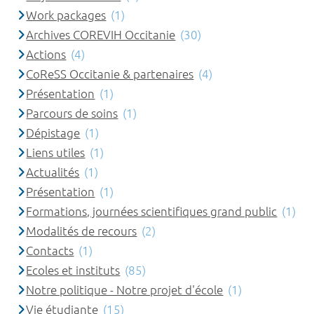
Work packages
(1)
Archives COREVIH Occitanie
(30)
Actions
(4)
CoReSS Occitanie & partenaires
(4)
Présentation
(1)
Parcours de soins
(1)
Dépistage
(1)
Liens utiles
(1)
Actualités
(1)
Présentation
(1)
Formations, journées scientifiques grand public
(1)
Modalités de recours
(2)
Contacts
(1)
Ecoles et instituts
(85)
Notre politique - Notre projet d'école
(1)
Vie étudiante
(15)