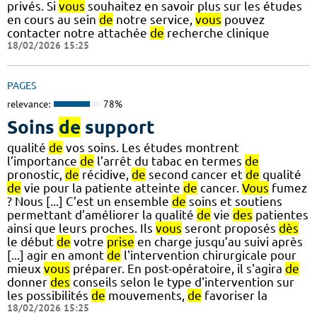
privés. Si
vous
souhaitez en savoir plus sur les études
en cours au sein
de
notre service,
vous
pouvez
contacter notre attachée
de
recherche clinique
18/02/2026 15:25
PAGES
relevance:
78%
Soins
de
support
qualité
de
vos soins. Les études montrent
l’importance
de
l’arrêt du tabac en termes
de
pronostic,
de
récidive,
de
second cancer et
de
qualité
de
vie pour la patiente atteinte
de
cancer.
Vous
fumez
? Nous [...] C’est un ensemble
de
soins et soutiens
permettant d’améliorer la qualité
de
vie
des
patientes
ainsi que leurs proches. Ils
vous
seront proposés
dès
le début
de
votre
prise
en charge jusqu’au suivi après
[...] agir en amont
de
l'intervention chirurgicale pour
mieux
vous
préparer. En post-opératoire, il s'agira
de
donner
des
conseils selon le type d'intervention sur
les possibilités
de
mouvements,
de
favoriser la
18/02/2026 15:25