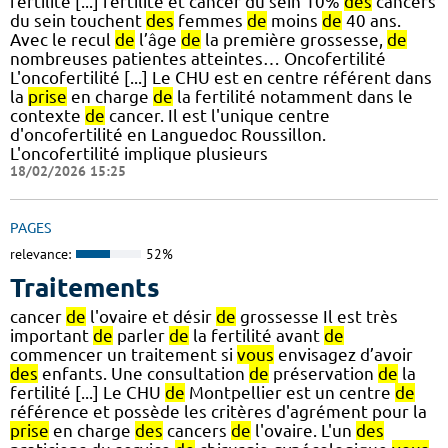
fertilité [...] fertilité et cancer du sein 10%
des
cancers
du sein touchent
des
femmes
de
moins
de
40 ans.
Avec le recul
de
l’âge
de
la première grossesse,
de
nombreuses patientes atteintes… Oncofertilité
L'oncofertilité [...] Le CHU est en centre référent dans
la
prise
en charge
de
la fertilité notamment dans le
contexte
de
cancer. Il est l'unique centre
d'oncofertilité en Languedoc Roussillon.
L'oncofertilité implique plusieurs
18/02/2026 15:25
PAGES
relevance:
52%
Traitements
cancer
de
l'ovaire et désir
de
grossesse Il est très
important
de
parler
de
la fertilité avant
de
commencer un traitement si
vous
envisagez d’avoir
des
enfants. Une consultation
de
préservation
de
la
fertilité [...] Le CHU
de
Montpellier est un centre
de
référence et possède les critères d'agrément pour la
prise
en charge
des
cancers
de
l'ovaire. L'un
des