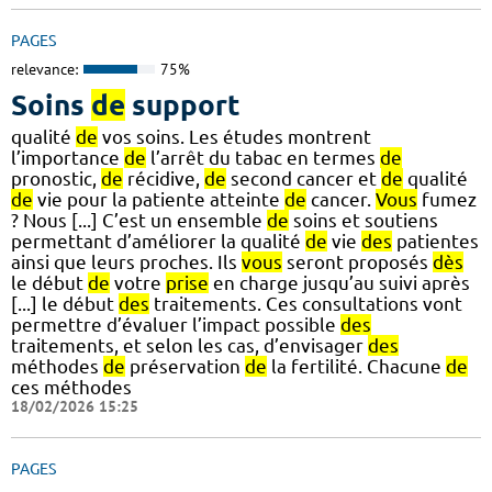
PAGES
relevance:
75%
Soins
de
support
qualité
de
vos soins. Les études montrent
l’importance
de
l’arrêt du tabac en termes
de
pronostic,
de
récidive,
de
second cancer et
de
qualité
de
vie pour la patiente atteinte
de
cancer.
Vous
fumez
? Nous [...] C’est un ensemble
de
soins et soutiens
permettant d’améliorer la qualité
de
vie
des
patientes
ainsi que leurs proches. Ils
vous
seront proposés
dès
le début
de
votre
prise
en charge jusqu’au suivi après
[...] le début
des
traitements. Ces consultations vont
permettre d’évaluer l’impact possible
des
traitements, et selon les cas, d’envisager
des
méthodes
de
préservation
de
la fertilité. Chacune
de
ces méthodes
18/02/2026 15:25
PAGES