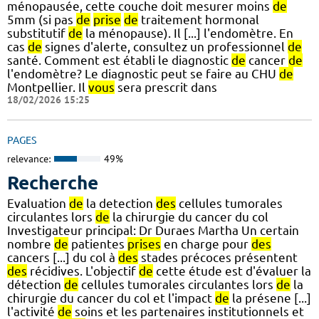
ménopausée, cette couche doit mesurer moins
de
5mm (si pas
de
prise
de
traitement hormonal
substitutif
de
la ménopause). Il [...] l'endomètre. En
cas
de
signes d'alerte, consultez un professionnel
de
santé. Comment est établi le diagnostic
de
cancer
de
l'endomètre? Le diagnostic peut se faire au CHU
de
Montpellier. Il
vous
sera prescrit dans
18/02/2026 15:25
PAGES
relevance:
49%
Recherche
Evaluation
de
la detection
des
cellules tumorales
circulantes lors
de
la chirurgie du cancer du col
Investigateur principal: Dr Duraes Martha Un certain
nombre
de
patientes
prises
en charge pour
des
cancers [...] du col à
des
stades précoces présentent
des
récidives. L'objectif
de
cette étude est d'évaluer la
détection
de
cellules tumorales circulantes lors
de
la
chirurgie du cancer du col et l'impact
de
la présene [...]
l'activité
de
soins et les partenaires institutionnels et