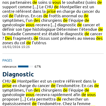
nos partenaires
de
soins si
vous
le souhaitez (soins
de
support comme [...] Le CHU
de
Montpellier est un
centre référent dans la
prise
en charge du cancer du
col
de
l'utérus. En cas
de
frottis anormal ou
de
symptômes, l'un
des
chirurgiens
de
l'équipe
de
gynécologie
vous
recevra [...] diagnostic
de
cancer et
définir son type histologique Déterminer l’étendue
de
la maladie Comment est établi le diagnostic
de
cancer
?
Des
fragments
de
tissus sont prélevés au niveau
des
zones du col
de
l’utérus
18/02/2026 15:25
PAGES
relevance:
67%
Diagnostic
CHU
de
Montpellier est un centre référent dans la
prise
en charge du cancer
de
l'endomètre. En cas
de
symptômes, l'un
des
chirurgiens
de
l'équipe
de
gynécologie
vous
recevra rapidement afin
de
vous
proposer [...] Cela permettra
de
rechercher un
épaississement
de
l'endomètre. Chez la femme