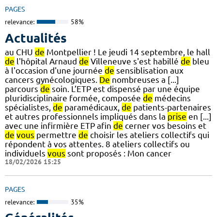
PAGES
relevance:
58%
Actualités
au CHU
de
Montpellier ! Le jeudi 14 septembre, le hall
de
l'hôpital Arnaud
de
Villeneuve s'est habillé
de
bleu
à l'occasion d'une journée
de
sensiblisation aux
cancers gynécologiques.
De
nombreuses a [...]
parcours
de
soin. L’ETP est dispensé par une équipe
pluridisciplinaire formée, composée
de
médecins
spécialistes,
de
paramédicaux,
de
patients-partenaires
et autres professionnels impliqués dans la
prise
en [...]
avec une infirmière ETP afin
de
cerner vos besoins et
de
vous
permettre
de
choisir les ateliers collectifs qui
répondent à vos attentes. 8 ateliers collectifs ou
individuels
vous
sont proposés : Mon cancer
18/02/2026 15:25
PAGES
relevance:
35%