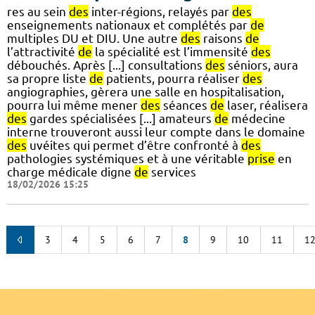
res au sein
des
inter-régions, relayés par
des
enseignements nationaux et complétés par
de
multiples DU et DIU. Une autre
des
raisons
de
l’attractivité
de
la spécialité est l’immensité
des
débouchés. Après [...] consultations
des
séniors, aura
sa propre liste
de
patients, pourra réaliser
des
angiographies, gèrera une salle en hospitalisation,
pourra lui même mener
des
séances
de
laser, réalisera
des
gardes spécialisées [...] amateurs
de
médecine
interne trouveront aussi leur compte dans le domaine
des
uvéites qui permet d’être confronté à
des
pathologies systémiques et à une véritable
prise
en
charge médicale digne
de
services
18/02/2026 15:25
3
4
5
6
7
8
9
10
11
1