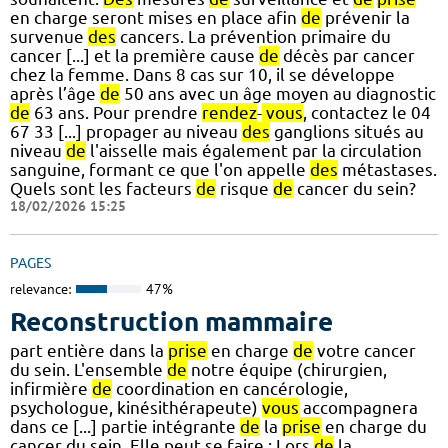
en charge seront mises en place afin
de
prévenir la
survenue
des
cancers. La prévention primaire du
cancer [...] et la première cause
de
décès par cancer
chez la femme. Dans 8 cas sur 10, il se développe
après l’âge
de
50 ans avec un âge moyen au diagnostic
de
63 ans. Pour prendre
rendez
-
vous
, contactez le 04
67 33 [...] propager au niveau
des
ganglions situés au
niveau
de
l'aisselle mais également par la circulation
sanguine, formant ce que l'on appelle
des
métastases.
Quels sont les facteurs
de
risque
de
cancer du sein?
18/02/2026 15:25
PAGES
relevance:
47%
Reconstruction mammaire
part entière dans la
prise
en charge
de
votre cancer
du sein. L'ensemble
de
notre équipe (chirurgien,
infirmière
de
coordination en cancérologie,
psychologue, kinésithérapeute)
vous
accompagnera
dans ce [...] partie intégrante
de
la
prise
en charge du
cancer du sein. Elle peut se faire : Lors
de
la