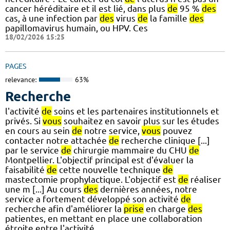
cancer héréditaire et il est lié, dans plus
de
95 %
des
cas, à une infection par
des
virus
de
la famille
des
papillomavirus humain, ou HPV. Ces
18/02/2026 15:25
PAGES
relevance:
63%
Recherche
l'activité
de
soins et les partenaires institutionnels et
privés. Si
vous
souhaitez en savoir plus sur les études
en cours au sein
de
notre service,
vous
pouvez
contacter notre attachée
de
recherche clinique [...]
par le service
de
chirurgie mammaire du CHU
de
Montpellier. L'objectif principal est d'évaluer la
faisabilité
de
cette nouvelle technique
de
mastectomie prophylactique. L'objectif est
de
réaliser
une m [...] Au cours
des
dernières années, notre
service a fortement développé son activité
de
recherche afin d'améliorer la
prise
en charge
des
patientes, en mettant en place une collaboration
étroite entre l'activité