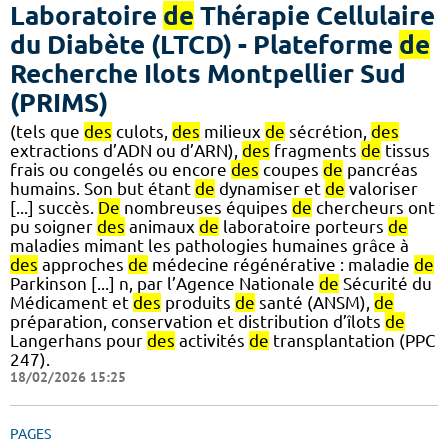
Laboratoire
de
Thérapie Cellulaire
du Diabète (LTCD) - Plateforme
de
Recherche Ilots Montpellier Sud
(PRIMS)
(tels que
des
culots,
des
milieux
de
sécrétion,
des
extractions d’ADN ou d’ARN),
des
fragments
de
tissus
frais ou congelés ou encore
des
coupes
de
pancréas
humains. Son but étant
de
dynamiser et
de
valoriser
[...] succès.
De
nombreuses équipes
de
chercheurs ont
pu soigner
des
animaux
de
laboratoire porteurs
de
maladies mimant les pathologies humaines grâce à
des
approches
de
médecine régénérative : maladie
de
Parkinson [...] n, par l’Agence Nationale
de
Sécurité du
Médicament et
des
produits
de
santé (ANSM),
de
préparation, conservation et distribution d’îlots
de
Langerhans pour
des
activités
de
transplantation (PPC
247).
18/02/2026 15:25
PAGES