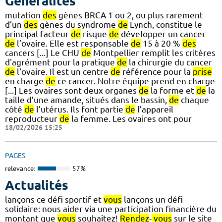
Généralités
mutation
des
gènes BRCA 1 ou 2, ou plus rarement
d’un
des
gènes du syndrome
de
Lynch, constitue le
principal facteur
de
risque
de
développer un cancer
de
l’ovaire. Elle est responsable
de
15 à 20 %
des
cancers [...] Le CHU
de
Montpellier remplit les critères
d'agrément pour la pratique
de
la chirurgie du cancer
de
l'ovaire. Il est un centre
de
référence pour la
prise
en charge
de
ce cancer. Notre équipe prend en charge
[...] Les ovaires sont deux organes
de
la forme et
de
la
taille d’une amande, situés dans le bassin,
de
chaque
côté
de
l’utérus. Ils font partie
de
l’appareil
reproducteur
de
la femme. Les ovaires ont pour
18/02/2026 15:25
PAGES
relevance:
57%
Actualités
lançons ce défi sportif et
vous
lançons un défi
solidaire: nous aider via une participation financière du
montant que
vous
souhaitez!
Rendez
-
vous
sur le site