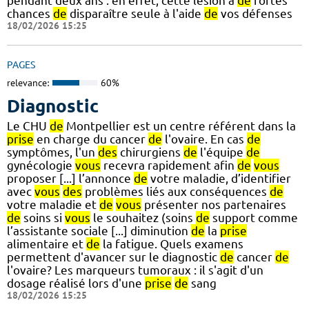
pendant deux ans : en effet, cette lésion a
de
fortes
chances
de
disparaître seule à l'aide
de
vos défenses
18/02/2026 15:25
PAGES
relevance:
60%
Diagnostic
Le CHU
de
Montpellier est un centre référent dans la
prise
en charge du cancer
de
l'ovaire. En cas
de
symptômes, l'un
des
chirurgiens
de
l'équipe
de
gynécologie
vous
recevra rapidement afin
de
vous
proposer [...] l’annonce
de
votre maladie, d’identifier
avec
vous
des
problèmes liés aux conséquences
de
votre maladie et
de
vous
présenter nos partenaires
de
soins si
vous
le souhaitez (soins
de
support comme
l’assistante sociale [...] diminution
de
la
prise
alimentaire et
de
la fatigue. Quels examens
permettent d'avancer sur le diagnostic
de
cancer
de
l'ovaire? Les marqueurs tumoraux : il s'agit d'un
dosage réalisé lors d'une
prise
de
sang
18/02/2026 15:25