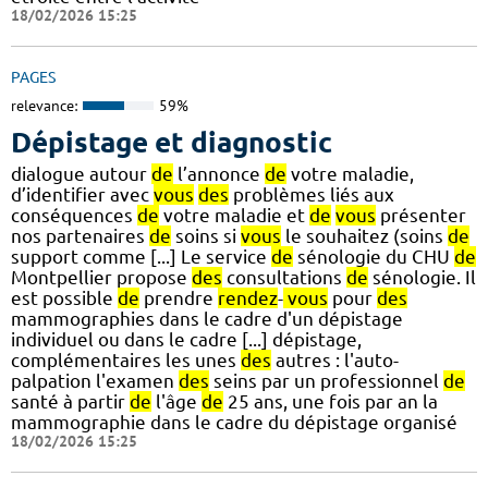
18/02/2026 15:25
PAGES
relevance:
59%
Dépistage et diagnostic
dialogue autour
de
l’annonce
de
votre maladie,
d’identifier avec
vous
des
problèmes liés aux
conséquences
de
votre maladie et
de
vous
présenter
nos partenaires
de
soins si
vous
le souhaitez (soins
de
support comme [...] Le service
de
sénologie du CHU
de
Montpellier propose
des
consultations
de
sénologie. Il
est possible
de
prendre
rendez
-
vous
pour
des
mammographies dans le cadre d'un dépistage
individuel ou dans le cadre [...] dépistage,
complémentaires les unes
des
autres : l'auto-
palpation l'examen
des
seins par un professionnel
de
santé à partir
de
l'âge
de
25 ans, une fois par an la
mammographie dans le cadre du dépistage organisé
18/02/2026 15:25