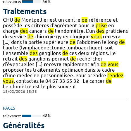
relevance:
56%
Traitements
CHU
de
Montpellier est un centre
de
référence et
possède les critères d'agrément pour la
prise
en
charge
des
cancers
de
l'endomètre. L'un
des
praticiens
du service
de
chirurgie gynécologique
vous
recevra
[...] dans la partie supérieure
de
l'abdomen le long
de
l'aorte (lymphadénectomie lomboaortique), soit
l'ensemble
des
ganglions
de
ces deux régions. Le
retrait
des
ganglions permet
de
rechercher
d'éventuelles [...] recevra rapidement afin
de
vous
proposer les traitements optimaux dans le cadre
d'une médecine personnalisée. Pour prendre
rendez
-
vous
, contactez le 04 67 33 65 32 . Le cancer
de
l'endomètre est le plus souvent
18/02/2026 15:25
PAGES
relevance:
48%
Généralités