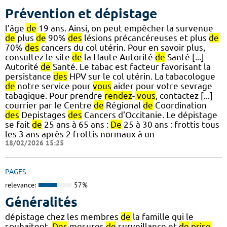
Prévention et dépistage
l’âge
de
19 ans. Ainsi, on peut empêcher la survenue
de
plus
de
90%
des
lésions précancéreuses et plus
de
70%
des
cancers du col utérin. Pour en savoir plus,
consultez le site
de
la Haute Autorité
de
Santé [...]
Autorité
de
Santé. Le tabac est facteur favorisant la
persistance
des
HPV sur le col utérin. La tabacologue
de
notre service pour
vous
aider pour votre sevrage
tabagique. Pour prendre
rendez
-
vous
, contactez [...]
courrier par le Centre
de
Régional
de
Coordination
des
Depistages
des
Cancers d'Occitanie. Le dépistage
se fait
de
25 ans à 65 ans :
De
25 à 30 ans : frottis tous
les 3 ans après 2 frottis normaux à un
18/02/2026 15:25
PAGES
relevance:
57%
Généralités
dépistage chez les membres
de
la famille qui le
souhaitent.
Des
mesures
de
surveillance et
de
prise