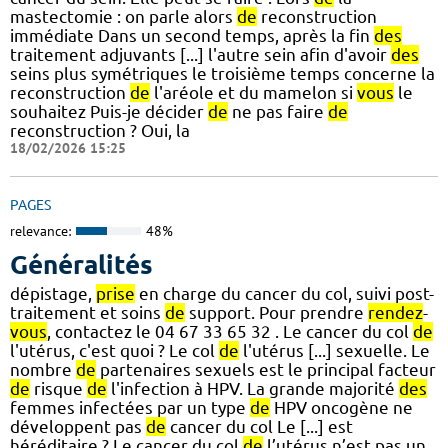
mastectomie : on parle alors
de
reconstruction
immédiate Dans un second temps, après la fin
des
traitement adjuvants [...] l'autre sein afin d'avoir
des
seins plus symétriques le troisième temps concerne la
reconstruction
de
l'aréole et du mamelon si
vous
le
souhaitez Puis-je décider
de
ne pas faire
de
reconstruction ? Oui, la
18/02/2026 15:25
PAGES
relevance:
48%
Généralités
dépistage,
prise
en charge du cancer du col, suivi post-
traitement et soins
de
support. Pour prendre
rendez
-
vous
, contactez le 04 67 33 65 32 . Le cancer du col
de
l'utérus, c'est quoi ? Le col
de
l'utérus [...] sexuelle. Le
nombre
de
partenaires sexuels est le principal facteur
de
risque
de
l'infection à HPV. La grande majorité
des
femmes infectées par un type
de
HPV oncogène ne
développent pas
de
cancer du col Le [...] est
héréditaire ? Le cancer du col
de
l’utérus n’est pas un