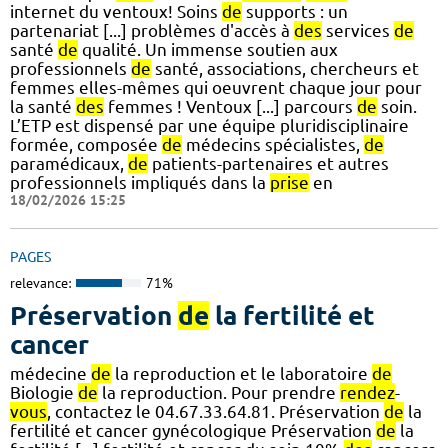
internet du ventoux! Soins
de
supports : un
partenariat [...] problèmes d'accès à
des
services
de
santé
de
qualité. Un immense soutien aux
professionnels
de
santé, associations, chercheurs et
femmes elles-mêmes qui oeuvrent chaque jour pour
la santé
des
femmes ! Ventoux [...] parcours
de
soin.
L’ETP est dispensé par une équipe pluridisciplinaire
formée, composée
de
médecins spécialistes,
de
paramédicaux,
de
patients-partenaires et autres
professionnels impliqués dans la
prise
en
18/02/2026 15:25
PAGES
relevance:
71%
Préservation
de
la fertilité et
cancer
médecine
de
la reproduction et le laboratoire
de
Biologie
de
la reproduction. Pour prendre
rendez
-
vous
, contactez le 04.67.33.64.81. Préservation
de
la
fertilité et cancer gynécologique Préservation
de
la