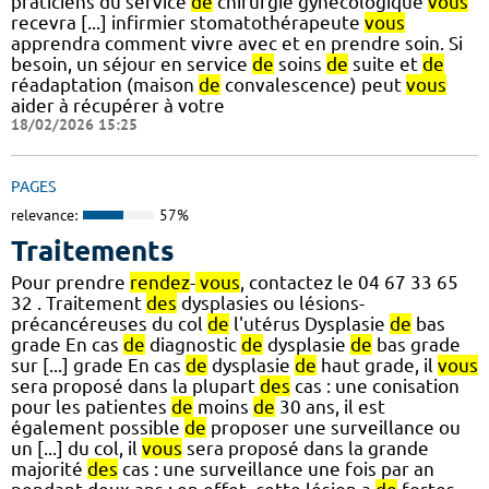
praticiens du service
de
chirurgie gynécologique
vous
recevra [...] infirmier stomatothérapeute
vous
apprendra comment vivre avec et en prendre soin. Si
besoin, un séjour en service
de
soins
de
suite et
de
réadaptation (maison
de
convalescence) peut
vous
aider à récupérer à votre
18/02/2026 15:25
PAGES
relevance:
57%
Traitements
Pour prendre
rendez
-
vous
, contactez le 04 67 33 65
32 . Traitement
des
dysplasies ou lésions-
précancéreuses du col
de
l'utérus Dysplasie
de
bas
grade En cas
de
diagnostic
de
dysplasie
de
bas grade
sur [...] grade En cas
de
dysplasie
de
haut grade, il
vous
sera proposé dans la plupart
des
cas : une conisation
pour les patientes
de
moins
de
30 ans, il est
également possible
de
proposer une surveillance ou
un [...] du col, il
vous
sera proposé dans la grande
majorité
des
cas : une surveillance une fois par an