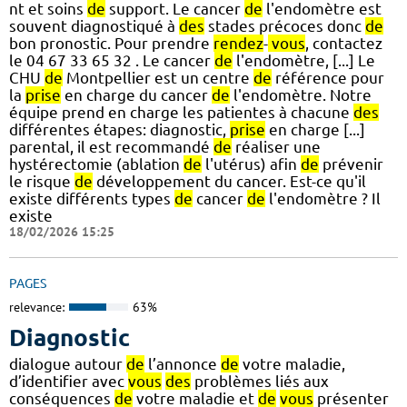
nt et soins
de
support. Le cancer
de
l'endomètre est
souvent diagnostiqué à
des
stades précoces donc
de
bon pronostic. Pour prendre
rendez
-
vous
, contactez
le 04 67 33 65 32 . Le cancer
de
l'endomètre, [...] Le
CHU
de
Montpellier est un centre
de
référence pour
la
prise
en charge du cancer
de
l'endomètre. Notre
équipe prend en charge les patientes à chacune
des
différentes étapes: diagnostic,
prise
en charge [...]
parental, il est recommandé
de
réaliser une
hystérectomie (ablation
de
l'utérus) afin
de
prévenir
le risque
de
développement du cancer. Est-ce qu'il
existe différents types
de
cancer
de
l'endomètre ? Il
existe
18/02/2026 15:25
PAGES
relevance:
63%
Diagnostic
dialogue autour
de
l’annonce
de
votre maladie,
d’identifier avec
vous
des
problèmes liés aux
conséquences
de
votre maladie et
de
vous
présenter