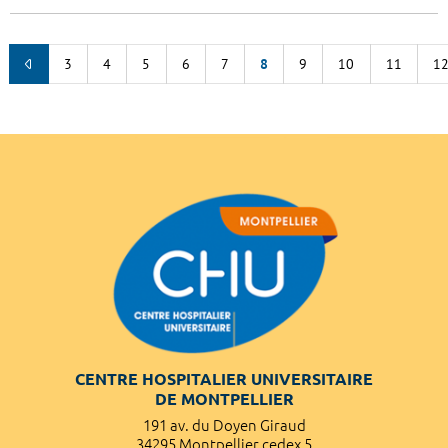
3
4
5
6
7
8
9
10
11
1
CENTRE HOSPITALIER UNIVERSITAIRE
DE MONTPELLIER
191 av. du Doyen Giraud
34295 Montpellier cedex 5