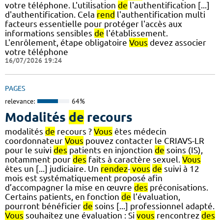
votre téléphone. L'utilisation
de
l'authentification [...]
d'authentification. Cela
rend
l'authentification multi
facteurs essentielle pour protéger l'accès aux
informations sensibles
de
l'établissement.
L'enrôlement, étape obligatoire
Vous
devez associer
votre téléphone
16/07/2026 19:24
PAGES
relevance:
64%
Modalités
de
recours
modalités
de
recours ?
Vous
êtes médecin
coordonnateur
Vous
pouvez contacter le CRIAVS-LR
pour le suivi
des
patients en injonction
de
soins (IS),
notamment pour
des
faits à caractère sexuel.
Vous
êtes un [...] judiciaire. Un
rendez
-
vous
de
suivi à 12
mois est systématiquement proposé afin
d’accompagner la mise en œuvre
des
préconisations.
Certains patients, en fonction
de
l’évaluation,
pourront bénéficier
de
soins [...] professionnel adapté.
Vous
souhaitez une évaluation : Si
vous
rencontrez
des