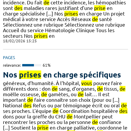
incidence. Du fait
de
cette incidence, les hémopathies
sont
des
maladies rares justifiant d’une
prise
en
charge spécialisée [...] Nos
prises
en charge Un projet
médical à votre service Accès Réseaux
de
santé
Sélectionnez une rubrique Sélectionnez une rubrique
Accueil du service Hématologie Clinique Tous les
secteurs Nos
prises
en
18/02/2026 15:25
PAGES
relevance:
61%
Nos
prises
en charge spécifiques
généreux, d’humanité. À l’hôpital,
vous
pouvez faire
différents dons : don
de
sang, d’organes,
de
tissus,
de
moëlle osseuse,
de
gamètes, ou
de
lait… Il est
important
de
faire connaître son choix (pour ou [...]
National
des
Refus ou par témoignage écrit ou oral
de
ses proches. L’équipe
de
Coordination hospitalière
des
dons pour la greffe du CHU
de
Montpellier peut
rencontrer les proches ou la personne
de
confiance
[...] Soutient la
prise
en charge palliative, coordonne le