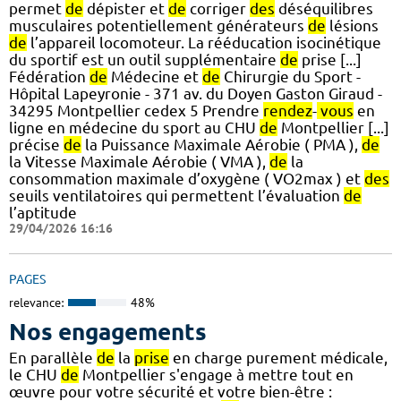
permet
de
dépister et
de
corriger
des
déséquilibres
musculaires potentiellement générateurs
de
lésions
de
l’appareil locomoteur. La rééducation isocinétique
du sportif est un outil supplémentaire
de
prise [...]
Fédération
de
Médecine et
de
Chirurgie du Sport -
Hôpital Lapeyronie - 371 av. du Doyen Gaston Giraud -
34295 Montpellier cedex 5 Prendre
rendez
-
vous
en
ligne en médecine du sport au CHU
de
Montpellier [...]
précise
de
la Puissance Maximale Aérobie ( PMA ),
de
la Vitesse Maximale Aérobie ( VMA ),
de
la
consommation maximale d’oxygène ( VO2max ) et
des
seuils ventilatoires qui permettent l’évaluation
de
l’aptitude
29/04/2026 16:16
PAGES
relevance:
48%
Nos engagements
En parallèle
de
la
prise
en charge purement médicale,
le CHU
de
Montpellier s'engage à mettre tout en
œuvre pour votre sécurité et votre bien-être :