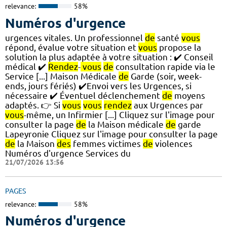
relevance:
58%
Numéros d'urgence
urgences vitales. Un professionnel
de
santé
vous
répond, évalue votre situation et
vous
propose la
solution la plus adaptée à votre situation : ✔️ Conseil
médical ✔️
Rendez
-
vous
de
consultation rapide via le
Service [...] Maison Médicale
de
Garde (soir, week-
ends, jours fériés) ✔️Envoi vers les Urgences, si
nécessaire ✔️ Éventuel déclenchement
de
moyens
adaptés. 👉 Si
vous
vous
rendez
aux Urgences par
vous
-même, un Infirmier [...] Cliquez sur l'image pour
consulter la page
de
la Maison médicale
de
garde
Lapeyronie Cliquez sur l'image pour consulter la page
de
la Maison
des
femmes victimes
de
violences
Numéros d'urgence Services du
21/07/2026 13:56
PAGES
relevance:
58%
Numéros d'urgence