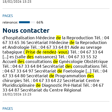
18/02/2026 15:25
PAGES
relevance:
66%
Nous contacter
d'hospitalisation Médecine
de
la Reproduction Tél. : 04
67 33 65 36 Secrétariat Médecine
de
la Reproduction
et Andrologie Tél. : 04 67 33 64 81 Aide au sevrage
tabagique (
Prise
de
rendez
-
vous
) Tél. : 04 67 33 64
[...] es (salle
des
naissances) Tél. : 04 67 33 55 32
Accueil
des
consultations
de
Gynécologie Obstétrique
Tél. : 04 67 33 64 84 Secrétariat
des
consultations Tél.
: 04 67 33 64 97 Secrétariat
de
Foetologie [...] Tél. : 04
67 33 64 80 Secrétariat
de
Programmation
des
chirurgies Tél. : 04 67 33 64 22 Secrétariat Centre
Pluridisciplinaire
de
Diagnostic Pré-Natal Tél. : 04 67
33 64 87 Secrétariat du Centre Régional
18/02/2026 15:25
PAGES