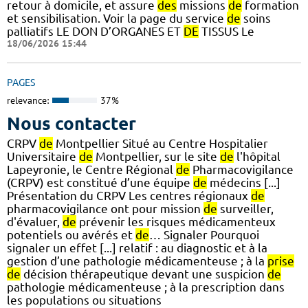
retour à domicile, et assure
des
missions
de
formation
et sensibilisation. Voir la page du service
de
soins
palliatifs LE DON D’ORGANES ET
DE
TISSUS Le
18/06/2026 15:44
PAGES
relevance:
37%
Nous contacter
CRPV
de
Montpellier Situé au Centre Hospitalier
Universitaire
de
Montpellier, sur le site
de
l'hôpital
Lapeyronie, le Centre Régional
de
Pharmacovigilance
(CRPV) est constitué d’une équipe
de
médecins [...]
Présentation du CRPV Les centres régionaux
de
pharmacovigilance ont pour mission
de
surveiller,
d'évaluer,
de
prévenir les risques médicamenteux
potentiels ou avérés et
de
… Signaler Pourquoi
signaler un effet [...] relatif : au diagnostic et à la
gestion d’une pathologie médicamenteuse ; à la
prise
de
décision thérapeutique devant une suspicion
de
pathologie médicamenteuse ; à la prescription dans
les populations ou situations