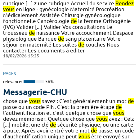
rubrique [...] z une rubrique Accueil du service
Rendez
-
vous
en ligne - gynécologie Maternité Procréation
Médicalement Assistée Chirurgie gynécologique
fonctionnelle Cancérologie
de
la femme Orthogénie
(IVG) Valider [...] Valider Vos consultations Le
trousseau
de
naissance Votre accouchement L'espace
physiologique Banque
de
sang placentaire Votre
séjour en maternité Les suites
de
couches Nous
contacter Les documents à éditer
18/02/2026 15:25
PAGES
relevance:
56%
Messagerie-CHU
chose que
vous
savez : C'est généralement un mot
de
passe ou un code PIN. C'est la première étape
de
l'authentification et c'est quelque chose que
vous
devez mémoriser. Quelque chose que
vous
avez : Cela
[...] mobile, une clé
de
sécurité physique, ou une carte
à puce. Après avoir entré votre mot
de
passe, un code
d'authentification unique peut
vous
être envoyé sur