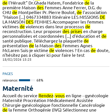
de
l'Hérault" Dr.Ghada Hatem, Fondatrice
de
la
première Maison
des
Femmes Anne Ferrer, D.G. du
CHU
de
Montpellier Pr. Pierre Boulot,
de
l'association
"Maison [...] 0467334883 Itinéraire LES MISSIONS
DE
LA MAISON
DES
FEMMES Accompagner les femmes
victimes
de
violences dans leur processus
de
reconstruction. Leur proposer
des
prises
en charge
personnalisées et coordonnées [...] d’éducation et
de
santé publique. Téléchargez la plaquette
de
présentation
de
la Maison
des
Femmes Agnes
McLaren Suis-je victime
de
violences ? En cas
de
doute,
n'hésitez pas à cliquer ici pour faire le test
18/02/2026 15:25
PAGES
relevance:
68%
Maternité
Accueil du service
Rendez
-
vous
en ligne - gynécologie
Maternité Procréation Médicalement Assistée
Chirurgie gynécologique fonctionnelle Cancérologie
de
la femme Orthogénie (IVG) Sélectionnez une