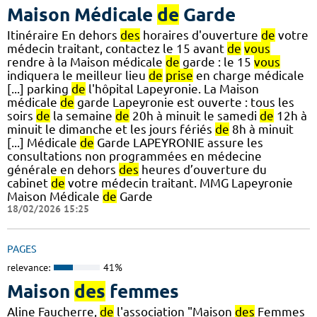
Maison Médicale
de
Garde
Itinéraire En dehors
des
horaires d'ouverture
de
votre
médecin traitant, contactez le 15 avant
de
vous
rendre à la Maison médicale
de
garde : le 15
vous
indiquera le meilleur lieu
de
prise
en charge médicale
[...] parking
de
l'hôpital Lapeyronie. La Maison
médicale
de
garde Lapeyronie est ouverte : tous les
soirs
de
la semaine
de
20h à minuit le samedi
de
12h à
minuit le dimanche et les jours fériés
de
8h à minuit
[...] Médicale
de
Garde LAPEYRONIE assure les
consultations non programmées en médecine
générale en dehors
des
heures d’ouverture du
cabinet
de
votre médecin traitant. MMG Lapeyronie
Maison Médicale
de
Garde
18/02/2026 15:25
PAGES
relevance:
41%
Maison
des
femmes
Aline Faucherre,
de
l'association "Maison
des
Femmes