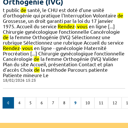
Orthogénie (IVG)
t public
de
santé, le CHU est doté d’une unité
d’orthogénie qui pratique l'Interruption Volontaire
de
Grossesse, un droit garanti par la loi du 17 janvier
1975. Accueil du service
Rendez
-
vous
en ligne [...]
Chirurgie gynécologique fonctionnelle Cancérologie
de
la femme Orthogénie (IVG) Sélectionnez une
rubrique Sélectionnez une rubrique Accueil du service
Rendez
-
vous
en ligne - gynécologie Maternité
Procréation [...] Chirurgie gynécologique fonctionnelle
Cancérologie
de
la femme Orthogénie (IVG) Valider
Plan du site Accueil, présentation Contact et plan
d'accès Choix
de
la méthode Parcours patiente
Patiente mineure Le
18/02/2026 15:25
4
5
6
7
8
9
10
11
12