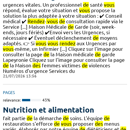
urgences vitales. Un professionnel
de
santé
vous
répond, évalue votre situation et
vous
propose la
solution la plus adaptée à votre situation : ✔️ Conseil
médical ✔️
Rendez
-
vous
de
consultation rapide via le
Service [...] Maison Médicale
de
Garde (soir, week-
ends, jours fériés) ✔️Envoi vers les Urgences, si
nécessaire ✔️ Éventuel déclenchement
de
moyens
adaptés. 👉 Si
vous
vous
rendez
aux Urgences par
vous
-même, un Infirmier [...] Cliquez sur l'image pour
consulter la page
de
la Maison médicale
de
garde
Lapeyronie Cliquez sur l'image pour consulter la page
de
la Maison
des
femmes victimes
de
violences
Numéros d'urgence Services du
21/07/2026 13:56
PAGES
relevance:
43%
Nutrition et alimentation
fait partie
de
la démarche
de
soins. L’équipe
de
restauration s’efforce
de
vous
proposer
des
menus
variés, élaborés par notre équipe
de
diététiciens et
de