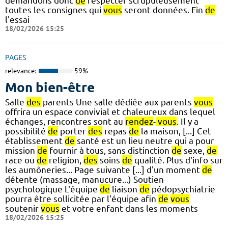
demandons donc
de
respecter scrupuleusement
toutes les consignes qui
vous
seront données. Fin
de
l'essai
18/02/2026 15:25
PAGES
relevance:
59%
Mon bien-être
Salle
des
parents Une salle dédiée aux parents
vous
offrira un espace convivial et chaleureux dans lequel
échanges, rencontres sont au
rendez
-
vous
. Il y a
possibilité
de
porter
des
repas
de
la maison, [...] Cet
établissement
de
santé est un lieu neutre qui a pour
mission
de
fournir à tous, sans distinction
de
sexe,
de
race ou
de
religion,
des
soins
de
qualité. Plus d'info sur
les aumôneries... Page suivante [...] d'un moment
de
détente (massage, manucure...) Soutien
psychologique L'équipe
de
liaison
de
pédopsychiatrie
pourra être sollicitée par l'équipe afin
de
vous
soutenir
vous
et votre enfant dans les moments
18/02/2026 15:25