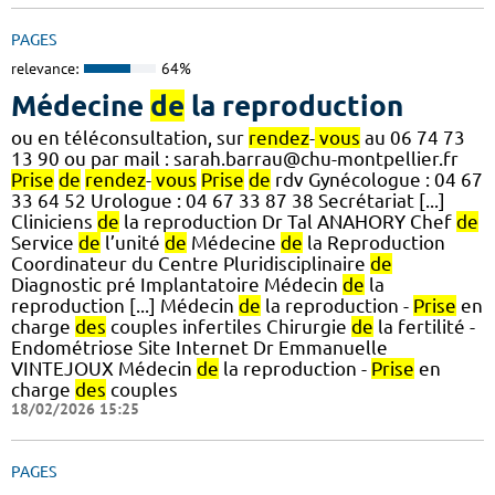
PAGES
relevance:
64%
Médecine
de
la reproduction
ou en téléconsultation, sur
rendez
-
vous
au 06 74 73
13 90 ou par mail : sarah.barrau@chu-montpellier.fr
Prise
de
rendez
-
vous
Prise
de
rdv Gynécologue : 04 67
33 64 52 Urologue : 04 67 33 87 38 Secrétariat [...]
Cliniciens
de
la reproduction Dr Tal ANAHORY Chef
de
Service
de
l’unité
de
Médecine
de
la Reproduction
Coordinateur du Centre Pluridisciplinaire
de
Diagnostic pré Implantatoire Médecin
de
la
reproduction [...] Médecin
de
la reproduction -
Prise
en
charge
des
couples infertiles Chirurgie
de
la fertilité -
Endométriose Site Internet Dr Emmanuelle
VINTEJOUX Médecin
de
la reproduction -
Prise
en
charge
des
couples
18/02/2026 15:25
PAGES