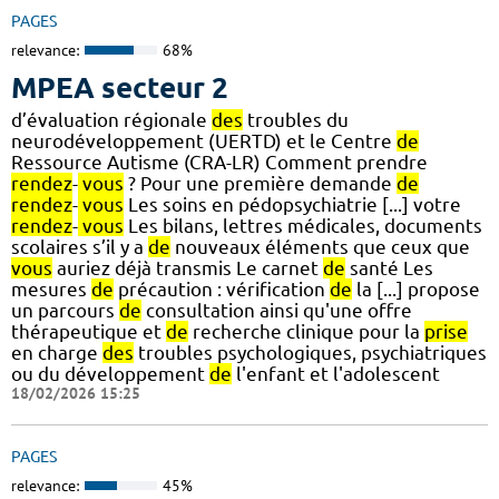
PAGES
relevance:
68%
MPEA secteur 2
d’évaluation régionale
des
troubles du
neurodéveloppement (UERTD) et le Centre
de
Ressource Autisme (CRA-LR) Comment prendre
rendez
-
vous
? Pour une première demande
de
rendez
-
vous
Les soins en pédopsychiatrie [...] votre
rendez
-
vous
Les bilans, lettres médicales, documents
scolaires s’il y a
de
nouveaux éléments que ceux que
vous
auriez déjà transmis Le carnet
de
santé Les
mesures
de
précaution : vérification
de
la [...] propose
un parcours
de
consultation ainsi qu'une offre
thérapeutique et
de
recherche clinique pour la
prise
en charge
des
troubles psychologiques, psychiatriques
ou du développement
de
l'enfant et l'adolescent
18/02/2026 15:25
PAGES
relevance:
45%