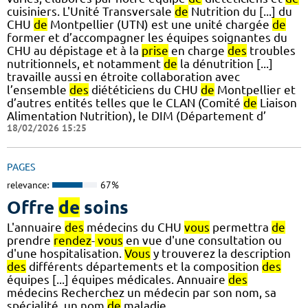
cuisiniers. L'Unité Transversale
de
Nutrition du [...] du
CHU
de
Montpellier (UTN) est une unité chargée
de
former et d’accompagner les équipes soignantes du
CHU au dépistage et à la
prise
en charge
des
troubles
nutritionnels, et notamment
de
la dénutrition [...]
travaille aussi en étroite collaboration avec
l’ensemble
des
diététiciens du CHU
de
Montpellier et
d’autres entités telles que le CLAN (Comité
de
Liaison
Alimentation Nutrition), le DIM (Département d’
18/02/2026 15:25
PAGES
relevance:
67%
Offre
de
soins
L'annuaire
des
médecins du CHU
vous
permettra
de
prendre
rendez
-
vous
en vue d'une consultation ou
d'une hospitalisation.
Vous
y trouverez la description
des
différents départements et la composition
des
équipes [...] équipes médicales. Annuaire
des
médecins Recherchez un médecin par son nom, sa
spécialité, un nom
de
maladie...