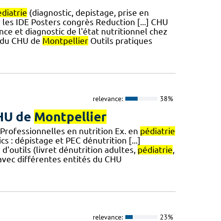
diatrie
(diagnostic, depistage, prise en
es IDE​​​​​​ Posters congrès Reduction [...] CHU
ce et diagnostic de l'état nutritionnel chez
N du CHU de
Montpellier
Outils pratiques
relevance:
38%
CHU de
Montpellier
 Professionnelles en nutrition Ex. en
pédiatrie
s : dépistage et PEC dénutrition [...]
'outils (livret dénutrition adultes,
pédiatrie
,
 avec différentes entités du CHU
relevance:
23%