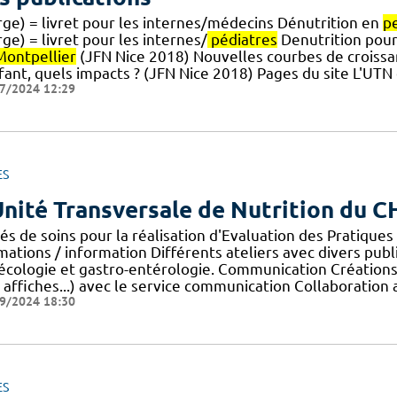
rge) = livret pour les internes/médecins Dénutrition en
pe
ge) = livret pour les internes/
pédiatres
Denutrition pour l
Montpellier
(JFN Nice 2018) Nouvelles courbes de croissan
nfant, quels impacts ? (JFN Nice 2018) Pages du site L'UT
7/2024 12:29
ES
Unité Transversale de Nutrition du 
és de soins pour la réalisation d'Evaluation des Pratiques
ations / information Différents ateliers avec divers public
écologie et gastro-entérologie. Communication Créations d
, affiches...) avec le service communication Collaboration
9/2024 18:30
ES