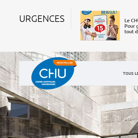
URGENCES
Le CHU
Pour g
tout 
TOUS L