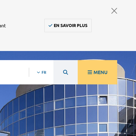
ant
EN SAVOIR PLUS
MENU
FR