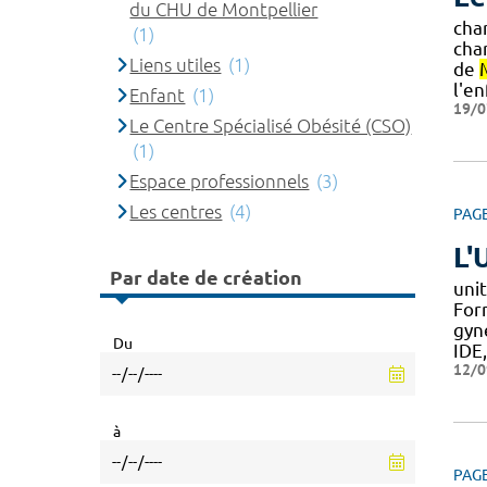
du CHU de Montpellier
cha
(1)
char
Liens utiles
(1)
de
l'e
Enfant
(1)
19/0
Le Centre Spécialisé Obésité (CSO)
(1)
Espace professionnels
(3)
Les centres
(4)
PAG
L'
Par date de création
unit
Form
gyn
Du
IDE
12/0
à
PAG