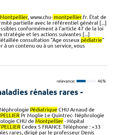
Montpellier
, www.chu-
montpellier
.fr. État de
mité partielle avec le référentiel général [...]
ssibles conformément à l'article 47 de la loi
stratégie et les actions suivantes [...]
 détaillée consultation "Age osseux
pédiatrie
"
er à un contenu ou à un service, vous
relevance:
46%
aladies rénales rares -
 Néphrologie
Pédiatrique
CHU Arnaud de
PELLIER
Pr Moglie Le Quintrec- Néphrologie
hrologie CHU de
Montpellier
- Hôpital
PELLIER
Cedex 5 FRANCE Téléphone : +33
ales rares, dirigé par le professeur Denis