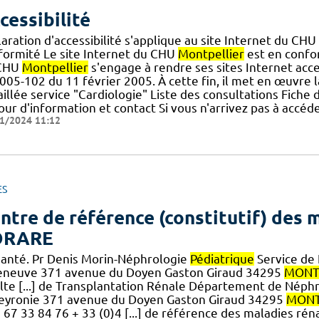
cessibilité
aration d'accessibilité s'applique au site Internet du CHU
formité Le site Internet du CHU
Montpellier
est en confor
CHU
Montpellier
s'engage à rendre ses sites Internet acce
005-102 du 11 février 2005. À cette fin, il met en œuvre la 
illée service "Cardiologie" Liste des consultations Fiche
ur d'information et contact Si vous n'arrivez pas à accéd
1/2024 11:12
ES
ntre de référence (constitutif) des m
ORARE
santé. Pr Denis Morin-Néphrologie
Pédiatrique
Service de
leneuve 371 avenue du Doyen Gaston Giraud 34295
MONT
lte [...] de Transplantation Rénale Département de Nép
eyronie 371 avenue du Doyen Gaston Giraud 34295
MONT
 67 33 84 76 + 33 (0)4 [...] de référence des maladies rén