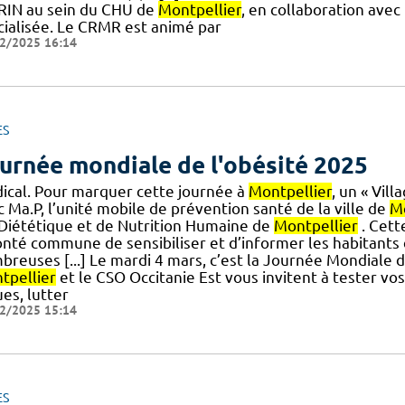
IN au sein du CHU de
Montpellier
, en collaboration avec
cialisée. Le CRMR est animé par
2/2025 16:14
ES
urnée mondiale de l'obésité 2025
ical. Pour marquer cette journée à
Montpellier
, un « Vil
 Ma.P, l’unité mobile de prévention santé de la ville de
Mo
] Diététique et de Nutrition Humaine de
Montpellier
. Cett
onté commune de sensibiliser et d’informer les habitants
reuses [...] Le mardi 4 mars, c’est la Journée Mondiale d
tpellier
et le CSO Occitanie Est vous invitent à tester vo
es, lutter
2/2025 15:14
ES