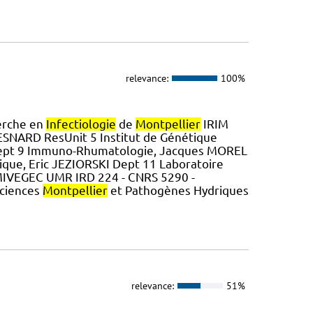
relevance:
100%
erche en
Infectiologie
de
Montpellier
IRIM
SNARD ResUnit 5 Institut de Génétique
N Dept 9 Immuno-Rhumatologie, Jacques MOREL
ique, Eric JEZIORSKI Dept 11 Laboratoire
s MIVEGEC UMR IRD 224 - CNRS 5290 -
Sciences
Montpellier
et Pathogènes Hydriques
relevance:
51%