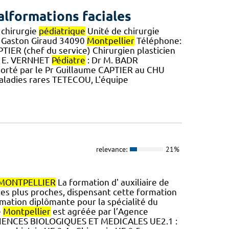
lformations faciales
 chirurgie
pédiatrique
Unité de chirurgie
 Gaston Giraud 34090
Montpellier
Téléphone:
PTIER (chef du service) Chirurgien plasticien
Dr E. VERNHET
Pédiatre
: Dr M. BADR
 porté par le Pr Guillaume CAPTIER au CHU
té maladies rares TETECOU, L'équipe
relevance:
21%
MONTPELLIER
La formation d' auxiliaire de
 les plus proches, dispensant cette formation
ation diplômante pour la spécialité du
e
Montpellier
est agréée par l’Agence
 SCIENCES BIOLOGIQUES ET MEDICALES UE2.1 :