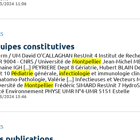
3/2024 11:06
ES
uipes constitutives
erm / UM David O'CALLAGHAN ResUnit 4 Institut de Rech
 9004 - CNRS / Université de
Montpellier
Jean-Michel ME
aine IGH [...] PEYRIERE Dept 8 Gériatrie, Hubert BLAI
t 10
Pédiatrie
générale,
infectiologie
et immunologie clin
natomo-Pathologie, Valérie [...] Infectieuses et Vecteur
versité de
Montpellier
Frédéric SIMARD ResUnit 7 Hydro
té Environnement PHYSE UMR N°4-UMR 5151 Estelle
5/2024 15:46
ES
s publications