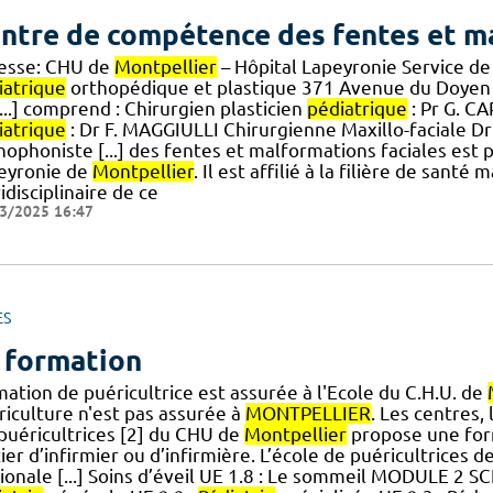
ntre de compétence des fentes et ma
esse: CHU de
Montpellier
– Hôpital Lapeyronie Service de
iatrique
orthopédique et plastique 371 Avenue du Doyen
...] comprend : Chirurgien plasticien
pédiatrique
: Pr G. CA
iatrique
: Dr F. MAGGIULLI Chirurgienne Maxillo-faciale 
hophoniste [...] des fentes et malformations faciales est
eyronie de
Montpellier
. Il est affilié à la filière de san
idisciplinaire de ce
3/2025 16:47
ES
 formation
ation de puéricultrice est assurée à l'Ecole du C.H.U. de
riculture n'est pas assurée à
MONTPELLIER
. Les centres,
] puéricultrices [2] du CHU de
Montpellier
propose une form
er d’infirmier ou d’infirmière. L’école de puéricultrices d
ionale [...] Soins d’éveil UE 1.8 : Le sommeil MODULE 2