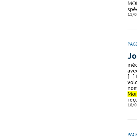
MOR
spé
11/0
PAG
Jo
méd
avec
[...
vol
nomb
Mon
reçu
18/0
PAG