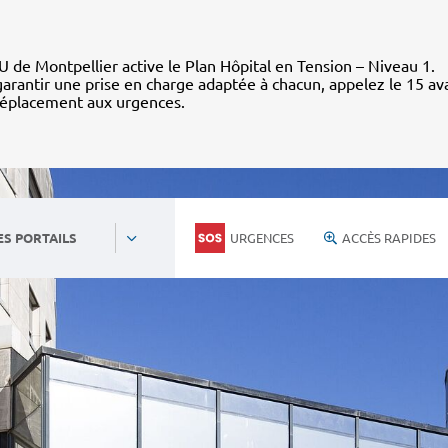
 de Montpellier active le Plan Hôpital en Tension – Niveau 1.
arantir une prise en charge adaptée à chacun, appelez le 15 av
déplacement aux urgences.
URGENCES
ACCÈS RAPIDES
ES PORTAILS