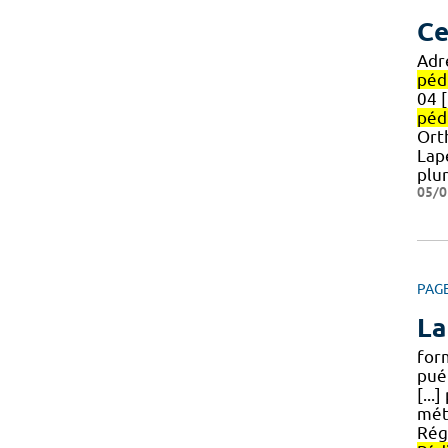
Ce
Adr
péd
04 [
péd
Ort
Lap
plur
05/0
PAG
La
form
pué
[...
méti
Rég