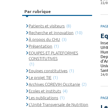
22/0
Par rubrique
Patients et visiteurs
(8)
PAG
Recherche et innovation
(10)
Eq
À propos du CHU
(3)
Ins
Présentation
(1)
UMR
Hum
EQUIPES ET PLATEFORMES
Dep
CONSTITUTIVES
d’A
(1)
Uni
San
Equipes constitutives
(1)
24/0
Le projet TIE
(1)
Archives COREVIH Occitanie
(2)
Ecoles et instituts
(4)
Les publications
(1)
PAG
L'Unité Transversale de Nutrition
Le