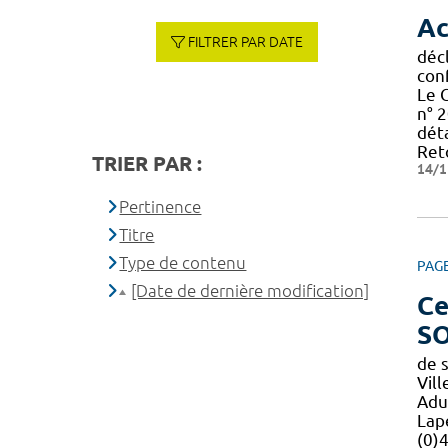
Ac
FILTRER PAR DATE
décl
con
Le 
n° 2
déta
Reto
TRIER PAR :
14/1
Pertinence
Titre
Type de contenu
PAG
[Date de dernière modification]
Ce
S
de 
Vil
Adu
Lap
(0)4