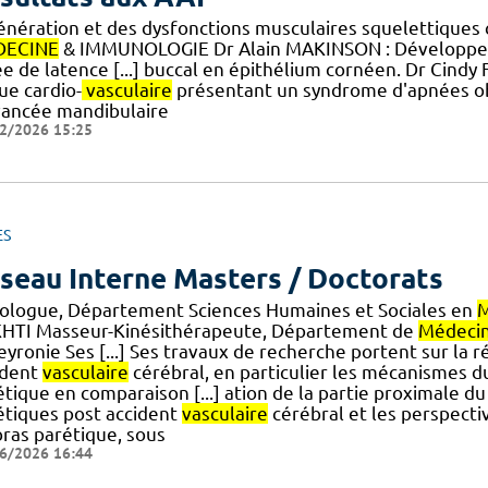
énération et des dysfonctions musculaires squelettiques
DECINE
& IMMUNOLOGIE Dr Alain MAKINSON : Développeme
ée de latence [...] buccal en épithélium cornéen. Dr Cindy
ue cardio-
vasculaire
présentant un syndrome d'apnées obs
vancée mandibulaire
2/2026 15:25
ES
seau Interne Masters / Doctorats
iologue, Département Sciences Humaines et Sociales en
M
HTI Masseur-Kinésithérapeute, Département de
Médeci
eyronie Ses [...] Ses travaux de recherche portent sur la
ident
vasculaire
cérébral, en particulier les mécanismes
étique en comparaison [...] ation de la partie proximale 
étiques post accident
vasculaire
cérébral et les perspectiv
bras parétique, sous
6/2026 16:44