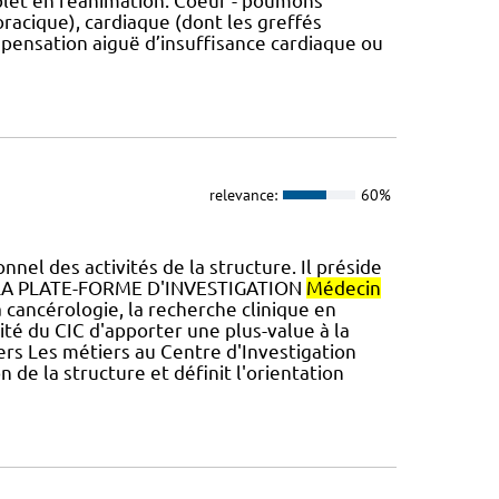
et en réanimation. Coeur - poumons
oracique), cardiaque (dont les greffés
pensation aiguë d’insuffisance cardiaque ou
relevance:
60%
nel des activités de la structure. Il préside
A PLATE-FORME D'INVESTIGATION
Médecin
la cancérologie, la recherche clinique en
ité du CIC d'apporter une plus-value à la
iers Les métiers au Centre d'Investigation
e la structure et définit l'orientation