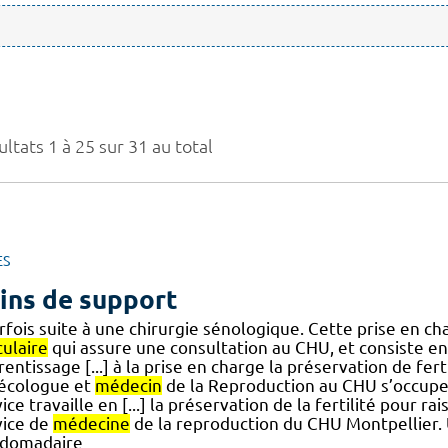
ltats 1 à 25 sur 31 au total
ES
ins de support
rfois suite à une chirurgie sénologique. Cette prise en ch
culaire
qui assure une consultation au CHU, et consiste e
entissage [...] à la prise en charge la préservation de f
écologue et
médecin
de la Reproduction au CHU s’occupe d
ice travaille en [...] la préservation de la fertilité pour r
vice de
médecine
de la reproduction du CHU Montpellier. U
domadaire