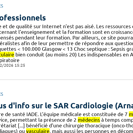
ES
ofessionnels
e et de qualité sur Internet n'est pas aisé. Les ressource
ernant l’enseignement et la formation sont en croissance e
ensés pendant leur formation. Par ailleurs, ce site pourra
éralistes afin de leur permettre de répondre aux question
quettes < 100.000 Glasgow < 13 Choc septique : Sepsis gr
culaire
bien conduit (au moins 20) Les indispensables en 
piratoire
2/2026 15:25
ES
us d'info sur le SAR Cardiologie (Ar
re de santé IADE. L’équipe médicale est constituée de 7
m
vice, permettant la présence de 2
médecins
à temps compl
étariat [...] bénéficié d’une chirurgie thoracique (onco-th
diaques) ou
vasculaire
, mais aussi les personnes en décom