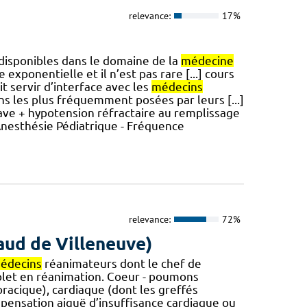
relevance:
17%
s disponibles dans le domaine de la
médecine
xponentielle et il n’est pas rare [...] cours
it servir d’interface avec les
médecins
s les plus fréquemment posées par leurs [...]
ave + hypotension réfractaire au remplissage
Anesthésie Pédiatrique - Fréquence
relevance:
72%
naud de Villeneuve)
édecins
réanimateurs dont le chef de
et en réanimation. Coeur - poumons
oracique), cardiaque (dont les greffés
pensation aiguë d’insuffisance cardiaque ou