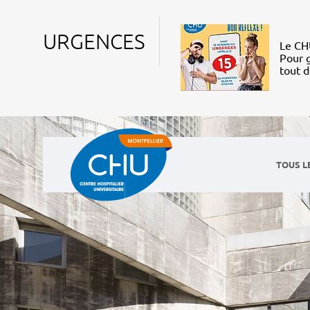
URGENCES
Le CHU
Pour g
tout 
TOUS L