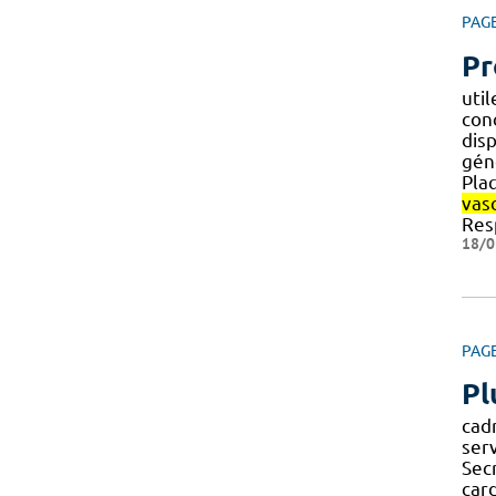
PAG
Pr
util
conc
disp
gén
Pla
vas
Res
18/0
PAG
Pl
cad
ser
Secr
car