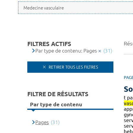
FILTRES ACTIFS
Résu
Par type de contenu: Pages
(31)
RETIRER TOUS LES FILTRES
PAG
So
FILTRE DE RÉSULTATS
t pa
vas
Par type de contenu
appr
gyn
serv
Pages
(31)
ser
heb