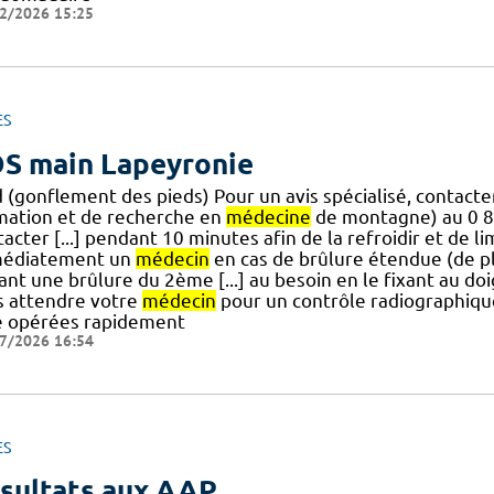
2/2026 15:25
ES
S main Lapeyronie
d (gonflement des pieds) Pour un avis spécialisé, contact
mation et de recherche en
médecine
de montagne) au 0 8
acter [...] pendant 10 minutes afin de la refroidir et de l
édiatement un
médecin
en cas de brûlure étendue (de pl
nt une brûlure du 2ème [...] au besoin en le fixant au doig
s attendre votre
médecin
pour un contrôle radiographique
e opérées rapidement
7/2026 16:54
ES
sultats aux AAP