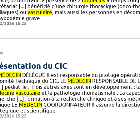
vice, permettant la présence de 2
médecins
à temps compl
étariat [...] bénéficié d’une chirurgie thoracique (onco-th
diaques) ou
vasculaire
, mais aussi les personnes en décom
hypoxémie grave
2/2026 15:25
ES
ésentation du CIC
MÉDECIN
DÉLÉGUÉ Il est responsable du pilotage opération
Comité Technique du CIC. LE
MÉDECIN
RESPONSABLE DE L
...] pédiatrie . Trois autres axes sont en développement : 
ecine
vasculaire
et la pathologie rhumatismale . La capac
erche [...] formation à la recherche clinique et à ses mét
nique LE
MÉDECIN
COORDONNATEUR Il assume la direction d
tégique et scientifique
2/2026 15:25