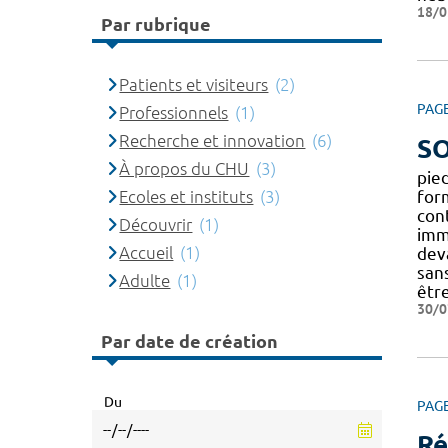
18/0
Par rubrique
Patients et visiteurs
(2)
PAG
Professionnels
(1)
Recherche et innovation
(6)
SO
À propos du CHU
(3)
pie
Ecoles et instituts
(3)
for
cont
Découvrir
(1)
imm
Accueil
(1)
deva
san
Adulte
(1)
êtr
30/0
Par date de création
Du
PAG
Ré