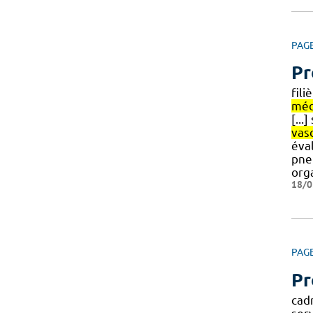
PAG
Pr
fil
méd
[...
vas
éval
pne
orga
18/0
PAG
Pr
cad