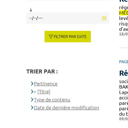
rég
à
MÉ
lev
risq
d’a
18/0
FILTRER PAR DATE
PAG
TRIER PAR :
Ré
soc
Pertinence
BAK
[Titre]
Lap
acc
Type de contenu
par
Date de dernière modification
par
du 
09/0