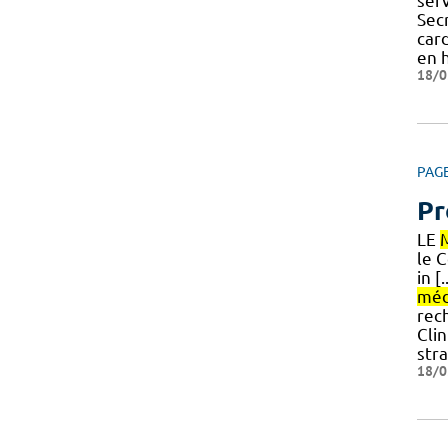
ser
Secr
car
en 
18/0
PAG
Pr
LE
le 
in [
méd
rech
Cli
stra
18/0