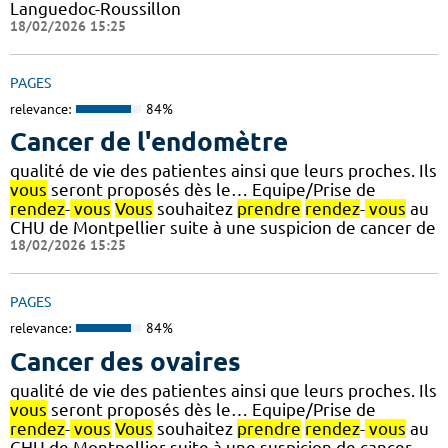
Languedoc-Roussillon
18/02/2026 15:25
PAGES
relevance:
84%
Cancer de l'endomètre
qualité de vie des patientes ainsi que leurs proches. Ils
vous
seront proposés dès le… Equipe/Prise de
rendez
-
vous
Vous
souhaitez
prendre
rendez
-
vous
au
CHU de Montpellier suite à une suspicion de cancer de
18/02/2026 15:25
PAGES
relevance:
84%
Cancer des ovaires
qualité de vie des patientes ainsi que leurs proches. Ils
vous
seront proposés dès le… Equipe/Prise de
rendez
-
vous
Vous
souhaitez
prendre
rendez
-
vous
au
CHU de Montpellier suite à une suspicion de cancer