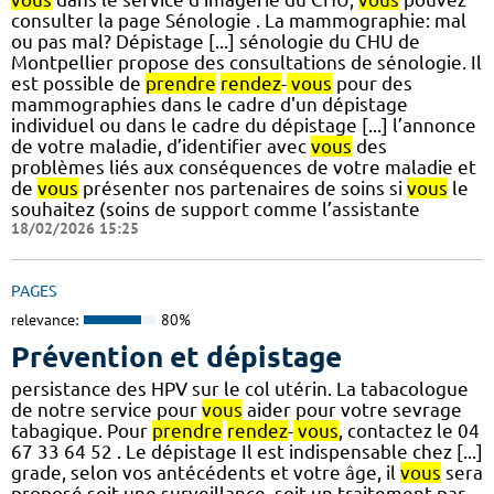
consulter la page Sénologie . La mammographie: mal
ou pas mal? Dépistage [...] sénologie du CHU de
Montpellier propose des consultations de sénologie. Il
est possible de
prendre
rendez
-
vous
pour des
mammographies dans le cadre d'un dépistage
individuel ou dans le cadre du dépistage [...] l’annonce
de votre maladie, d’identifier avec
vous
des
problèmes liés aux conséquences de votre maladie et
de
vous
présenter nos partenaires de soins si
vous
le
souhaitez (soins de support comme l’assistante
18/02/2026 15:25
PAGES
relevance:
80%
Prévention et dépistage
persistance des HPV sur le col utérin. La tabacologue
de notre service pour
vous
aider pour votre sevrage
tabagique. Pour
prendre
rendez
-
vous
, contactez le 04
67 33 64 52 . Le dépistage Il est indispensable chez [...]
grade, selon vos antécédents et votre âge, il
vous
sera
proposé soit une surveillance, soit un traitement par