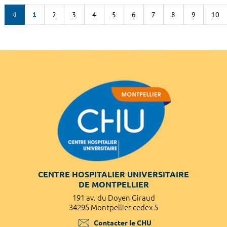
1
2
3
4
5
6
7
8
9
10
CENTRE HOSPITALIER UNIVERSITAIRE
DE MONTPELLIER
191 av. du Doyen Giraud
34295 Montpellier cedex 5
Contacter le CHU