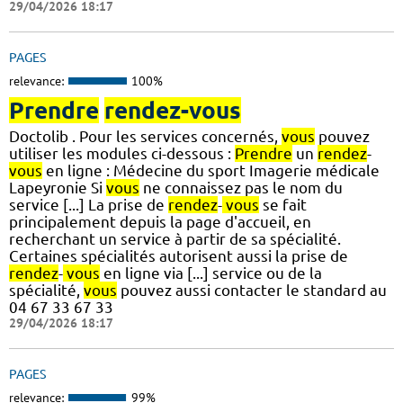
29/04/2026 18:17
PAGES
relevance:
100%
Prendre
rendez-vous
Doctolib . Pour les services concernés,
vous
pouvez
utiliser les modules ci-dessous :
Prendre
un
rendez
-
vous
en ligne : Médecine du sport Imagerie médicale
Lapeyronie Si
vous
ne connaissez pas le nom du
service [...] La prise de
rendez
-
vous
se fait
principalement depuis la page d'accueil, en
recherchant un service à partir de sa spécialité.
Certaines spécialités autorisent aussi la prise de
rendez
-
vous
en ligne via [...] service ou de la
spécialité,
vous
pouvez aussi contacter le standard au
04 67 33 67 33
29/04/2026 18:17
PAGES
relevance:
99%