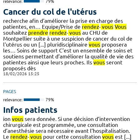
relevance:
79%
Cancer du col de l'utérus
recherche afin d'améliorer la prise en charge des
patientes, en… Equipe/Prise de
rendez
-
vous
Vous
souhaitez
prendre
rendez
-
vous
au CHU de
Montpellier suite à une suspicion de cancer du col de
l'utérus ou un [...] pluridisciplinaire
vous
proposera
les… Soins de support C’est un ensemble de soins et
soutiens permettant d’améliorer la qualité de vie des
patientes ainsi que leurs proches. Ils
vous
seront
proposés dès
18/02/2026 15:25
PAGES
relevance:
79%
Infos patients
ion
vous
sera donnée. Si une décision d’intervention
chirurgicale est programmée, une consultation
d’anesthésie sera nécessaire avant l’hospitalisation.
Le
rendez
-
vous
pour cette consultation
vous
est [...]