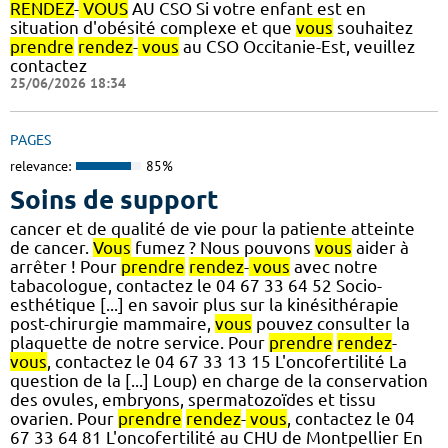
RENDEZ
-
VOUS
AU CSO Si votre enfant est en
situation d'obésité complexe et que
vous
souhaitez
prendre
rendez
-
vous
au CSO Occitanie-Est, veuillez
contactez
25/06/2026 18:34
PAGES
relevance:
85%
Soins de support
cancer et de qualité de vie pour la patiente atteinte
de cancer.
Vous
fumez ? Nous pouvons
vous
aider à
arrêter ! Pour
prendre
rendez
-
vous
avec notre
tabacologue, contactez le 04 67 33 64 52 Socio-
esthétique [...] en savoir plus sur la kinésithérapie
post-chirurgie mammaire,
vous
pouvez consulter la
plaquette de notre service. Pour
prendre
rendez
-
vous
, contactez le 04 67 33 13 15 L'oncofertilité La
question de la [...] Loup) en charge de la conservation
des ovules, embryons, spermatozoïdes et tissu
ovarien. Pour
prendre
rendez
-
vous
, contactez le 04
67 33 64 81 L'oncofertilité au CHU de Montpellier En