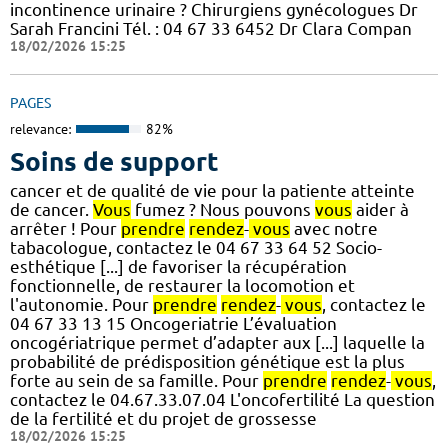
incontinence urinaire ? Chirurgiens gynécologues Dr
Sarah Francini Tél. : 04 67 33 6452 Dr Clara Compan
18/02/2026 15:25
PAGES
relevance:
82%
Soins de support
cancer et de qualité de vie pour la patiente atteinte
de cancer.
Vous
fumez ? Nous pouvons
vous
aider à
arrêter ! Pour
prendre
rendez
-
vous
avec notre
tabacologue, contactez le 04 67 33 64 52 Socio-
esthétique [...] de favoriser la récupération
fonctionnelle, de restaurer la locomotion et
l'autonomie. Pour
prendre
rendez
-
vous
, contactez le
04 67 33 13 15 Oncogeriatrie L’évaluation
oncogériatrique permet d’adapter aux [...] laquelle la
probabilité de prédisposition génétique est la plus
forte au sein de sa famille. Pour
prendre
rendez
-
vous
,
contactez le 04.67.33.07.04 L'oncofertilité La question
de la fertilité et du projet de grossesse
18/02/2026 15:25