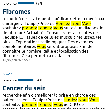
relevance:
95%
Fibromes
recourir à des traitements médicaux et non médicaux :
chirurgie… Equipe/Prise de
Rendez
-
vous
Vous
souhaitez
prendre
rendez
-
vous
suite à un diagnostic
de fibrome? Actualités Consultez les actualités de
l'équipe [...] issues de cellules musculaires lisses, les
plus… Explorations radiologiques Des examens
complémentaires
vous
seront proposés afin de
connaitre le nombre, taille et localisation des
fibromes. Cela permettra d'adapter
18/02/2026 15:25
PAGES
relevance:
94%
Cancer du sein
recherche afin d'améliorer la prise en charge des
patientes, en… Equipe/Prise de
rendez
-
vous
Vous
souhaitez
prendre
rendez
-
vous
au CHU de
Montpellier suite à une suspicion de cancer du sein ou