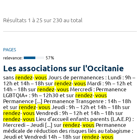
Résultats 1 à 25 sur 230 au total
PAGES
relevance:
57%
Les associations sur l'Occitanie
sans
rendez
-
vous
Jours de permanences : Lundi : 9h –
12h et 14h – 18h sur
rendez
-
vous
Mardi : 9h – 12h et
14h – 18h sur
rendez
-
vous
Mercredi : Permanence
LGBTQIA+ : 9h – 12h30 et sur
rendez
-
vous
Permanence [...] Permanence Transgenre : 14h – 18h
et sur
rendez
-
vous
Jeudi : 9h – 12h et 14h – 18h sur
rendez
-
vous
Vendredi : 9h – 12h et 14h – 18h sur
rendez
-
vous
Lieu d’accueil enfants parents (L.A.E.P.) :
Mercredi – Jeudi [...] sur
rendez
-
vous
Permanence
médicale de réduction des risques liés au tabagisme :
Jeudi et Vendredi 14h – 18h sur
rendez
-
vous