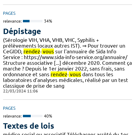
PAGES
relevance:
34%
Dépistage
(Sérologie VIH, VHA, VHB, VHC, Syphilis +
prélèvements locaux autres IST). ⇒ Pour trouver un
CeGIDD,
rendez
-
vous
sur l'annuaire de Sida Info
Service : https://www.sida-info-service.org/annuaire/
Structure associative [...] décembre 2020. Comment ça
marche ? Depuis le 1er janvier 2022, sans frais, sans
ordonnance et sans
rendez
-
vous
dans tous les
laboratoires d’analyses médicales, réalisé par un test
classique de prise de sang
22/03/2024 11:06
PAGES
relevance:
40%
Textes de lois
médico-social ou associatif Télécharger arrêté du 1er