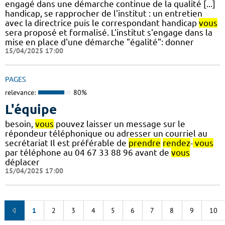
engagé dans une démarche continue de la qualité [...]
handicap, se rapprocher de l'institut : un entretien
avec la directrice puis le correspondant handicap
vous
sera proposé et formalisé. L'institut s'engage dans la
mise en place d'une démarche "égalité": donner
15/04/2025 17:00
PAGES
relevance:
80%
L'équipe
besoin,
vous
pouvez laisser un message sur le
répondeur téléphonique ou adresser un courriel au
secrétariat Il est préférable de
prendre
rendez
-
vous
par téléphone au 04 67 33 88 96 avant de
vous
déplacer
15/04/2025 17:00
1
2
3
4
5
6
7
8
9
10