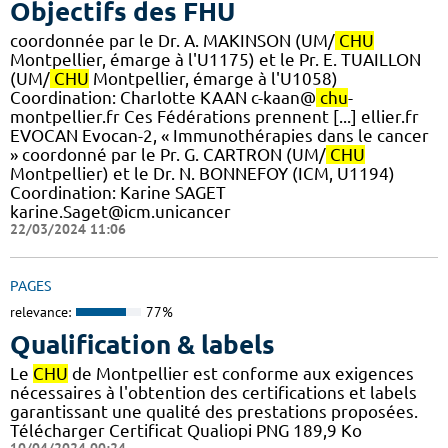
Objectifs des FHU
coordonnée par le Dr. A. MAKINSON (UM/
CHU
Montpellier, émarge à l'U1175) et le Pr. E. TUAILLON
(UM/
CHU
Montpellier, émarge à l'U1058) ​
Coordination: Charlotte KAAN c-kaan@
chu
-
montpellier.fr Ces Fédérations prennent [...] ellier.fr
EVOCAN Evocan-2, « Immunothérapies dans le cancer
» coordonné par le Pr. G. CARTRON (UM/
CHU
Montpellier) et le Dr. N. BONNEFOY (ICM, U1194)
Coordination: Karine SAGET
karine.Saget@icm.unicancer
22/03/2024 11:06
PAGES
relevance:
77%
Qualification & labels
Le
CHU
de Montpellier est conforme aux exigences
nécessaires à l'obtention des certifications et labels
garantissant une qualité des prestations proposées.
Télécharger Certificat Qualiopi PNG 189,9 Ko