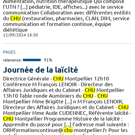
Alimentation, nutrition thérapeutique Qui compose
l'UTN ? [...] pédiatrie, IDE, affiches...) avec le service
communication Collaboration avec différentes entités
du
CHU
(restauration, pharmacies, CLAN, DIM, service
communication et formation continue, équipe
diététique
12/09/2024 18:30
PAGES
relevance:
91%
Journée de la laïcité
Directrice Générale -
CHU
Montpellier 12h10
Conférence M François LENOIR - Directeur des
Affaires Juridiques et du Cabinet -
CHU
Montpellier
13h10 Table ronde Aumôniers du
CHU
-
CHU
Montpellier Mme Brigitte [...] n M François LENOIR,
Directeur des Affaires Juridiques et du Cabinet -
CHU
Montpellier Mme Aude CUDENNEC, Référente laïcité -
CHU
Montpellier Programme Histoire de la laïcité :
Apprendre du passé pour [...] l’adresse mail suivante :
DRHformationcontinue@
chu
-montpellier.fr Pour les