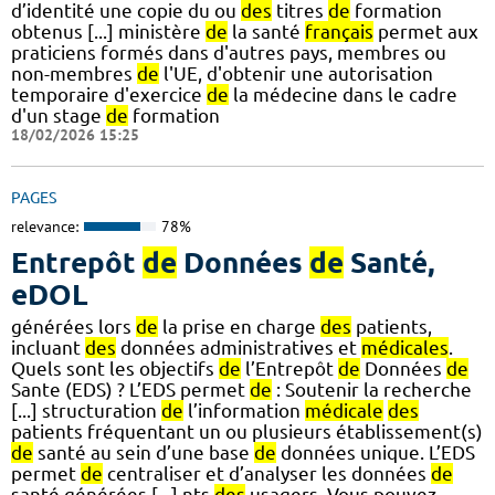
d’identité une copie du ou
des
titres
de
formation
obtenus [...] ministère
de
la santé
français
permet aux
praticiens formés dans d'autres pays, membres ou
non-membres
de
l'UE, d'obtenir une autorisation
temporaire d'exercice
de
la médecine dans le cadre
d'un stage
de
formation
18/02/2026 15:25
PAGES
relevance:
78%
Entrepôt
de
Données
de
Santé,
eDOL
générées lors
de
la prise en charge
des
patients,
incluant
des
données administratives et
médicales
.
Quels sont les objectifs
de
l’Entrepôt
de
Données
de
Sante (EDS) ? L’EDS permet
de
: Soutenir la recherche
[...] structuration
de
l’information
médicale
des
patients fréquentant un ou plusieurs établissement(s)
de
santé au sein d’une base
de
données unique. L’EDS
permet
de
centraliser et d’analyser les données
de
santé générées [...] nts
des
usagers. Vous pouvez