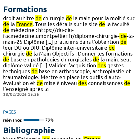
Formations
droit au titre
de
chirurgie
de
la main pour la moitié sud
de
la
France
. Tous les détails sur le site
de
la faculté
de
médecine : https://du-diu-
facmedecine.umontpellier.fr/diplome-chirurgie-
de
-la-
main-25 Diplôme [...] praticiens dans l'obtention
de
leur DU ou DIU. Diplôme inter-universitaire
de
chirurgie
de
la Main Objectifs : Donner les formations
de
base en pathologies chirurgicales
de
la main. Seul
diplôme validé [...] Valider l'acquisition
des
gestes
techniques
de
base en arthroscopie, arthroplastie et
traumatologie. Mettre en place les outils d'auto-
évaluation et
de
mise à niveau
des
connaissances
de
l'enseigné après la
18/02/2026 15:25
PAGES
relevance:
79%
Bibliographie