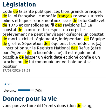
Législation
Code
de
la santé publique. Les trois grands principes
de
la loi française Le modèle
français
repose sur trois
piliers éthiques fondamentaux, issus
de
la loi Caillavet
de
1976 et consolidés au fil
des
révisions [...] Le
constat
de
la mort et le respect du corps Le
prélèvement ne peut s'envisager qu'après un constat
de
mort strict et réglementé, indépendant
de
l'équipe
de
greffe. Séparation
des
équipes : Les médecins [...]
l'inscription sur le Registre National
des
Refus (géré
par l'Agence
de
la biomédecine). Il est également
possible
de
laisser un écrit daté et signé confié à un
proche, ou
de
lui communiquer verbalement sa
position
17/06/2026 19:35
PAGES
relevance:
76%
Donner pour la vie
vous pouvez faire différents dons (don
de
sang,