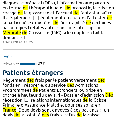
diagnostic prénatal (DPN), l’information aux parents
en terme
de
thérapeutique et
de
pronostic, la prise en
charge
de
la grossesse et l’accueil
de
l’enfant à naître.
Il a également [...] également en charge d’attester
de
la particulière gravité et
de
l’incurabilité
de
certaines
pathologies fœtales autorisant une Interruption
Médicale
de
Grossesse (IMG) si le couple en fait la
demande. Il
18/02/2026 15:25
PAGES
relevance:
87%
Patients étrangers
Règlement
des
frais par le patient Versement
des
fonds en Trésorerie, au service
des
Admissions
Programmées
de
Patients Etrangers, ou prise en
charge à hauteur du devis. 4 - Dossier d'admission
Dès
réception [...] relations internationales
de
la Caisse
Primaire d’Assurance Maladie, pour ses soins en
France
. Deux devis sont envoyés à ces patients : - un
devis
de
la totalité
des
frais si refus
de
la caisse