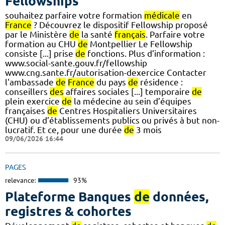
Fellowships
souhaitez parfaire votre formation
médicale
en
France
? Découvrez le dispositif Fellowship proposé
par le Ministère
de
la santé
français
. Parfaire votre
formation au CHU
de
Montpellier Le Fellowship
consiste [...] prise
de
fonctions. Plus d’information :
www.social-sante.gouv.fr/fellowship
www.cng.sante.fr/autorisation-dexercice Contacter
l'ambassade
de
France
du pays
de
résidence :
conseillers
des
affaires sociales [...] temporaire
de
plein exercice
de
la médecine au sein d’équipes
françaises
de
Centres Hospitaliers Universitaires
(CHU) ou d’établissements publics ou privés à but non-
lucratif. Et ce, pour une durée
de
3 mois
09/06/2026 16:44
PAGES
relevance:
93%
Plateforme Banques
de
données,
registres & cohortes