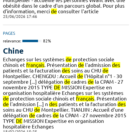
Montpellier - accueille les personnes vivant avec une
obésité dans le cadre d'un parcours global. Pour plus
d'information, merci
de
consulter l'article
25/06/2026 17:46
PAGES
relevance:
82%
Chine
Echanges sur les systèmes
de
protection sociale
chinois et
français
. Présentation
de
l'admission
des
patients et la facturation
des
soins au CHU
de
Montpellier. CHENGDU : Accueil
de
l'Hôpital n°1 - 30
septembre [...] délégation
de
cadres
de
la CPAM - 27
novembre 2015 TYPE
DE
MISSION Expertise en
organisation hospitalière Echanges sur les systèmes
de
protection sociale chinois et
français
. Présentation
de
l'admission [...] n
des
patients et la facturation
des
soins au CHU
de
Montpellier. TIANJIN : Accueil d'une
délégation
de
cadres
de
la CPAM - 27 novembre 2015
TYPE
DE
MISSION Expertise en organisation
hospitalière Echanges
18/02/2026 15:25