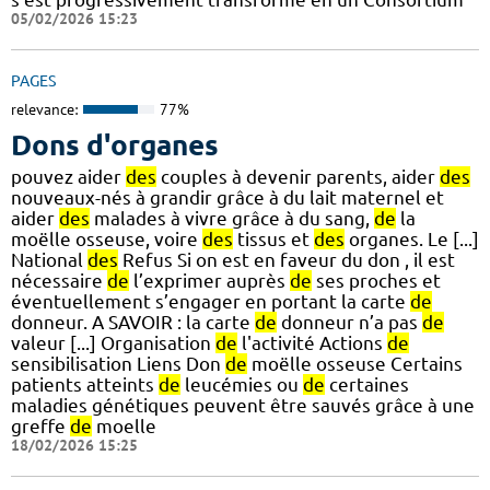
05/02/2026 15:23
PAGES
relevance:
77%
Dons d'organes
pouvez aider
des
couples à devenir parents, aider
des
nouveaux-nés à grandir grâce à du lait maternel et
aider
des
malades à vivre grâce à du sang,
de
la
moëlle osseuse, voire
des
tissus et
des
organes. Le [...]
National
des
Refus Si on est en faveur du don , il est
nécessaire
de
l’exprimer auprès
de
ses proches et
éventuellement s’engager en portant la carte
de
donneur. A SAVOIR : la carte
de
donneur n’a pas
de
valeur [...] Organisation
de
l'activité Actions
de
sensibilisation Liens Don
de
moëlle osseuse Certains
patients atteints
de
leucémies ou
de
certaines
maladies génétiques peuvent être sauvés grâce à une
greffe
de
moelle
18/02/2026 15:25