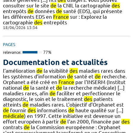
consulter sur le site
de
la CNIL la cartographie
des
entrepôts
de
données
de
santé (EDS), qui présente
les différents EDS en
France
sur : Explorez la
cartographie
des
entrepôts
18/06/2026 13:34
PAGES
relevance:
77%
Documentation et actualités
l’amélioration
de
la visibilité
des
maladies rares dans
les systèmes d’information
de
santé et
de
recherche.
Orphanet a été créé en
France
par l’INSERM (Institut
national
de
la santé et
de
la recherche médicale) [...]
maladies rares, afin
de
faciliter et perfectionner le
diagnostic, le soin et le traitement
des
patients
atteints
de
maladies rares. L'objectif d’Orphanet est
de
fournir
des
informations
de
haute qualité sur [...]
médicale
) en 1997. Cette initiative est devenue un
effort européen à partir
de
l'an 2000, financée par
des
contrats
de
la Commission européenne : Orphanet
s'est progressivement transformé en un Consortium