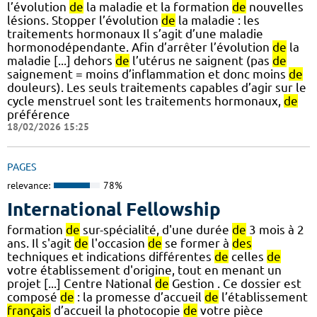
l’évolution
de
la maladie et la formation
de
nouvelles
lésions. Stopper l’évolution
de
la maladie : les
traitements hormonaux Il s’agit d’une maladie
hormonodépendante. Afin d’arrêter l’évolution
de
la
maladie [...] dehors
de
l’utérus ne saignent (pas
de
saignement = moins d’inflammation et donc moins
de
douleurs). Les seuls traitements capables d’agir sur le
cycle menstruel sont les traitements hormonaux,
de
préférence
18/02/2026 15:25
PAGES
relevance:
78%
International Fellowship
formation
de
sur-spécialité, d'une durée
de
3 mois à 2
ans. Il s'agit
de
l'occasion
de
se former à
des
techniques et indications différentes
de
celles
de
votre établissement d'origine, tout en menant un
projet [...] Centre National
de
Gestion . Ce dossier est
composé
de
: la promesse d’accueil
de
l’établissement
français
d’accueil la photocopie
de
votre pièce