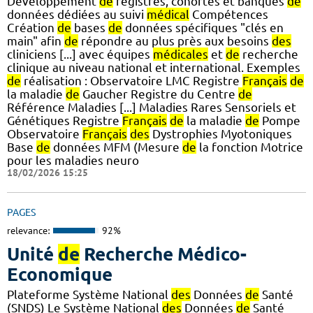
Développement
de
registres, cohortes et banques
de
données dédiées au suivi
médical
Compétences
Création
de
bases
de
données spécifiques "clés en
main" afin
de
répondre au plus près aux besoins
des
cliniciens [...] avec équipes
médicales
et
de
recherche
clinique au niveau national et international. Exemples
de
réalisation : Observatoire LMC Registre
Français
de
la maladie
de
Gaucher Registre du Centre
de
Référence Maladies [...] Maladies Rares Sensoriels et
Génétiques Registre
Français
de
la maladie
de
Pompe
Observatoire
Français
des
Dystrophies Myotoniques
Base
de
données MFM (Mesure
de
la fonction Motrice
pour les maladies neuro
18/02/2026 15:25
PAGES
relevance:
92%
Unité
de
Recherche Médico-
Economique
Plateforme Système National
des
Données
de
Santé
(SNDS) Le Système National
des
Données
de
Santé