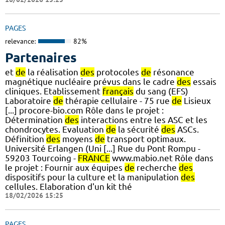
PAGES
relevance:
82%
Partenaires
et
de
la réalisation
des
protocoles
de
résonance
magnétique nucléaire prévus dans le cadre
des
essais
cliniques. Etablissement
français
du sang (EFS)
Laboratoire
de
thérapie cellulaire - 75 rue
de
Lisieux
[...] procore-bio.com Rôle dans le projet :
Détermination
des
interactions entre les ASC et les
chondrocytes. Evaluation
de
la sécurité
des
ASCs.
Définition
des
moyens
de
transport optimaux.
Université Erlangen (Uni [...] Rue du Pont Rompu -
59203 Tourcoing -
FRANCE
www.mabio.net Rôle dans
le projet : Fournir aux équipes
de
recherche
des
dispositifs pour la culture et la manipulation
des
cellules. Elaboration d'un kit thé
18/02/2026 15:25
PAGES