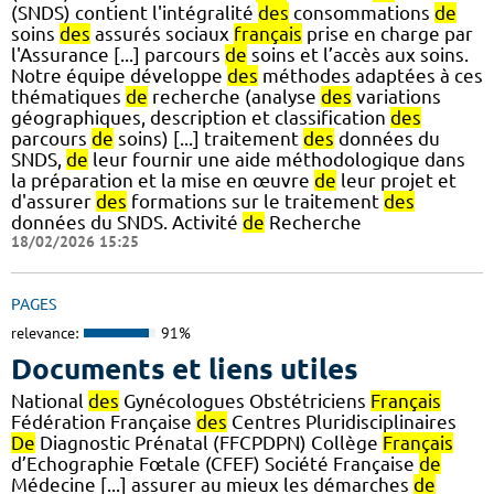
(SNDS) contient l'intégralité
des
consommations
de
soins
des
assurés sociaux
français
prise en charge par
l'Assurance [...] parcours
de
soins et l’accès aux soins.
Notre équipe développe
des
méthodes adaptées à ces
thématiques
de
recherche (analyse
des
variations
géographiques, description et classification
des
parcours
de
soins) [...] traitement
des
données du
SNDS,
de
leur fournir une aide méthodologique dans
la préparation et la mise en œuvre
de
leur projet et
d'assurer
des
formations sur le traitement
des
données du SNDS. Activité
de
Recherche
18/02/2026 15:25
PAGES
relevance:
91%
Documents et liens utiles
National
des
Gynécologues Obstétriciens
Français
Fédération Française
des
Centres Pluridisciplinaires
De
Diagnostic Prénatal (FFCPDPN) Collège
Français
d’Echographie Fœtale (CFEF) Société Française
de
Médecine [...] assurer au mieux les démarches
de