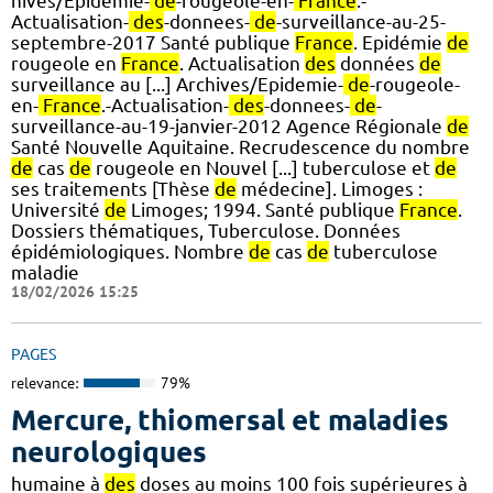
hives/Epidemie-
de
-rougeole-en-
France
.-
Actualisation-
des
-donnees-
de
-surveillance-au-25-
septembre-2017 Santé publique
France
. Epidémie
de
rougeole en
France
. Actualisation
des
données
de
surveillance au [...] Archives/Epidemie-
de
-rougeole-
en-
France
.-Actualisation-
des
-donnees-
de
-
surveillance-au-19-janvier-2012 Agence Régionale
de
Santé Nouvelle Aquitaine. Recrudescence du nombre
de
cas
de
rougeole en Nouvel [...] tuberculose et
de
ses traitements [Thèse
de
médecine]. Limoges :
Université
de
Limoges; 1994. Santé publique
France
.
Dossiers thématiques, Tuberculose. Données
épidémiologiques. Nombre
de
cas
de
tuberculose
maladie
18/02/2026 15:25
PAGES
relevance:
79%
Mercure, thiomersal et maladies
neurologiques
humaine à
des
doses au moins 100 fois supérieures à