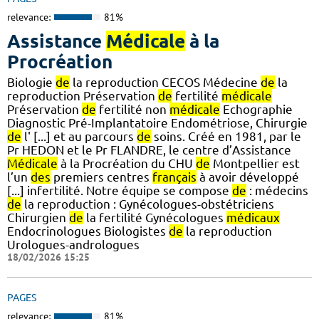
relevance:
81%
Assistance
Médicale
à la
Procréation
Biologie
de
la reproduction CECOS Médecine
de
la
reproduction Préservation
de
fertilité
médicale
Préservation
de
fertilité non
médicale
Echographie
Diagnostic Pré-Implantatoire Endométriose, Chirurgie
de
l' [...] et au parcours
de
soins. Créé en 1981, par le
Pr HEDON et le Pr FLANDRE, le centre d’Assistance
Médicale
à la Procréation du CHU
de
Montpellier est
l’un
des
premiers centres
français
à avoir développé
[...] infertilité. Notre équipe se compose
de
: médecins
de
la reproduction : Gynécologues-obstétriciens
Chirurgien
de
la fertilité Gynécologues
médicaux
Endocrinologues Biologistes
de
la reproduction
Urologues-andrologues
18/02/2026 15:25
PAGES
relevance:
81%