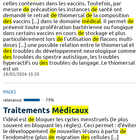
celles contenues dans les vaccins. Toutefois, par
mesure
de
précaution les instances
de
santé ont
demandé le retrait
de
thiomersal
de
la composition
des
vaccins [...] dans le domaine
médical
. Il permet
de
prévenir toute prolifération bactérienne ou fongique
dans certains vaccins en cours
de
stockage et plus
particulièrement lors
de
l’utilisation
de
flacons multi-
doses [...] une possible relation entre le thiomersal et
des
troubles du développement neurologique comme
des
troubles du spectre autistique, les troubles
hyperactifs ou
des
troubles du langage. Le thiomersal
est un
18/02/2026 15:25
PAGES
relevance:
79%
Traitements
Médicaux
l’idéal est
de
bloquer les cycles menstruels (le plus
souvent en bloquant les règles). Ceci permet : d’éviter
le développement
de
nouvelles lésions à partir
de
l’endomètre (plus
de
migration
des
cellules [...]