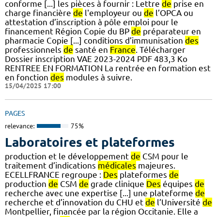
conforme [...] les pièces à fournir : Lettre
de
prise en
charge financière
de
l'employeur ou
de
l’OPCA ou
attestation d’inscription à pôle emploi pour le
financement Région Copie du BP
de
préparateur en
pharmacie Copie [...] conditions d’immunisation
des
professionnels
de
santé en
France
. Télécharger
Dossier inscription VAE 2023-2024 PDF 483,3 Ko
RENTREE EN FORMATION La rentrée en formation est
en fonction
des
modules à suivre.
15/04/2025 17:00
PAGES
relevance:
75%
Laboratoires et plateformes
production et le développement
de
CSM pour le
traitement d’indications
médicales
majeures.
ECELLFRANCE regroupe :
Des
plateformes
de
production
de
CSM
de
grade clinique
Des
équipes
de
recherche avec une expertise [...] une plateforme
de
recherche et d’innovation du CHU et
de
l’Université
de
Montpellier, financée par la région Occitanie. Elle a