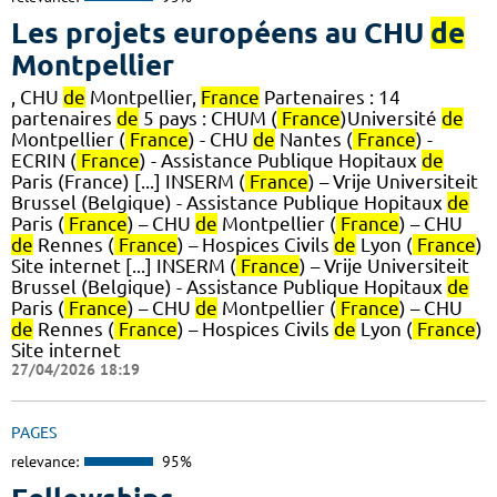
Les projets européens au CHU
de
Montpellier
, CHU
de
Montpellier,
France
Partenaires : 14
partenaires
de
5 pays : CHUM (
France
)Université
de
Montpellier (
France
) - CHU
de
Nantes (
France
) -
ECRIN (
France
) - Assistance Publique Hopitaux
de
Paris (France) [...] INSERM (
France
) – Vrije Universiteit
Brussel (Belgique) - Assistance Publique Hopitaux
de
Paris (
France
) – CHU
de
Montpellier (
France
) – CHU
de
Rennes (
France
) – Hospices Civils
de
Lyon (
France
)
Site internet [...] INSERM (
France
) – Vrije Universiteit
Brussel (Belgique) - Assistance Publique Hopitaux
de
Paris (
France
) – CHU
de
Montpellier (
France
) – CHU
de
Rennes (
France
) – Hospices Civils
de
Lyon (
France
)
Site internet
27/04/2026 18:19
PAGES
relevance:
95%