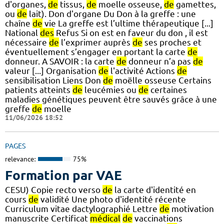
d'organes,
de
tissus,
de
moelle osseuse,
de
gamettes,
ou
de
lait). Don d'organe Du Don à la greffe : une
chaîne
de
vie La greffe est l’ultime thérapeutique [...]
National
des
Refus Si on est en faveur du don , il est
nécessaire
de
l’exprimer auprès
de
ses proches et
éventuellement s’engager en portant la carte
de
donneur. A SAVOIR : la carte
de
donneur n’a pas
de
valeur [...] Organisation
de
l'activité Actions
de
sensibilisation Liens Don
de
moëlle osseuse Certains
patients atteints
de
leucémies ou
de
certaines
maladies génétiques peuvent être sauvés grâce à une
greffe
de
moelle
11/06/2026 18:52
PAGES
relevance:
75%
Formation par VAE
CESU) Copie recto verso
de
la carte d'identité en
cours
de
validité Une photo d'identité récente
Curriculum vitae dactylographié Lettre
de
motivation
manuscrite Certificat
médical
de
vaccinations