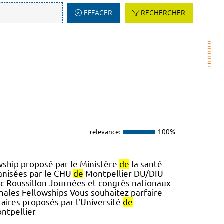
EFFACER
RECHERCHER
relevance:
100%
owship proposé par le Ministère
de
la santé
anisées par le CHU
de
Montpellier DU/DIU
c-Roussillon Journées et congrès nationaux
onales Fellowships Vous souhaitez parfaire
itaires proposés par l'Université
de
ntpellier