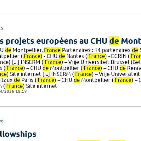
ES
s projets européens au CHU
de
Montp
HU
de
Montpellier,
France
Partenaires : 14 partenaires
de
5
tpellier (
France
) - CHU
de
Nantes (
France
) - ECRIN (
Fra
nce) [...] INSERM (
France
) – Vrije Universiteit Brussel (B
s (
France
) – CHU
de
Montpellier (
France
) – CHU
de
Renne
nce
) Site internet [...] INSERM (
France
) – Vrije Universite
itaux
de
Paris (
France
) – CHU
de
Montpellier (
France
) –
n (
France
) Site internet
4/2026 18:19
ES
llowships