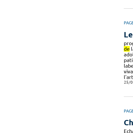
PAG
Le
pro
de
l
adol
pat
labe
viv
l'ar
25/0
PAG
Ch
Ech