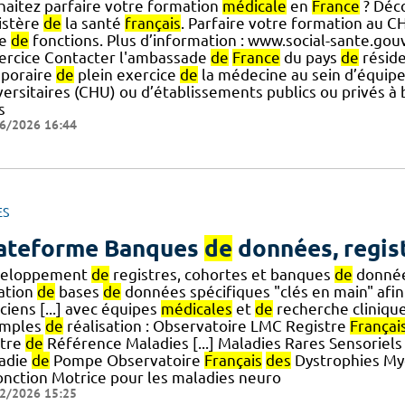
haitez parfaire votre formation
médicale
en
France
? Déco
istère
de
la santé
français
. Parfaire votre formation au 
se
de
fonctions. Plus d’information : www.social-sante.gou
ercice Contacter l'ambassade
de
France
du pays
de
réside
poraire
de
plein exercice
de
la médecine au sein d’équipe
ersitaires (CHU) ou d’établissements publics ou privés à 
s
6/2026 16:44
ES
ateforme Banques
de
données, regis
eloppement
de
registres, cohortes et banques
de
donnée
ation
de
bases
de
données spécifiques "clés en main" afi
iciens [...] avec équipes
médicales
et
de
recherche clinique
mples
de
réalisation : Observatoire LMC Registre
Françai
tre
de
Référence Maladies [...] Maladies Rares Sensoriel
adie
de
Pompe Observatoire
Français
des
Dystrophies My
fonction Motrice pour les maladies neuro
2/2026 15:25