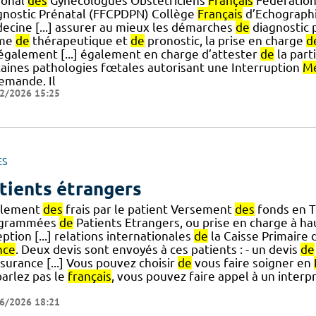
ional
des
Gynécologues Obstétriciens
Français
Fédération
gnostic Prénatal (FFCPDPN) Collège
Français
d’Echographi
ecine [...] assurer au mieux les démarches
de
diagnostic 
rme
de
thérapeutique et
de
pronostic, la prise en charge
d
a également [...] également en charge d’attester
de
la part
taines pathologies fœtales autorisant une Interruption
Mé
demande. Il
2/2026 15:25
ES
tients étrangers
lement
des
frais par le patient Versement
des
fonds en T
ogrammées
de
Patients Etrangers, ou prise en charge à ha
ption [...] relations internationales
de
la Caisse Primaire 
nce
. Deux devis sont envoyés à ces patients : - un devis
de
surance [...] Vous pouvez choisir
de
vous faire soigner en
parlez pas le
français
, vous pouvez faire appel à un interpr
6/2026 18:21