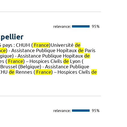
relevance:
95%
ellier
 pays : CHUM (
France
)Université
de
nce
) - Assistance Publique Hopitaux
de
Paris
elgique) - Assistance Publique Hopitaux
de
s (
France
) – Hospices Civils
de
Lyon (
it Brussel (Belgique) - Assistance Publique
 CHU
de
Rennes (
France
) – Hospices Civils
de
relevance:
95%