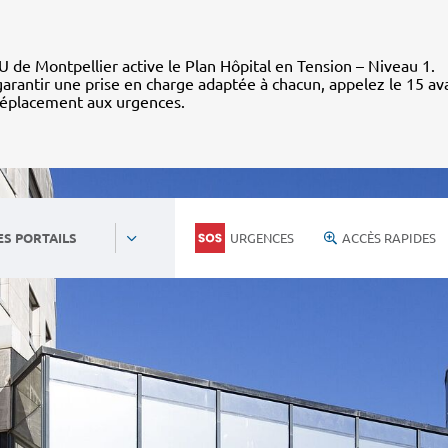
 de Montpellier active le Plan Hôpital en Tension – Niveau 1.
arantir une prise en charge adaptée à chacun, appelez le 15 av
déplacement aux urgences.
URGENCES
ACCÈS RAPIDES
ES PORTAILS