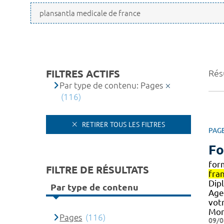
FILTRES ACTIFS
Résu
Par type de contenu: Pages
(116)
RETIRER TOUS LES FILTRES
PAG
Fo
for
FILTRE DE RÉSULTATS
fran
Dip
Par type de contenu
Ag
votr
Mon
Pages
(116)
09/0