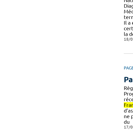
Nat
Dia
Méd
te
Il 
cer
la 
18/0
PAG
Pa
Règ
Pr
réce
Fra
d’as
ne 
du
17/0