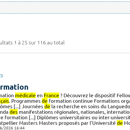
ltats 1 à 25 sur 116 au total
ES
rmation
mation
médicale
en
France
? Découvrez le dispositif Fell
çais
. Programmes
de
formation continue Formations org
lômes [...] Journées
de
la recherche en soins du Languedo
enda
des
manifestations régionales, nationales, internati
e formation [...] Diplômes universitaires ou inter-univers
tpellier Masters Masters proposés par l'Université
de
Mo
6/2026 16:44