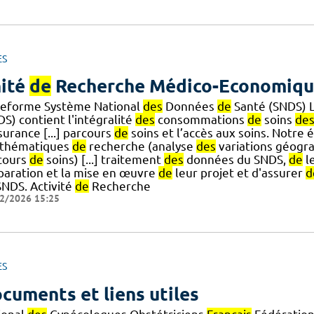
ES
ité
de
Recherche Médico-Economiq
teforme Système National
des
Données
de
Santé (SNDS) 
S) contient l'intégralité
des
consommations
de
soins
de
surance [...] parcours
de
soins et l’accès aux soins. Notre
 thématiques
de
recherche (analyse
des
variations géogra
cours
de
soins) [...] traitement
des
données du SNDS,
de
l
paration et la mise en œuvre
de
leur projet et d'assurer
d
SNDS. Activité
de
Recherche
2/2026 15:25
ES
cuments et liens utiles