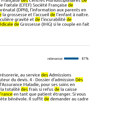
 Française
des
Centres Pluridisciplinaires
De
e Fœtale (CFEF) Société Française
de
prénatal (DPN), l’information aux parents en
e
la grossesse et l’accueil
de
l’enfant à naître.
iculière gravité et
de
l’incurabilité
de
dicale
de
Grossesse (IMG) si le couple en fait
relevance:
87%
résorerie, au service
des
Admissions
uteur du devis. 4 - Dossier d'admission
Dès
d’Assurance Maladie, pour ses soins en
la totalité
des
frais si refus
de
la caisse
France
en tant que patient étranger. Si vous
ète bénévole. Il suffit
de
demander au cadre