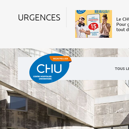
URGENCES
Le CHU
Pour g
tout 
TOUS L