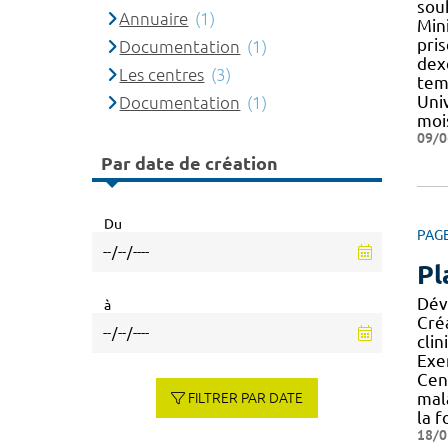
sou
Annuaire
(1)
Min
pri
Documentation
(1)
dex
Les centres
(3)
tem
Univ
Documentation
(1)
moi
09/0
Par date de création
Du
PAG
Pl
Dév
à
Cré
clin
Exe
Cen
mal
FILTRER PAR DATE
la 
18/0