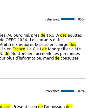
relevance:
85%
es. Aujourd’hui, près
de
15,5 %
des
adultes
ude OFEO 2024 . Les enfants et les
t afin d’améliorer la prise en charge
des
fiés en
France
. Le CHU
de
Montpellier a été
CHU
de
Montpellier - accueille les personnes
our plus d'information, merci
de
consulter
relevance:
82%
ançais
. Présentation
de
l'admission
des