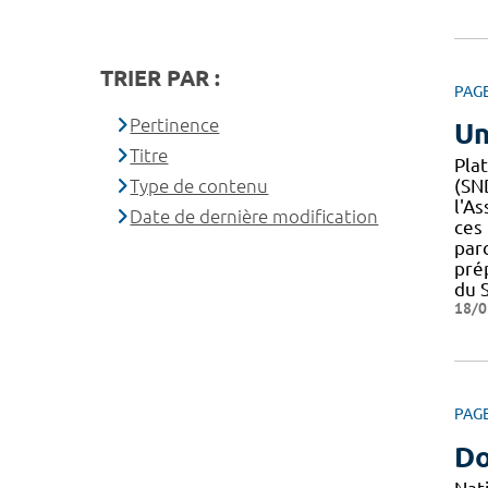
TRIER PAR :
PAG
Pertinence
Un
Titre
Pla
Type de contenu
(SND
l'As
Date de dernière modification
ces
par
pré
du 
18/0
PAG
Do