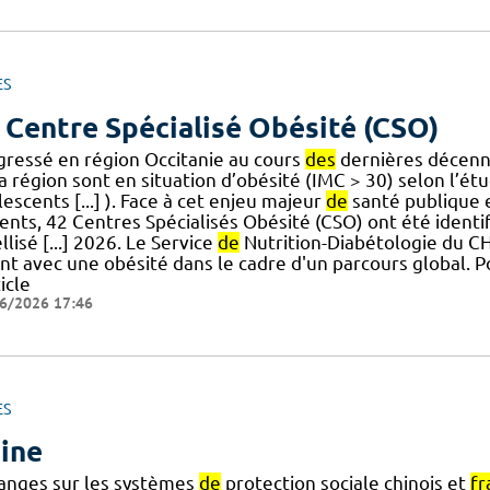
ES
 Centre Spécialisé Obésité (CSO)
gressé en région Occitanie au cours
des
dernières décenni
a région sont en situation d’obésité (IMC > 30) selon l’ét
escents [...] ). Face à cet enjeu majeur
de
santé publique e
ients, 42 Centres Spécialisés Obésité (CSO) ont été identi
llisé [...] 2026. Le Service
de
Nutrition-Diabétologie du 
ant avec une obésité dans le cadre d'un parcours global. P
ticle
6/2026 17:46
ES
ine
anges sur les systèmes
de
protection sociale chinois et
fr