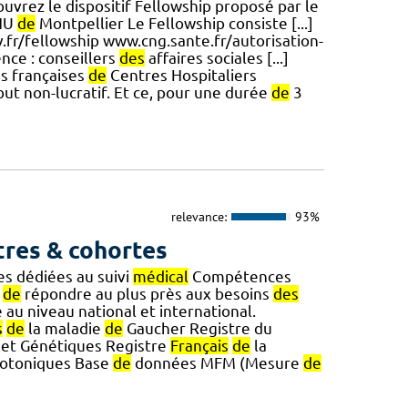
uvrez le dispositif Fellowship proposé par le
CHU
de
Montpellier Le Fellowship consiste [...]
v.fr/fellowship www.cng.sante.fr/autorisation-
nce : conseillers
des
affaires sociales [...]
s françaises
de
Centres Hospitaliers
but non-lucratif. Et ce, pour une durée
de
3
relevance:
93%
tres & cohortes
s dédiées au suivi
médical
Compétences
n
de
répondre au plus près aux besoins
des
 au niveau national et international.
s
de
la maladie
de
Gaucher Registre du
s et Génétiques Registre
Français
de
la
otoniques Base
de
données MFM (Mesure
de