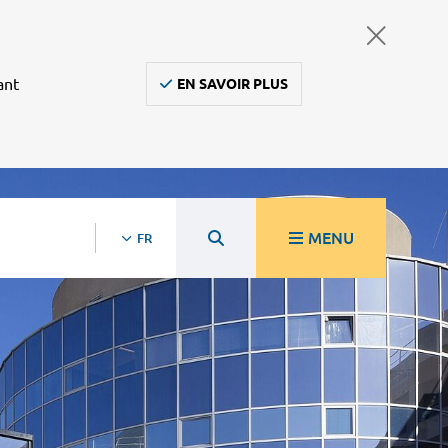
ant
EN SAVOIR PLUS
MENU
FR