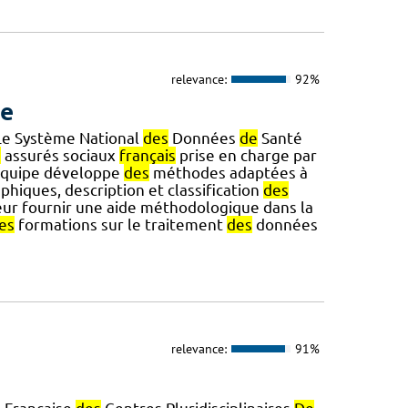
relevance:
92%
ue
Le Système National
des
Données
de
Santé
s
assurés sociaux
français
prise en charge par
 équipe développe
des
méthodes adaptées à
phiques, description et classification
des
eur fournir une aide méthodologique dans la
es
formations sur le traitement
des
données
relevance:
91%