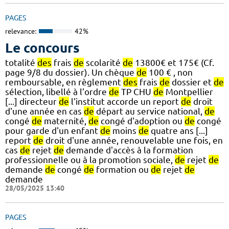
PAGES
relevance:
42%
Le concours
totalité
des
frais
de
scolarité
de
13800€ et 175€ (Cf.
page 9/8 du dossier). Un chèque
de
100 € , non
remboursable, en règlement
des
frais
de
dossier et
de
sélection, libellé à l’ordre
de
TP CHU
de
Montpellier
[...] directeur
de
l'institut accorde un report
de
droit
d'une année en cas
de
départ au service national,
de
congé
de
maternité,
de
congé d'adoption ou
de
congé
pour garde d'un enfant
de
moins
de
quatre ans [...]
report
de
droit d'une année, renouvelable une fois, en
cas
de
rejet
de
demande d'accès à la formation
professionnelle ou à la promotion sociale,
de
rejet
de
demande
de
congé
de
formation ou
de
rejet
de
demande
28/05/2025 13:40
PAGES