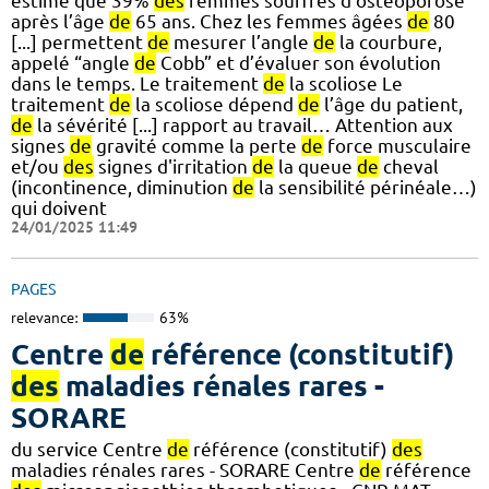
estime que 39%
des
femmes souffres d’ostéoporose
après l’âge
de
65 ans. Chez les femmes âgées
de
80
[...] permettent
de
mesurer l’angle
de
la courbure,
appelé “angle
de
Cobb” et d’évaluer son évolution
dans le temps. Le traitement
de
la scoliose Le
traitement
de
la scoliose dépend
de
l’âge du patient,
de
la sévérité [...] rapport au travail… Attention aux
signes
de
gravité comme la perte
de
force musculaire
et/ou
des
signes d'irritation
de
la queue
de
cheval
(incontinence, diminution
de
la sensibilité périnéale…)
qui doivent
24/01/2025 11:49
PAGES
relevance:
63%
Centre
de
référence (constitutif)
des
maladies rénales rares -
SORARE
du service Centre
de
référence (constitutif)
des
maladies rénales rares - SORARE Centre
de
référence