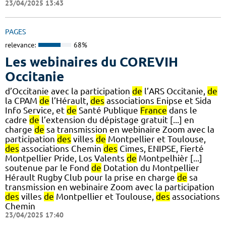
23/04/2025 13:43
PAGES
relevance:
68%
Les webinaires du COREVIH
Occitanie
d’Occitanie avec la participation
de
l’ARS Occitanie,
de
la CPAM
de
l’Hérault,
des
associations Enipse et Sida
Info Service, et
de
Santé Publique
France
dans le
cadre
de
l’extension du dépistage gratuit [...] en
charge
de
sa transmission en webinaire Zoom avec la
participation
des
villes
de
Montpellier et Toulouse,
des
associations Chemin
des
Cimes, ENIPSE, Fierté
Montpellier Pride, Los Valents
de
Montpelhièr [...]
soutenue par le Fond
de
Dotation du Montpellier
Hérault Rugby Club pour la prise en charge
de
sa
transmission en webinaire Zoom avec la participation
des
villes
de
Montpellier et Toulouse,
des
associations
Chemin
23/04/2025 17:40