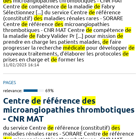
des
microangiopathies thrombotiques - CNR MAT
Centre
de
compétence
de
la maladie
de
Fabry
Sélectionnez [...] du service Centre
de
référence
(constitutif)
des
maladies rénales rares - SORARE
Centre
de
référence
des
microangiopathies
thrombotiques - CNR MAT Centre
de
compétence
de
la maladie
de
Fabry Valider Pr [...] pour mission
de
prendre en charge les patients malades,
de
faire
progresser la recherche
médicale
pour développer
de
nouveaux traitements, d’élaborer les protocoles
de
prises en charge et
de
former les
11/02/2025 16:14
PAGES
relevance:
69%
Centre
de
référence
des
microangiopathies thrombotiques
- CNR MAT
du service Centre
de
référence (constitutif)
des
maladies rénales rares - SORARE Centre
de
référence