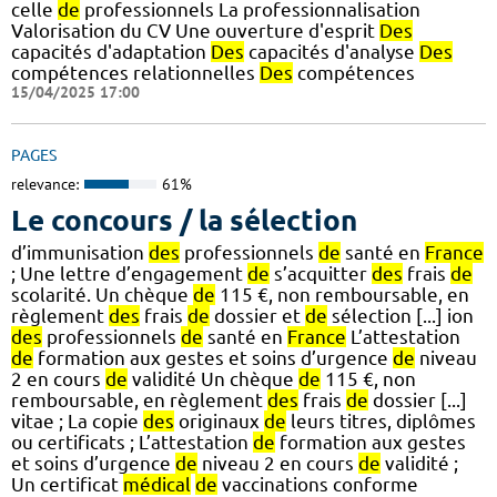
celle
de
professionnels La professionnalisation
Valorisation du CV Une ouverture d'esprit
Des
capacités d'adaptation
Des
capacités d'analyse
Des
compétences relationnelles
Des
compétences
15/04/2025 17:00
PAGES
relevance:
61%
Le concours / la sélection
d’immunisation
des
professionnels
de
santé en
France
; Une lettre d’engagement
de
s’acquitter
des
frais
de
scolarité. Un chèque
de
115 €, non remboursable, en
règlement
des
frais
de
dossier et
de
sélection [...] ion
des
professionnels
de
santé en
France
L’attestation
de
formation aux gestes et soins d’urgence
de
niveau
2 en cours
de
validité Un chèque
de
115 €, non
remboursable, en règlement
des
frais
de
dossier [...]
vitae ; La copie
des
originaux
de
leurs titres, diplômes
ou certificats ; L’attestation
de
formation aux gestes
et soins d’urgence
de
niveau 2 en cours
de
validité ;
Un certificat
médical
de
vaccinations conforme