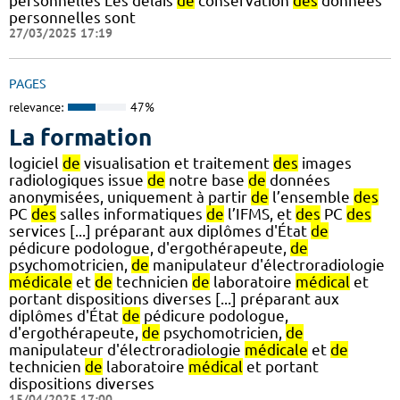
personnelles Les délais
de
conservation
des
données
personnelles sont
27/03/2025 17:19
PAGES
relevance:
47%
La formation
logiciel
de
visualisation et traitement
des
images
radiologiques issue
de
notre base
de
données
anonymisées, uniquement à partir
de
l’ensemble
des
PC
des
salles informatiques
de
l’IFMS, et
des
PC
des
services [...] préparant aux diplômes d'État
de
pédicure podologue, d'ergothérapeute,
de
psychomotricien,
de
manipulateur d'électroradiologie
médicale
et
de
technicien
de
laboratoire
médical
et
portant dispositions diverses [...] préparant aux
diplômes d'État
de
pédicure podologue,
d'ergothérapeute,
de
psychomotricien,
de
manipulateur d'électroradiologie
médicale
et
de
technicien
de
laboratoire
médical
et portant
dispositions diverses
15/04/2025 17:00