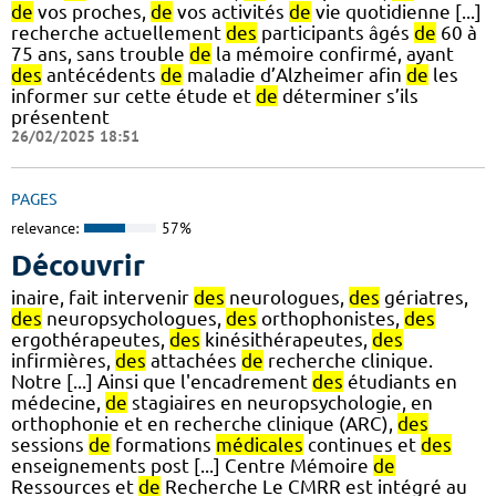
de
vos proches,
de
vos activités
de
vie quotidienne [...]
recherche actuellement
des
participants âgés
de
60 à
75 ans, sans trouble
de
la mémoire confirmé, ayant
des
antécédents
de
maladie d’Alzheimer afin
de
les
informer sur cette étude et
de
déterminer s’ils
présentent
26/02/2025 18:51
PAGES
relevance:
57%
Découvrir
inaire, fait intervenir
des
neurologues,
des
gériatres,
des
neuropsychologues,
des
orthophonistes,
des
ergothérapeutes,
des
kinésithérapeutes,
des
infirmières,
des
attachées
de
recherche clinique.
Notre [...] Ainsi que l'encadrement
des
étudiants en
médecine,
de
stagiaires en neuropsychologie, en
orthophonie et en recherche clinique (ARC),
des
sessions
de
formations
médicales
continues et
des
enseignements post [...] Centre Mémoire
de
Ressources et
de
Recherche Le CMRR est intégré au