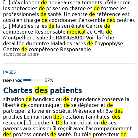
[...] développer
de
nouveaux traitements, d’élaborer
les protocoles
de
prises en charge et
de
former les
professionnels
de
santé. Un centre
de
référence est
aussi en charge
de
coordonner l’ensemble
des
centres
[...] Maladies rares
de
la surrénale Centre
de
compétence Responsable
médical
au CHU
de
Montpellier : Isabelle RAINGEARD Voir la fiche
détaillée du centre Maladies rares
de
l'hypophyse
Centre
de
compétence Responsable
11/02/2026 12:09
PAGES
relevance:
37%
Chartes
des
patients
situation
de
handicap ou
de
dépendance conserve la
liberté
de
communiquer,
de
se déplacer et
de
participer à la vie en société. Présence et rôle
des
proches Le maintien
des
relations familiales,
des
réseaux [...] toucher).
De
la participation
de
ses
parents aux soins qu’il reçoit avec l’accompagnement
des
professionnels
de
santé. Du rôle protecteur
de