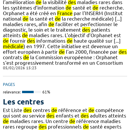
l’amélioration
de
la visibilité
des
maladies rares dans
les systèmes d’information
de
santé et
de
recherche.
Orphanet a été créé en
France
par l’INSERM (Institut
national
de
la santé et
de
la recherche médicale) [...]
maladies rares, afin
de
faciliter et perfectionner le
diagnostic, le soin et le traitement
des
patients
atteints
de
maladies rares. L'objectif d’Orphanet est
de
fournir
des
informations
de
haute qualité sur [...]
médicale
) en 1997. Cette initiative est devenue un
effort européen à partir
de
l'an 2000, financée par
des
contrats
de
la Commission européenne : Orphanet
s'est progressivement transformé en un Consortium
05/02/2026 15:23
PAGES
relevance:
61%
Les centres
Est Liste
des
centres
de
référence et
de
compétence
qui sont au service
des
enfants et
des
adultes atteints
de
maladies rares. Un centre
de
référence maladies
rares regroupe
des
professionnels
de
santé experts