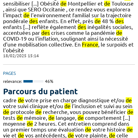
sensibiliser [...] Obésité
de
Montpellier et
de
Toulouse
, ainsi que SERO Occitanie , ce rendez-vous explorera
l’impact
de
l’environnement familial sur la trajectoire
pondérale
des
enfants. En effet, près
de
48 %
des
enfants [...] reflète également
des
inégalités sociales,
accentuées par
des
crises comme la pandémie
de
COVID-19 ou l’inflation, soulignant ainsi la nécessité
d’une mobilisation collective. En
France
, le surpoids et
l’obésité
18/02/2025 15:14
PAGES
relevance:
46%
Parcours du patient
cadre
de
votre prise en charge diagnostique et/ou
de
votre suivi clinique et/ou
de
l’inclusion et suivi au sein
de
protocole
de
recherche, vous pouvez bénéficier
de
tests
de
mémoire,
de
langage,
de
comportement [...]
moyenne
de
2 heures. Cet entretien comprend dans
un premier temps une évaluation
de
votre histoire
de
vie et
de
vos antécédents,
de
votre plainte,
de
celle