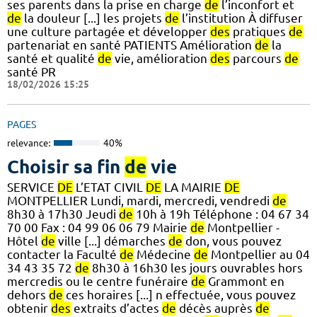
ses parents dans la prise en charge
de
l’inconfort et
de
la douleur [...] les projets
de
l’institution À diffuser
une culture partagée et développer
des
pratiques
de
partenariat en santé PATIENTS Amélioration
de
la
santé et qualité
de
vie, amélioration
des
parcours
de
santé PR
18/02/2026 15:25
PAGES
relevance:
40%
Choisir sa fin
de
vie
SERVICE
DE
L’ETAT CIVIL
DE
LA MAIRIE
DE
MONTPELLIER Lundi, mardi, mercredi, vendredi
de
8h30 à 17h30 Jeudi
de
10h à 19h Téléphone : 04 67 34
70 00 Fax : 04 99 06 06 79 Mairie
de
Montpellier -
Hôtel
de
ville [...] démarches
de
don, vous pouvez
contacter la Faculté
de
Médecine
de
Montpellier au 04
34 43 35 72
de
8h30 à 16h30 les jours ouvrables hors
mercredis ou le centre funéraire
de
Grammont en
dehors
de
ces horaires [...] n effectuée, vous pouvez
obtenir
des
extraits d’actes
de
décès auprès
de