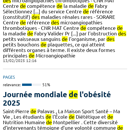
des
microangiopathies thrombotiques - CNR MAT
Centre
de
compétence
de
la maladie
de
Fabry
Sélectionnez [...] du service Centre
de
référence
(constitutif)
des
maladies rénales rares - SORARE
Centre
de
référence
des
microangiopathies
thrombotiques - CNR MAT Centre
de
compétence
de
la maladie
de
Fabry Valider Pr [...] par l'obstruction
des
petits vaisseaux sanguins
de
l’organisme, par
des
petits bouchons
de
plaquettes, ce qui atteint
différents organes à terme. Il existe deux formes
principales
de
Microangiopathie
13/02/2025 12:16
PAGES
relevance:
51%
Journée mondiale
de
l'obésité
2025
Saint-Pierre
de
Palavas , La Maison Sport Santé – Ma
Vie , Les étudiants
de
l’École
de
Diététique et
de
Nutrition Humaine
de
Montpellier . Cette diversité
d’intervenants témoigne d’une volonté commune
de