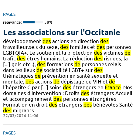
PAGES
relevance:
58%
Les associations sur l'Occitanie
développement
des
actions en direction
des
travailleur.se.s du sexe,
des
familles et
des
personnes
LGBTQIA+. Le soutien et la protection
des
victimes
de
trafic
des
êtres humains. La réduction
des
risques, la
[...] gels etc..),
des
formations
de
personnes relais
dans les lieux
de
sociabilité LGBT+ sur
des
thématiques
de
prévention en santé sexuelle et
mentale,
des
actions
de
dépistage du VIH et
de
l’hépatite C par [...] soins
des
étrangers en
France
. Nos
domaines d’intervention : Droits
des
étrangers Accueil
et accompagnement
des
personnes étrangères
Formation en droit
des
étrangers
des
bénévoles Santé
des
migrants
22/03/2024 11:06
PAGES