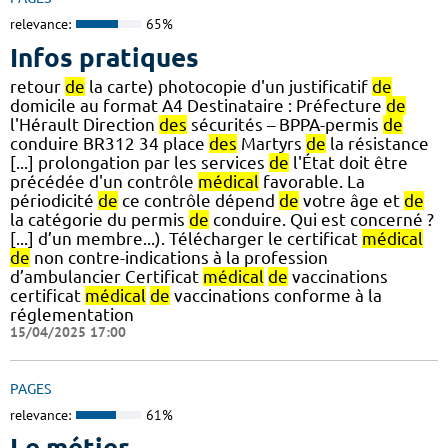
relevance:
65%
Infos pratiques
retour
de
la carte) photocopie d'un justificatif
de
domicile au format A4 Destinataire : Préfecture
de
l'Hérault Direction
des
sécurités – BPPA-permis
de
conduire BR312 34 place
des
Martyrs
de
la résistance
[...] prolongation par les services
de
l'État doit être
précédée d'un contrôle
médical
favorable. La
périodicité
de
ce contrôle dépend
de
votre âge et
de
la catégorie du permis
de
conduire. Qui est concerné ?
[...] d’un membre...). Télécharger le certificat
médical
de
non contre-indications à la profession
d’ambulancier Certificat
médical
de
vaccinations
certificat
médical
de
vaccinations conforme à la
réglementation
15/04/2025 17:00
PAGES
relevance:
61%
Le métier