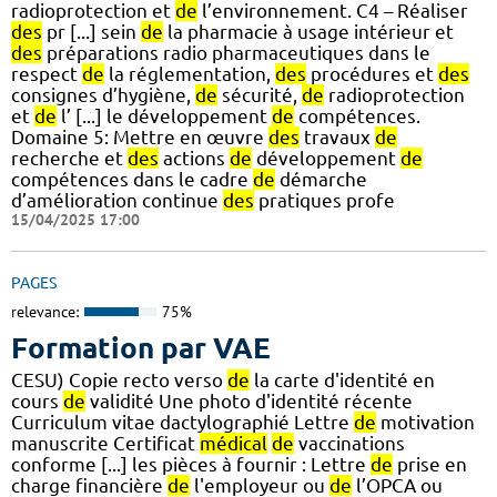
radioprotection et
de
l’environnement. C4 – Réaliser
des
pr [...] sein
de
la pharmacie à usage intérieur et
des
préparations radio pharmaceutiques dans le
respect
de
la réglementation,
des
procédures et
des
consignes d’hygiène,
de
sécurité,
de
radioprotection
et
de
l’ [...] le développement
de
compétences.
Domaine 5: Mettre en œuvre
des
travaux
de
recherche et
des
actions
de
développement
de
compétences dans le cadre
de
démarche
d’amélioration continue
des
pratiques profe
15/04/2025 17:00
PAGES
relevance:
75%
Formation par VAE
CESU) Copie recto verso
de
la carte d'identité en
cours
de
validité Une photo d'identité récente
Curriculum vitae dactylographié Lettre
de
motivation
manuscrite Certificat
médical
de
vaccinations
conforme [...] les pièces à fournir : Lettre
de
prise en
charge financière
de
l'employeur ou
de
l’OPCA ou