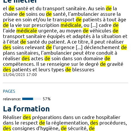
el
de
santé et du transport sanitaire. Au sein
de
la
chaine
de
soins ou
de
santé, l’ambulancier assure la
prise en soin et/ou le transport
de
patients à tout âge
de
la vie sur prescription
médicale
, ou [...] cadre
de
l’aide
médicale
urgente, au moyen
de
véhicules
de
transport sanitaire équipés et adaptés à la situation et
à l’état
de
santé du patient. A ce titre, il peut réaliser
des
soins relevant
de
l’urgence [...] déclenchement
de
plans sanitaires, l’ambulancier peut être conduit à
réaliser
des
actes
de
soin dans son domaine
de
compétences. Il se renseigne sur le degré
de
gravité
des
patients et leurs types
de
blessures
15/04/2025 17:00
PAGES
relevance:
57%
La formation
Réaliser
des
préparations dans un cadre hospitalier
dans le respect
de
la réglementation,
des
procédures,
des
consignes d’hygiène,
de
sécurité,
de