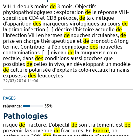
VIH-1 depuis moins
de
3 mois. Objectifs
physiopathologiques : exploration
de
la réponse VIH-
spécifique CD4 et CD8 précoce,
de
la cinétique
d'apparition
des
marqueurs virologiques au cours
de
la primo-infection [...] décrire l'histoire actuelle
de
l'infection VIH en termes
de
souches circulantes,
de
prise en charge thérapeutique et
de
pronostic à long
terme. Contribuer à l'épidémiologie
des
nouvelles
contaminations. [...] niveau
de
la muqueuse colo-
rectale, dans
des
conditions aussi proches que
possibles
de
celles in vivo, en développant un modèle
de
culture polarisée d’explants colo-rectaux humains
exposés à
des
leucocytes
22/03/2024 11:06
PAGES
relevance:
35%
Pathologies
risque
de
fracture. L'objectif
de
son traitement est
de
prévenir la survenue
de
fractures. En
France
, on