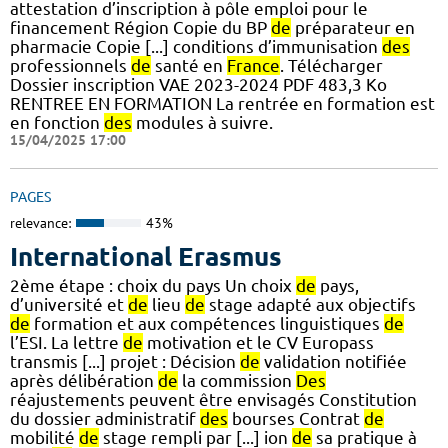
attestation d’inscription à pôle emploi pour le
financement Région Copie du BP
de
préparateur en
pharmacie Copie [...] conditions d’immunisation
des
professionnels
de
santé en
France
. Télécharger
Dossier inscription VAE 2023-2024 PDF 483,3 Ko
RENTREE EN FORMATION La rentrée en formation est
en fonction
des
modules à suivre.
15/04/2025 17:00
PAGES
relevance:
43%
International Erasmus
2ème étape : choix du pays Un choix
de
pays,
d’université et
de
lieu
de
stage adapté aux objectifs
de
formation et aux compétences linguistiques
de
l’ESI. La lettre
de
motivation et le CV Europass
transmis [...] projet : Décision
de
validation notifiée
après délibération
de
la commission
Des
réajustements peuvent être envisagés Constitution
du dossier administratif
des
bourses Contrat
de
mobilité
de
stage rempli par [...] ion
de
sa pratique à