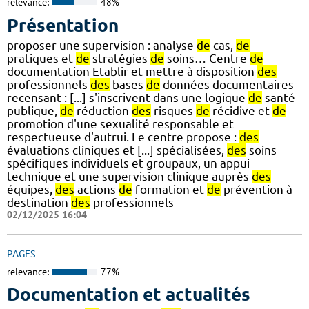
relevance:
48%
Présentation
proposer une supervision : analyse
de
cas,
de
pratiques et
de
stratégies
de
soins… Centre
de
documentation Etablir et mettre à disposition
des
professionnels
des
bases
de
données documentaires
recensant : [...] s'inscrivent dans une logique
de
santé
publique,
de
réduction
des
risques
de
récidive et
de
promotion d'une sexualité responsable et
respectueuse d'autrui. Le centre propose :
des
évaluations cliniques et [...] spécialisées,
des
soins
spécifiques individuels et groupaux, un appui
technique et une supervision clinique auprès
des
équipes,
des
actions
de
formation et
de
prévention à
destination
des
professionnels
02/12/2025 16:04
PAGES
relevance:
77%
Documentation et actualités