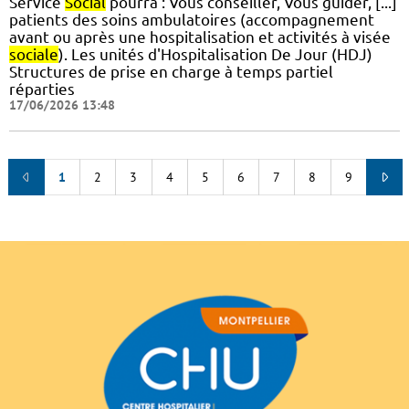
Service
Social
pourra : Vous conseiller, Vous guider, [...]
patients des soins ambulatoires (accompagnement
avant ou après une hospitalisation et activités à visée
sociale
). Les unités d'Hospitalisation De Jour (HDJ)
Structures de prise en charge à temps partiel
réparties
17/06/2026 13:48
1
2
3
4
5
6
7
8
9