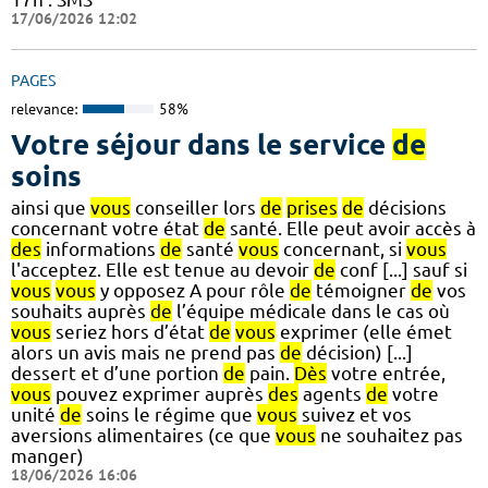
17/06/2026 12:02
PAGES
relevance:
58%
Votre séjour dans le service
de
soins
ainsi que
vous
conseiller lors
de
prises
de
décisions
concernant votre état
de
santé. Elle peut avoir accès à
des
informations
de
santé
vous
concernant, si
vous
l'acceptez. Elle est tenue au devoir
de
conf [...] sauf si
vous
vous
y opposez A pour rôle
de
témoigner
de
vos
souhaits auprès
de
l’équipe médicale dans le cas où
vous
seriez hors d’état
de
vous
exprimer (elle émet
alors un avis mais ne prend pas
de
décision) [...]
dessert et d’une portion
de
pain.
Dès
votre entrée,
vous
pouvez exprimer auprès
des
agents
de
votre
unité
de
soins le régime que
vous
suivez et vos
aversions alimentaires (ce que
vous
ne souhaitez pas
manger)
18/06/2026 16:06