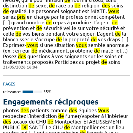
distinction
de
sexe,
de
race ou
de
religion,
des
soins
de
qualité. Le personnel soignant est MIXTE.
Vous
serez
pris
en charge par le professionnel compétent
[...] grand nombre
de
repas à produire. L’agent
de
prévention et
de
sécurité veille sur votre sécurité et
celle
de
vos biens pendant votre séjour. L’agent
de
la
blanchisserie s’occupe
de
la propreté
de
vos draps [...]
Exprimez-
vous
si une situation
vous
semble anormale
(ex. : erreur
de
médicament, problème
de
matériel…)
Posez
des
questions à vos soignants sur les soins et
traitements proposés Participez au projet
de
soins
21/05/2026 16:04
PAGES
relevance:
55%
Engagements réciproques
photos
des
patients comme
des
équipes
Vous
respectez l'interdiction
de
fumer/vapoter à l'intérieur
des
locaux du CHU
de
Montpellier ÉTABLISSEMENT
PUBLIC
DE
SANTÉ Le CHU
de
Montpellier est un lieu
neutre qui [...] qui a pour mission
de
fournir à tous,