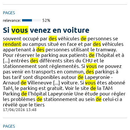
PAGES
relevance:
52%
Si
vous
venez en voiture
souvent occupé par
des
véhicules
de
personnes se
rendant
au campus situé en face et par
des
véhicules
appartenant à
des
personnes utilisant le tramway.
Pour réserver le parking aux patients
de
l'hôpital et à
[...] entrées
des
différents sites du CHU et le
stationnement sont réglementés. Si
vous
ne pouvez
pas venir en transports en commun,
des
parkings à
bas tarif sont disponibles autour
de
Lapeyronie -
Arnaud
de
Villeneuve [...] voiture. Si
vous
êtes abonné
TaM, le parking est gratuit. Voir le site
de
la TAM
Parking
de
l'hôpital Lapeyronie Une étude pour régler
les problèmes
de
stationnement au sein
de
celui-ci a
révélé que le tiers
17/06/2026 13:48
PAGES