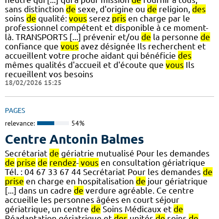
sans distinction
de
sexe, d'origine ou
de
religion,
des
soins
de
qualité:
vous
serez
pris
en charge par le
professionnel compétent et disponible à ce moment-
là. TRANSPORTS [...] prévenir et/ou
de
la personne
de
confiance que
vous
avez désignée Ils recherchent et
accueillent votre proche aidant qui bénéficie
des
mêmes qualités d'accueil et d'écoute que
vous
Ils
recueillent vos besoins
18/02/2026 15:25
PAGES
relevance:
54%
Centre Antonin Balmes
Secrétariat
de
gériatrie mutualisé Pour les demandes
de
prise
de
rendez
-
vous
en consultation gériatrique
Tél. : 04 67 33 67 44 Secrétariat Pour les demandes
de
prise
en charge en hospitalisation
de
jour gériatrique
[...] dans un cadre
de
verdure agréable. Ce centre
accueille les personnes âgées en court séjour
gériatrique, un centre
de
Soins Médicaux et
de
Réadaptation gériatrique et
des
unités
de
soins
de