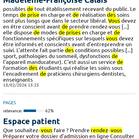
possibles
de
tout établissement recevant du public. Le
temps
de
prise
en charge et
de
réalisation
des
soins
sont plus longs que dans le secteur libéral.
Vous
devez
en être conscient avant
de
prendre rendez-vous [...]
elle dispose
de
modes
de
prises
en charge et
de
fonctionnements spécifiques sur lesquels
vous
devez
être informés et conscients avant d’entreprendre un
suivi. L’attente fait partie
des
conditions possibles [...]
sport, pathologies du sommeil, dysfonctions
de
l’appareil manducateur). C’est aussi un service
de
formation
des
étudiants qui réalise les soins sous
l’encadrement
de
praticiens chirurgiens-dentistes,
enseignants
18/02/2026 15:25
PAGES
relevance:
62%
Espace patient
Que souhaitez-
vous
faire ? Prendre
rendez
-
vous
Préparer votre dossier d'admission en ligne Consulter