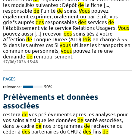
les modalités suivantes : Dépôt
de
la fiche [...]
responsable
de
l’unité
de
soins.
Vous
pouvez
également exprimer, oralement ou par écrit, vos
griefs auprès
des
responsables
des
services
de
l’établissement via le service Relations Usagers.
Vous
pouvez aussi [...] recevoir
des
soins liés à votre
Affection
de
Longue Durée (ALD)
Pris
en charge à 55
% dans les autres cas Si
vous
utilisez les transports en
commun ou personnels,
vous
pouvez faire une
demande
de
remboursement
17/06/2026 13:48
PAGES
relevance:
50%
Prélèvements et données
associées
restera
de
vos prélèvements après les analyses pour
vos soins ainsi que les données
de
santé associées,
dans le cadre
de
nos programmes
de
recherche ou
céder à
des
partenaires du CHU à
des
fins
de