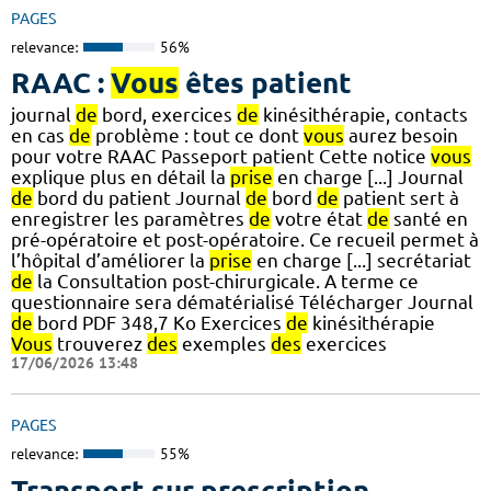
PAGES
relevance:
56%
RAAC :
Vous
êtes patient
journal
de
bord, exercices
de
kinésithérapie, contacts
en cas
de
problème : tout ce dont
vous
aurez besoin
pour votre RAAC Passeport patient Cette notice
vous
explique plus en détail la
prise
en charge [...] Journal
de
bord du patient Journal
de
bord
de
patient sert à
enregistrer les paramètres
de
votre état
de
santé en
pré-opératoire et post-opératoire. Ce recueil permet à
l’hôpital d’améliorer la
prise
en charge [...] secrétariat
de
la Consultation post-chirurgicale. A terme ce
questionnaire sera dématérialisé Télécharger Journal
de
bord PDF 348,7 Ko Exercices
de
kinésithérapie
Vous
trouverez
des
exemples
des
exercices
17/06/2026 13:48
PAGES
relevance:
55%
Transport sur prescription