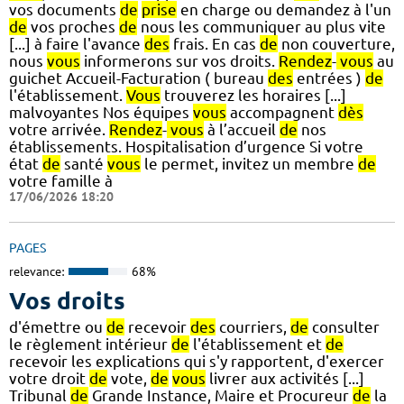
vos documents
de
prise
en charge ou demandez à l'un
de
vos proches
de
nous les communiquer au plus vite
[...] à faire l'avance
des
frais. En cas
de
non couverture,
nous
vous
informerons sur vos droits.
Rendez
-
vous
au
guichet Accueil-Facturation ( bureau
des
entrées )
de
l'établissement.
Vous
trouverez les horaires [...]
malvoyantes Nos équipes
vous
accompagnent
dès
votre arrivée.
Rendez
-
vous
à l’accueil
de
nos
établissements. Hospitalisation d’urgence Si votre
état
de
santé
vous
le permet, invitez un membre
de
votre famille à
17/06/2026 18:20
PAGES
relevance:
68%
Vos droits
d'émettre ou
de
recevoir
des
courriers,
de
consulter
le règlement intérieur
de
l'établissement et
de
recevoir les explications qui s'y rapportent, d'exercer
votre droit
de
vote,
de
vous
livrer aux activités [...]
Tribunal
de
Grande Instance, Maire et Procureur
de
la