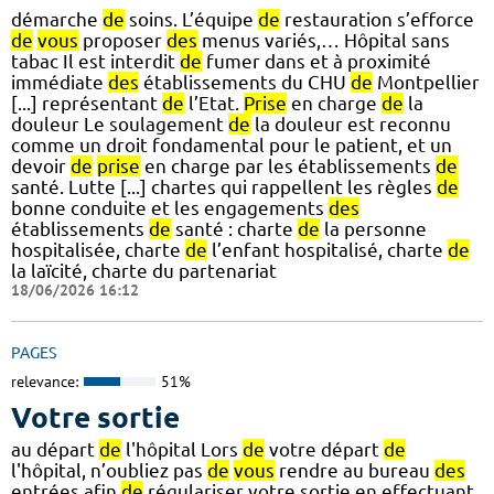
démarche
de
soins. L’équipe
de
restauration s’efforce
de
vous
proposer
des
menus variés,… Hôpital sans
tabac Il est interdit
de
fumer dans et à proximité
immédiate
des
établissements du CHU
de
Montpellier
[...] représentant
de
l’Etat.
Prise
en charge
de
la
douleur Le soulagement
de
la douleur est reconnu
comme un droit fondamental pour le patient, et un
devoir
de
prise
en charge par les établissements
de
santé. Lutte [...] chartes qui rappellent les règles
de
bonne conduite et les engagements
des
établissements
de
santé : charte
de
la personne
hospitalisée, charte
de
l’enfant hospitalisé, charte
de
la laïcité, charte du partenariat
18/06/2026 16:12
PAGES
relevance:
51%
Votre sortie
au départ
de
l'hôpital Lors
de
votre départ
de
l'hôpital, n’oubliez pas
de
vous
rendre au bureau
des
entrées afin
de
régulariser votre sortie en effectuant