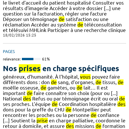
le livret d'accueil du patient hospitalisé Consulter vos
résultats d'imagerie Accéder à votre dossier [...] une
question sur la facturation, régler une facture
Déposer un témoignage
de
satisfaction ou une
réclamation Accéder au système
de
téléconsultation
et télésuivi MHLink Participer à une recherche clinique
18/02/2026 15:25
PAGES
relevance:
61%
Nos
prises
en charge spécifiques
généreux, d’humanité. À l’hôpital,
vous
pouvez faire
différents dons : don
de
sang, d’organes,
de
tissus,
de
moëlle osseuse,
de
gamètes, ou
de
lait… Il est
important
de
faire connaître son choix (pour ou [...]
National
des
Refus ou par témoignage écrit ou oral
de
ses proches. L’équipe
de
Coordination hospitalière
des
dons pour la greffe du CHU
de
Montpellier peut
rencontrer les proches ou la personne
de
confiance
[...] Soutient la
prise
en charge palliative, coordonne le
retour à domicile, et assure
des
missions
de
formation