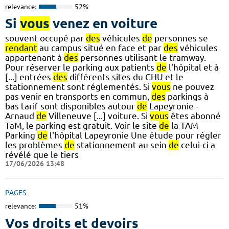
relevance:
52%
Si
vous
venez en voiture
souvent occupé par
des
véhicules
de
personnes se
rendant
au campus situé en face et par
des
véhicules
appartenant à
des
personnes utilisant le tramway.
Pour réserver le parking aux patients
de
l'hôpital et à
[...] entrées
des
différents sites du CHU et le
stationnement sont réglementés. Si
vous
ne pouvez
pas venir en transports en commun,
des
parkings à
bas tarif sont disponibles autour
de
Lapeyronie -
Arnaud
de
Villeneuve [...] voiture. Si
vous
êtes abonné
TaM, le parking est gratuit. Voir le site
de
la TAM
Parking
de
l'hôpital Lapeyronie Une étude pour régler
les problèmes
de
stationnement au sein
de
celui-ci a
révélé que le tiers
17/06/2026 13:48
PAGES
relevance:
51%
Vos droits et devoirs