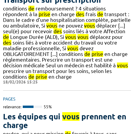
conditions
de
remboursement ? 4 situations
répondent à la
prise
en charge
des
frais
de
transport :
Dans le cadre d'une hospitalisation complète, partielle
ou ambulatoire, Si
vous
ne pouvez
vous
déplacer [...]
seul(e) pour recevoir
des
soins liés à votre Affection
de
Longue Durée (ALD), Si
vous
vous
déplacez pour
des
soins liés à votre accident du travail ou votre
maladie professionnelle, Si
vous
devez
OBLIGATOIREMENT [...] conditions
de
prise
en charge
réglementaires. Prescrire un transport est une
décision médicale Seul un médecin est habilité à
vous
prescrire un transport pour les soins, selon les
conditions
de
prise
en charge
18/02/2026 15:25
PAGES
relevance:
55%
Les équipes qui
vous
prennent en
charge
neutre, qui a pour mission
de
fournir à tous, sans