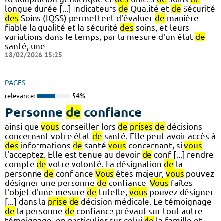
longue durée [...] Indicateurs
de
Qualité et
de
Sécurité
des
Soins (IQSS) permettent d'évaluer
de
manière
fiable la qualité et la sécurité
des
soins, et leurs
variations dans le temps, par la mesure d'un état
de
santé, une
18/02/2026 15:25
PAGES
relevance:
54%
Personne
de
confiance
ainsi que
vous
conseiller lors
de
prises
de
décisions
concernant votre état
de
santé. Elle peut avoir accès à
des
informations
de
santé
vous
concernant, si
vous
l'acceptez. Elle est tenue au devoir
de
conf [...] rendre
compte
de
votre volonté. La désignation
de
la
personne
de
confiance
Vous
êtes majeur,
vous
pouvez
désigner une personne
de
confiance.
Vous
faîtes
l'objet d'une mesure
de
tutelle,
vous
pouvez désigner
[...] dans la
prise
de
décision médicale. Le témoignage
de
la personne
de
confiance prévaut sur tout autre
témoignage, en particulier sur celui
de
la famille et