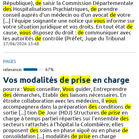
République),
de
saisir la Commission Départementale
des
Hospitalisations Psychiatriques,
de
prendre
conseil auprès d'un médecin ou d'un avocat
de
votre
[...] l'équipe soignante une notice qui
vous
informe sur
votre situation juridique et vos droits. En tout état
de
cause,
vous
disposez du droit :
de
communiquer avec
les autorités
de
contrôle (Préfet, Juge du Tribunal
17/06/2026 13:48
PAGES
relevance:
67%
Vos modalités
de
prise
en charge
pourra :
Vous
conseiller,
Vous
guider, Entreprendre
des
démarches, Etablir
des
liaisons nécessaires. En
étroite collaboration avec les médecins, il
vous
accompagnera dans la préparation
des
conditions
de
sortie [...] tion
De
Jour (HDJ) Structures
de
prise
en
charge à temps partiel réparties sur l'ensemble
des
secteurs rattachés à l'hôpital la Colombière, elles
proposent
des
soins en phase aiguë ou en phase
de
consolidation [...] modalités
de
prise
en charge