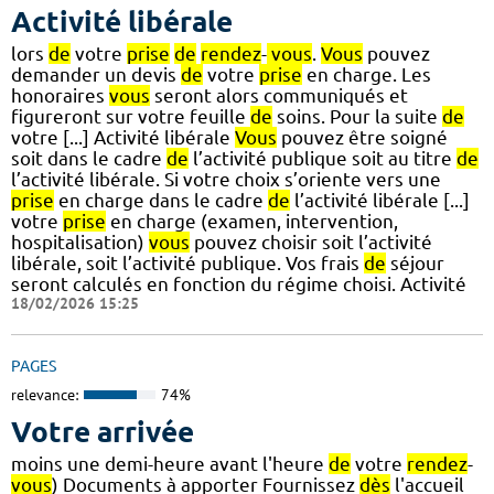
Activité libérale
lors
de
votre
prise
de
rendez
-
vous
.
Vous
pouvez
demander un devis
de
votre
prise
en charge. Les
honoraires
vous
seront alors communiqués et
figureront sur votre feuille
de
soins. Pour la suite
de
votre [...] Activité libérale
Vous
pouvez être soigné
soit dans le cadre
de
l’activité publique soit au titre
de
l’activité libérale. Si votre choix s’oriente vers une
prise
en charge dans le cadre
de
l’activité libérale [...]
votre
prise
en charge (examen, intervention,
hospitalisation)
vous
pouvez choisir soit l’activité
libérale, soit l’activité publique. Vos frais
de
séjour
seront calculés en fonction du régime choisi. Activité
18/02/2026 15:25
PAGES
relevance:
74%
Votre arrivée
moins une demi-heure avant l'heure
de
votre
rendez
-
vous
) Documents à apporter Fournissez
dès
l'accueil