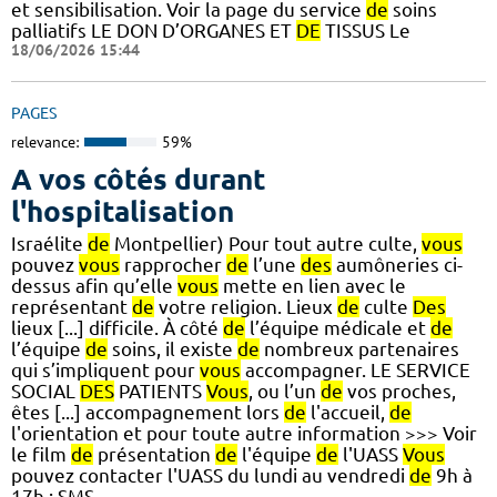
et sensibilisation. Voir la page du service
de
soins
palliatifs LE DON D’ORGANES ET
DE
TISSUS Le
18/06/2026 15:44
PAGES
relevance:
59%
A vos côtés durant
l'hospitalisation
Israélite
de
Montpellier) Pour tout autre culte,
vous
pouvez
vous
rapprocher
de
l’une
des
aumôneries ci-
dessus afin qu’elle
vous
mette en lien avec le
représentant
de
votre religion. Lieux
de
culte
Des
lieux [...] difficile. À côté
de
l’équipe médicale et
de
l’équipe
de
soins, il existe
de
nombreux partenaires
qui s’impliquent pour
vous
accompagner. LE SERVICE
SOCIAL
DES
PATIENTS
Vous
, ou l’un
de
vos proches,
êtes [...] accompagnement lors
de
l'accueil,
de
l'orientation et pour toute autre information >>> Voir
le film
de
présentation
de
l'équipe
de
l'UASS
Vous
pouvez contacter l'UASS du lundi au vendredi
de
9h à
17h : SMS