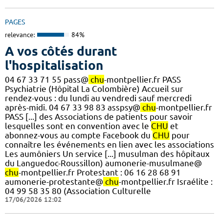
PAGES
relevance:
84%
A vos côtés durant
l'hospitalisation
04 67 33 71 55 pass@
chu
-montpellier.fr PASS
Psychiatrie (Hôpital La Colombière) Accueil sur
rendez-vous : du lundi au vendredi sauf mercredi
après-midi. 04 67 33 98 83 asspsy@
chu
-montpellier.fr
PASS [...] des Associations de patients pour savoir
lesquelles sont en convention avec le
CHU
et
abonnez-vous au compte Facebook du
CHU
pour
connaître les événements en lien avec les associations
Les aumôniers Un service [...] musulman des hôpitaux
du Languedoc-Roussillon) aumonerie-musulmane@
chu
-montpellier.fr Protestant : 06 16 28 68 91
aumonerie-protestante@
chu
-montpellier.fr Israélite :
04 99 58 35 80 (Association Culturelle
17/06/2026 12:02