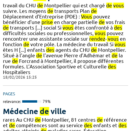
travail du CHU
de
Montpellier qui est chargé
de
vous
suivre. Les moyens
de
transports Plan
de
Déplacement d’Entreprise (PDE) :
Vous
pouvez
bénéficier d’une
prise
en charge partielle
de
vos frais
de
transports [...] social Si
vous
êtes confronté à
des
difficultés sociales ou professionnelles,
vous
pouvez
rencontrer une assistante sociale sur
rendez
-
vous
en
fonction
de
votre pôle. La médecine du travail Si
vous
êtes H [...] enfants
des
agents du CHU
de
Montpellier.
Situé à l’angle
de
l’avenue Pierre d’Adhémar et
de
la
rue
de
Forcrand à Montpellier, il propose différentes
formules. L’Association Sportive et Culturelle
des
Hospitaliers
18/02/2026 15:25
PAGES
relevance:
79%
Médecine
de
ville
rares Au CHU
de
Montpellier, 81 centres
de
référence
et
de
compétences sont au service
des
enfants et
des
adultes atteints
de
maladies rares. Éducation