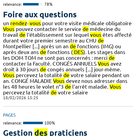
relevance:
78%
Foire aux questions
un
rendez
-
vous
pour votre visite médicale obligatoire
Vous
pouvez contacter le service
de
médecine du
travail
de
l'établissement sur lequel
vous
êtes affecté
durant votre premier semestre au CHU
de
Montpellier [...] après un an
de
fonctions (IMG) ou
après deux ans
de
fonctions (
DES
). Les stages dans
les DOM TOM ne sont pas concernés : merci
de
contacter la Faculté. CONGÉS ANNUELS
Vous
avez
droit à 30 jours
de
congés annuels [...] jour-même.
Vous
percevez la totalité
de
votre salaire pendant un
an. CONGÉ MALADIE
Vous
devez nous adresser dans
les 48 heures le volet n°3
de
l'arrêt maladie.
Vous
percevez la totalité
de
votre salaire
18/02/2026 15:25
PAGES
relevance:
100%
Gestion
des
praticiens