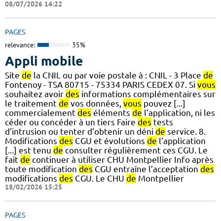
08/07/2026 14:22
PAGES
relevance:
35%
Appli mobile
Site
de
la CNIL ou par voie postale à : CNIL - 3 Place
de
Fontenoy - TSA 80715 - 75334 PARIS CEDEX 07. Si
vous
souhaitez avoir
des
informations complémentaires sur
le traitement
de
vos données,
vous
pouvez [...]
commercialement
des
éléments
de
l’application, ni les
céder ou concéder à un tiers Faire
des
tests
d’intrusion ou tenter d’obtenir un déni
de
service. 8.
Modifications
des
CGU et évolutions
de
l’application
[...] est tenu
de
consulter régulièrement ces CGU. Le
fait
de
continuer à utiliser CHU Montpellier Info après
toute modification
des
CGU entraîne l’acceptation
des
modifications
des
CGU. Le CHU
de
Montpellier
18/02/2026 15:25
PAGES