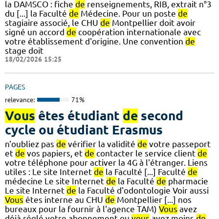
la DAMSCO : fiche
de
renseignements, RIB, extrait n°3
du [...] la Faculté
de
Médecine. Pour un poste
de
stagiaire associé, le CHU
de
Montpellier doit avoir
signé un accord
de
coopération internationale avec
votre établissement d'origine. Une convention
de
stage doit
18/02/2026 15:25
PAGES
relevance:
71%
Vous
êtes étudiant
de
second
cycle ou étudiant Erasmus
n'oubliez pas
de
vérifier la validité
de
votre passeport
et
de
vos papiers, et
de
contacter le service client
de
votre téléphone pour activer la 4G à l'étranger. Liens
utiles : Le site Internet
de
la Faculté [...] Faculté
de
médecine Le site Internet
de
la Faculté
de
pharmacie
Le site Internet
de
la Faculté d'odontologie Voir aussi
Vous
êtes interne au CHU
de
Montpellier [...] nos
bureaux pour la fournir à l'agence TAM)
Vous
avez
déjà réglé votre abonnement ou
vous
avez moins
de