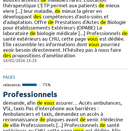
thérapeutique L'ETP permet aux patients
de
mieux
vivre [...] leur maladie,
de
mieux la gérer en
développant
des
compétences d'auto-soins et
d'adaptation. Offre
de
Prestations d'Actes
de
Biologie
pour établissements Extérieurs (OPABE) Le
laboratoire
de
biologie médicale [...] Professionnels
de
santé extérieurs au CHU, cette page
vous
est dédiée.
Elle rassemble les informations dont
vous
pourriez
avoir besoin directement. N'hésitez pas à nous faire
des
propositions d'amélioration
18/02/2026 15:25
PAGES
relevance:
75%
Professionnels
demande, afin
de
vous
assurer… Accès ambulances,
VSL, taxis Pas d'interphone aux barrières :
Ambulanciers et taxis, demandez un accès à
reconnaissance
de
plaques avant
de
venir. Médecine
de
ville Professionnels [...] Professionnels
de
santé
extérieurs au CHU, cette page
vous
est dédiée. Elle