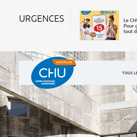
URGENCES
Le CHU
Pour g
tout 
TOUS L