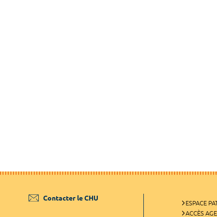
Contacter le CHU
ESPACE PA
ACCÈS AG