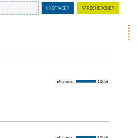
EFFACER
RECHERCHER
relevance:
100%
relevance:
100%