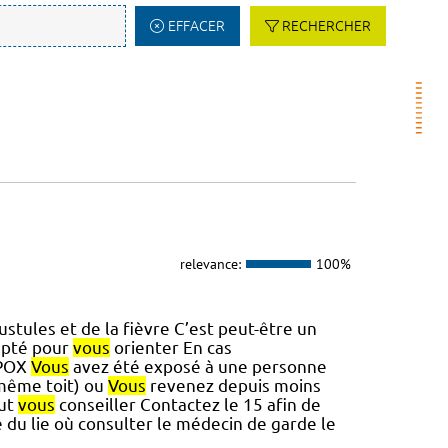
EFFACER
RECHERCHER
relevance:
100%
stules et de la fièvre C’est peut-être un
apté pour
vous
orienter En cas
 MPOX
Vous
avez été exposé à une personne
 même toit) ou
Vous
revenez depuis moins
eut
vous
conseiller Contactez le 15 afin de
 du lie où consulter le médecin de garde le