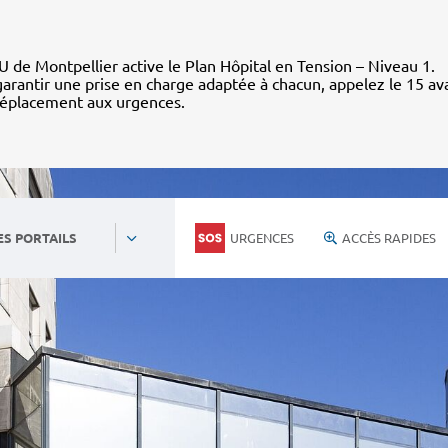
 de Montpellier active le Plan Hôpital en Tension – Niveau 1.
arantir une prise en charge adaptée à chacun, appelez le 15 av
déplacement aux urgences.
URGENCES
ACCÈS RAPIDES
ES PORTAILS