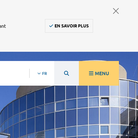
ant
EN SAVOIR PLUS
MENU
FR