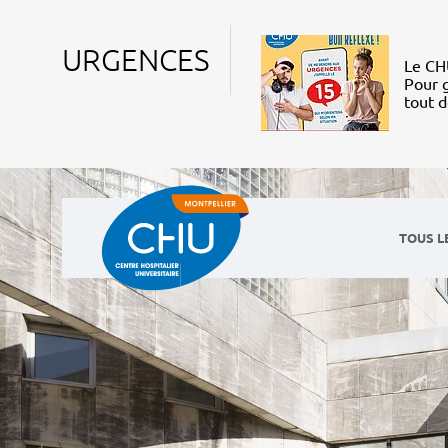
URGENCES
Le CHU
Pour g
tout 
TOUS L