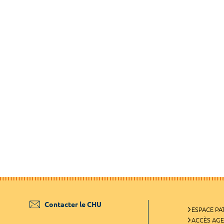
Contacter le CHU
ESPACE PA
ACCÈS AG