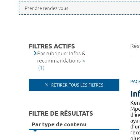
FILTRES ACTIFS
Résu
Par rubrique: Infos &
recommandations
(1)
PAG
RETIRER TOUS LES FILTRES
In
Ken
Mpo
FILTRE DE RÉSULTATS
d'in
aya
Par type de contenu
d’un
rec
plus