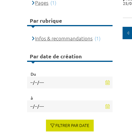
Pages
(1)
25/0
Par rubrique
Infos & recommandations
(1)
Par date de création
Du
à
FILTRER PAR DATE