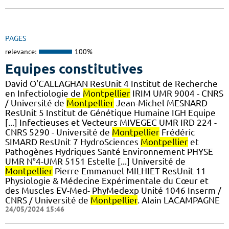
PAGES
relevance:
100%
Equipes constitutives
David O'CALLAGHAN ResUnit 4 Institut de Recherche
en Infectiologie de
Montpellier
IRIM UMR 9004 - CNRS
/ Université de
Montpellier
Jean-Michel MESNARD
ResUnit 5 Institut de Génétique Humaine IGH Equipe
[...] Infectieuses et Vecteurs MIVEGEC UMR IRD 224 -
CNRS 5290 - Université de
Montpellier
Frédéric
SIMARD ResUnit 7 HydroSciences
Montpellier
et
Pathogènes Hydriques Santé Environnement PHYSE
UMR N°4-UMR 5151 Estelle [...] Université de
Montpellier
Pierre Emmanuel MILHIET ResUnit 11
Physiologie & Médecine Expérimentale du Cœur et
des Muscles EV-Med- PhyMedexp Unité 1046 Inserm /
CNRS / Université de
Montpellier
. Alain LACAMPAGNE
24/05/2024 15:46