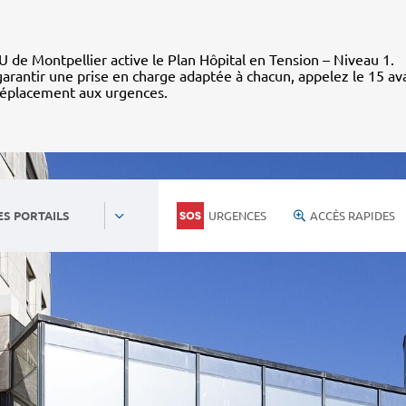
 de Montpellier active le Plan Hôpital en Tension – Niveau 1.
arantir une prise en charge adaptée à chacun, appelez le 15 av
déplacement aux urgences.
URGENCES
ACCÈS RAPIDES
ES PORTAILS