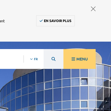
ant
EN SAVOIR PLUS
MENU
FR