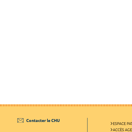
Contacter le CHU
ESPACE PA
ACCÈS AG