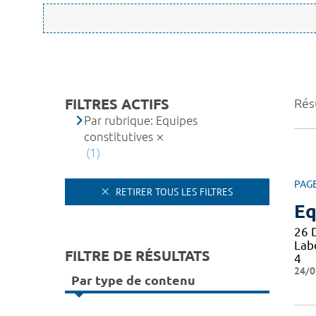
FILTRES ACTIFS
Résu
Par rubrique: Equipes
constitutives
(1)
PAG
RETIRER TOUS LES FILTRES
Eq
26 
Lab
FILTRE DE RÉSULTATS
4
24/0
Par type de contenu