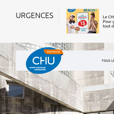
URGENCES
Le CHU
Pour g
tout 
TOUS L