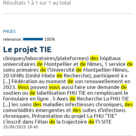
Résultats 1 à 1 sur 1 au total
PAGES
relevance:
100%
Le projet TIE
cliniques/laboratoires/plateformes)
des
hôpitaux
universitaires
de
Montpellier et
de
Nîmes, 1 service
de
soins primaires
de
l'Université
de
Montpellier-Nîmes,
20 UMRs (Unité Mixte
de
Recherche), participent à «
[...] Fédération au moment
de
son renouvellement en
2023.
Vous
pouvez
vous
aussi faire une demande
de
soutien ou
de
labellisation FHU TIE en remplissant le
formulaire en ligne . 5 Axes
de
Recherche La FHU TIE
[...] les soins
des
maladies infectieuses chroniques,
des
comorbidités émergentes et
des
suites d'infections
chroniques. Présentation du projet La FHU "TIE"
s'inscrit dans l'élan
de
la trajectoire
de
l'I-SITE
25/08/2025 18:45