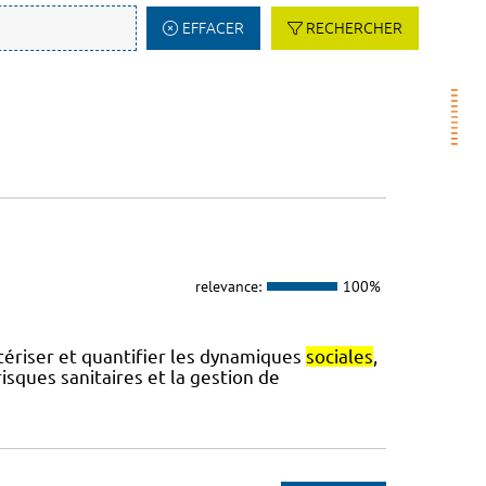
EFFACER
RECHERCHER
relevance:
100%
ctériser et quantifier les dynamiques
sociales
,
sques sanitaires et la gestion de