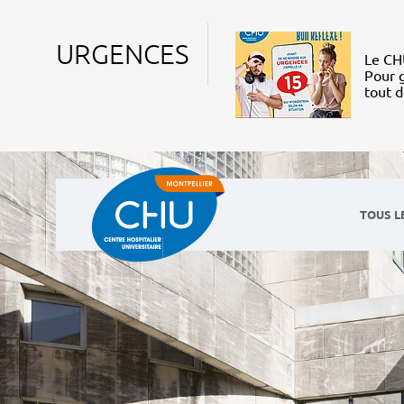
URGENCES
Le CHU
Pour g
tout 
TOUS L