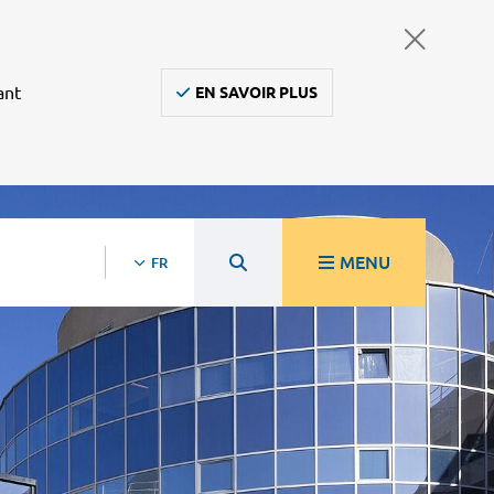
ant
EN SAVOIR PLUS
MENU
FR