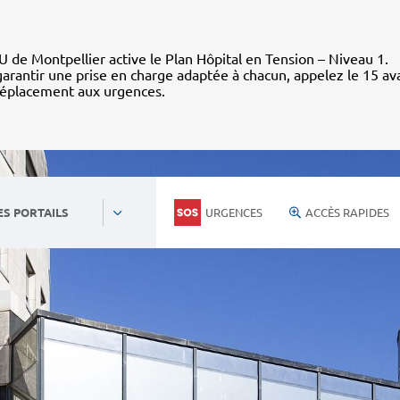
 de Montpellier active le Plan Hôpital en Tension – Niveau 1.
arantir une prise en charge adaptée à chacun, appelez le 15 av
déplacement aux urgences.
URGENCES
ACCÈS RAPIDES
ES PORTAILS