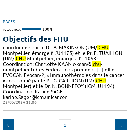
PAGES
relevance:
100%
Objectifs des FHU
coordonnée par le Dr. A. MAKINSON (UM/
CHU
Montpellier, émarge à l'U1175) et le Pr. E. TUAILLON
(UM/
CHU
Montpellier, émarge à l'U1058) ​
Coordination: Charlotte KAAN c-kaan@
chu
-
montpellier.fr Ces Fédérations prennent [...] ellier.fr
EVOCAN Evocan-2, « Immunothérapies dans le cancer
» coordonné par le Pr. G. CARTRON (UM/
CHU
Montpellier) et le Dr. N. BONNEFOY (ICM, U1194)
Coordination: Karine SAGET
karine.Saget@icm.unicancer
22/03/2024 11:06
1