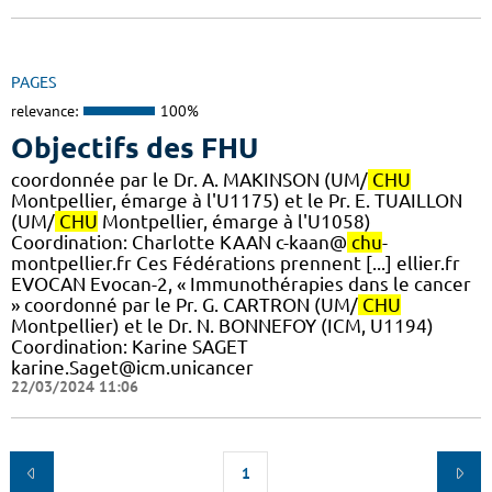
PAGES
relevance:
100%
Objectifs des FHU
coordonnée par le Dr. A. MAKINSON (UM/
CHU
Montpellier, émarge à l'U1175) et le Pr. E. TUAILLON
(UM/
CHU
Montpellier, émarge à l'U1058) ​
Coordination: Charlotte KAAN c-kaan@
chu
-
montpellier.fr Ces Fédérations prennent [...] ellier.fr
EVOCAN Evocan-2, « Immunothérapies dans le cancer
» coordonné par le Pr. G. CARTRON (UM/
CHU
Montpellier) et le Dr. N. BONNEFOY (ICM, U1194)
Coordination: Karine SAGET
karine.Saget@icm.unicancer
22/03/2024 11:06
1