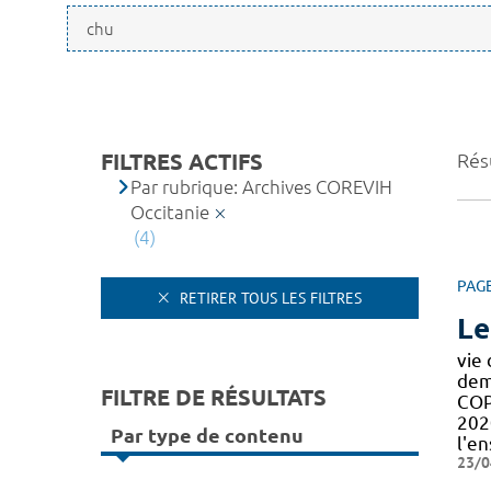
FILTRES ACTIFS
Résu
Par rubrique: Archives COREVIH
Occitanie
(4)
PAG
RETIRER TOUS LES FILTRES
Le
vie 
dem
FILTRE DE RÉSULTATS
COP
202
Par type de contenu
l'e
23/0