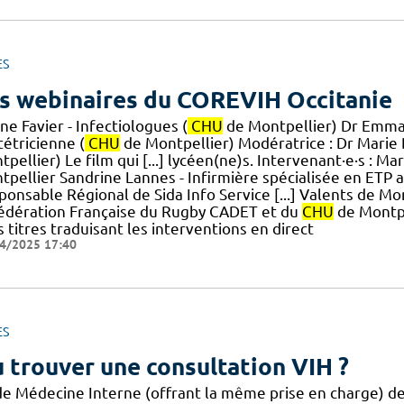
ES
s webinaires du COREVIH Occitanie
ne Favier - Infectiologues (
CHU
de Montpellier) Dr Emma
tétricienne (
CHU
de Montpellier) Modératrice : Dr Marie B
pellier) Le film qui [...] lycéen(ne)s. Intervenant·e·s : M
tpellier Sandrine Lannes - Infirmière spécialisée en ETP 
ponsable Régional de Sida Info Service [...] Valents de Mo
Fédération Française du Rugby CADET et du
CHU
de Montpel
 titres traduisant les interventions en direct
4/2025 17:40
ES
 trouver une consultation VIH ?
de Médecine Interne (offrant la même prise en charge) des