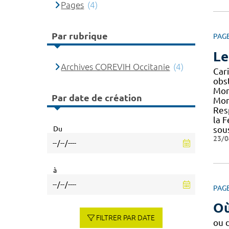
Pages
(4)
Par rubrique
PAG
Le
Archives COREVIH Occitanie
(4)
Cari
obs
Mont
Par date de création
Mon
Res
la 
Du
sous
23/0
à
PAG
Où
FILTRER PAR DATE
ou 