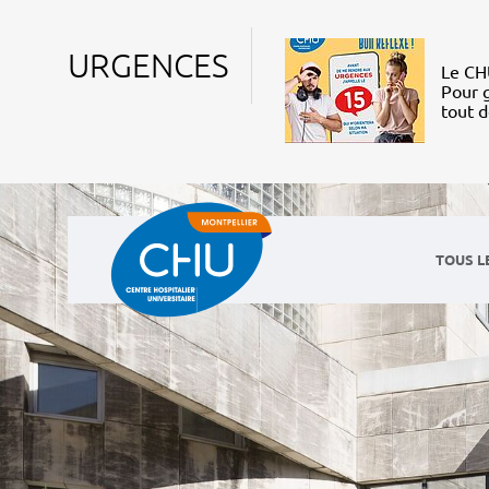
URGENCES
Le CHU
Pour g
tout 
TOUS L