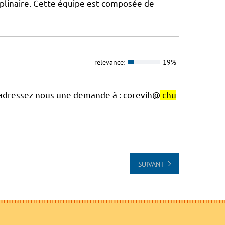
iplinaire. Cette équipe est composée de
relevance:
19%
, adressez nous une demande à : corevih@
chu
-
SUIVANT