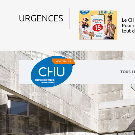
URGENCES
Le CHU
Pour g
tout 
TOUS L