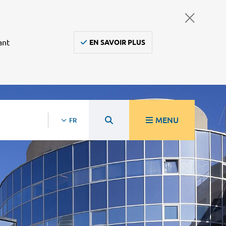
ant
EN SAVOIR PLUS
MENU
FR