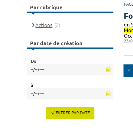
PAG
Par rubrique
Fo
en 
Actions
(2)
Mon
Occ
23/0
Par date de création
Du
à
FILTRER PAR DATE