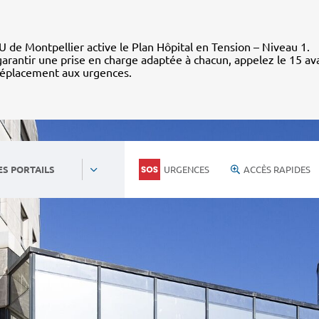
 de Montpellier active le Plan Hôpital en Tension – Niveau 1.
arantir une prise en charge adaptée à chacun, appelez le 15 av
déplacement aux urgences.
URGENCES
ACCÈS RAPIDES
ES PORTAILS