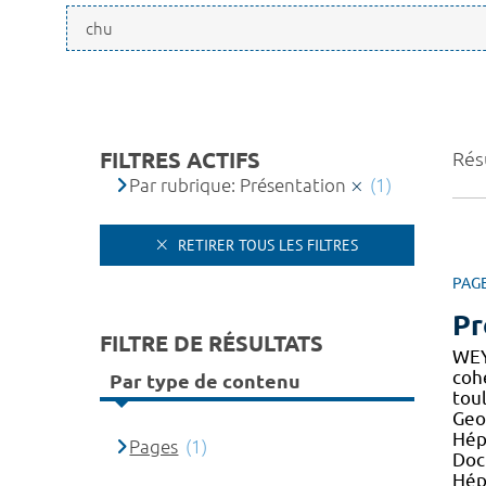
FILTRES ACTIFS
Résu
Par rubrique: Présentation
(1)
RETIRER TOUS LES FILTRES
PAG
Pr
FILTRE DE RÉSULTATS
WEY
co
Par type de contenu
toul
Geo
Hépa
Pages
(1)
Doc
Hép