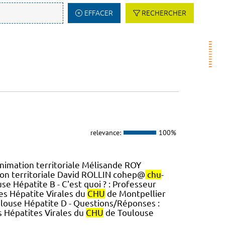
EFFACER
RECHERCHER
relevance:
100%
Animation territoriale Mélisande ROY
ion territoriale David ROLLIN cohep@
chu
-
e Hépatite B - C'est quoi ? : Professeur
es Hépatite Virales du
CHU
de Montpellier
louse Hépatite D - Questions/Réponses :
s Hépatites Virales du
CHU
de Toulouse