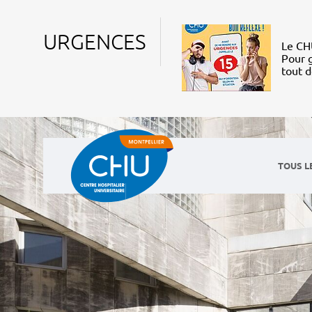
URGENCES
Le CHU
Pour g
tout 
TOUS L