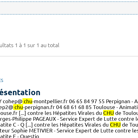
ltats 1 à 1 sur 1 au total
ES
ésentation
 cohep@
chu
-montpellier.fr 06 65 84 97 55 Perpignan - 
hep2@
chu
-perpignan.fr 04 68 61 68 85 Toulouse - Animat
ouse.fr [...] contre les Hépatites Virales du
CHU
de Toulous
rges-Philippe PAGEAUX - Service Expert de Lutte contre l
tite C - Q [...] contre les Hépatites Virales du
CHU
de Tou
teur Sophie METIVIER - Service Expert de Lutte contre le
atite E - Questio