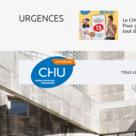
URGENCES
Le CHU
Pour g
tout 
TOUS L