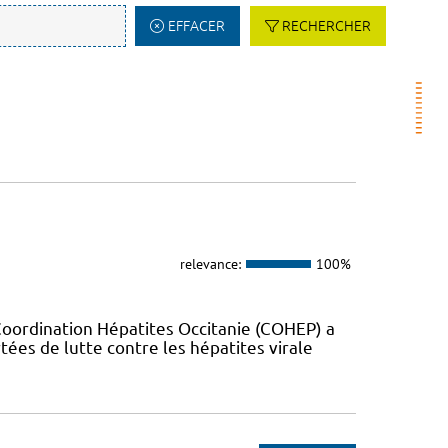
EFFACER
RECHERCHER
relevance:
100%
Coordination Hépatites Occitanie (COHEP) a
es de lutte contre les hépatites virale