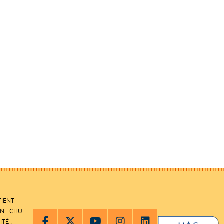
TIENT
ENT CHU
ITÉ :