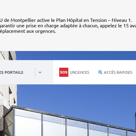
 de Montpellier active le Plan Hôpital en Tension – Niveau 1.
arantir une prise en charge adaptée à chacun, appelez le 15 av
déplacement aux urgences.
URGENCES
ACCÈS RAPIDES
ES PORTAILS