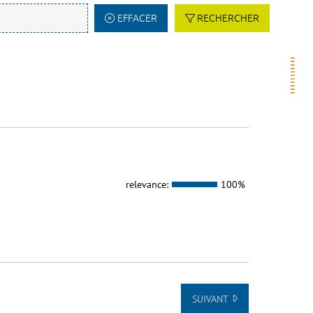
EFFACER
RECHERCHER
relevance:
100%
SUIVANT