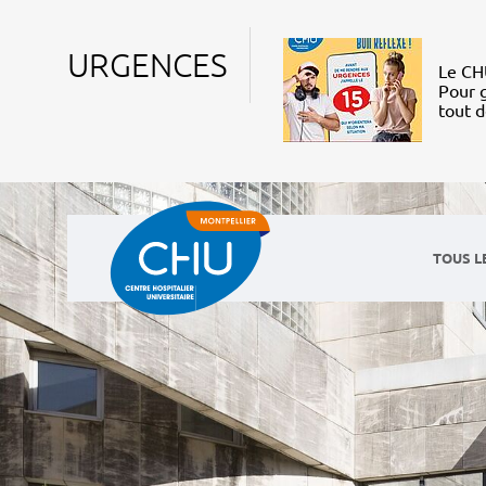
URGENCES
Le CHU
Pour g
tout 
TOUS L