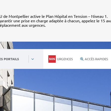
 de Montpellier active le Plan Hôpital en Tension – Niveau 1.
arantir une prise en charge adaptée à chacun, appelez le 15 av
déplacement aux urgences.
URGENCES
ACCÈS RAPIDES
ES PORTAILS