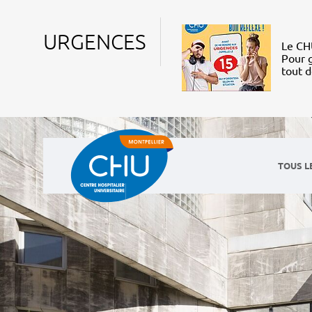
URGENCES
Le CHU
Pour g
tout 
TOUS L