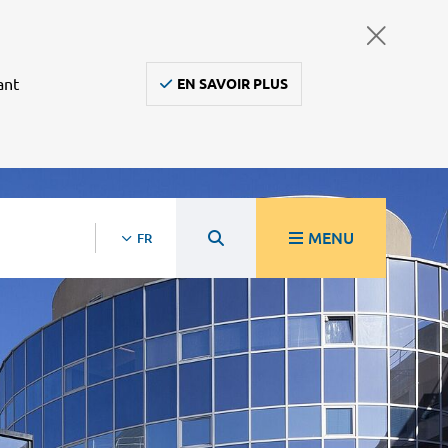
ant
EN SAVOIR PLUS
MENU
FR