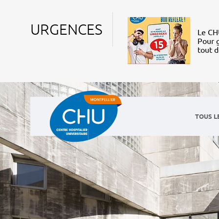
URGENCES
Le CHU
Pour g
tout 
TOUS L