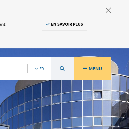
ant
EN SAVOIR PLUS
MENU
FR