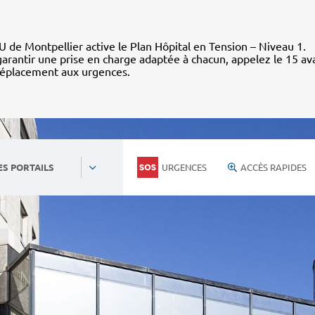
 de Montpellier active le Plan Hôpital en Tension – Niveau 1.
arantir une prise en charge adaptée à chacun, appelez le 15 av
déplacement aux urgences.
URGENCES
ACCÈS RAPIDES
ES PORTAILS