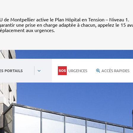
 de Montpellier active le Plan Hôpital en Tension – Niveau 1.
arantir une prise en charge adaptée à chacun, appelez le 15 av
déplacement aux urgences.
URGENCES
ACCÈS RAPIDES
ES PORTAILS