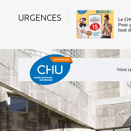
URGENCES
Le CHU
Pour g
tout 
TOUS L