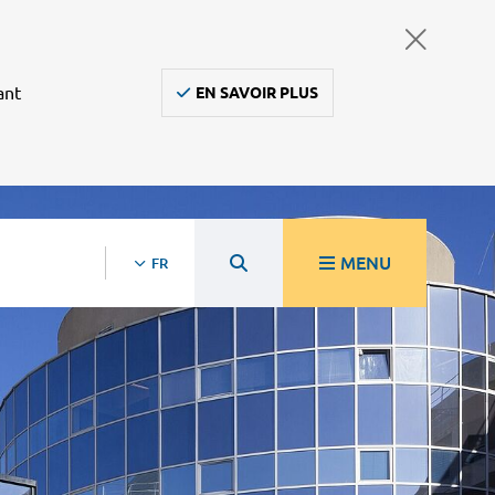
ant
EN SAVOIR PLUS
MENU
FR