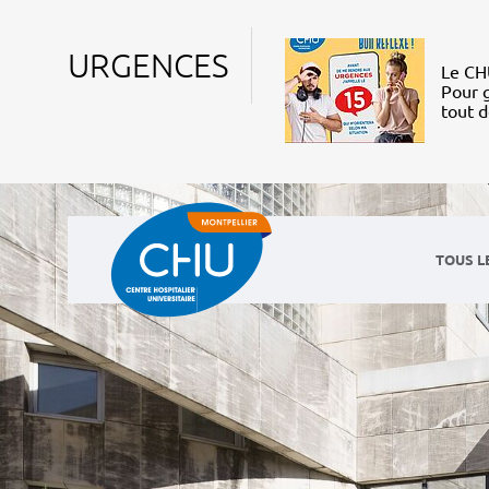
URGENCES
Le CHU
Pour g
tout 
TOUS L