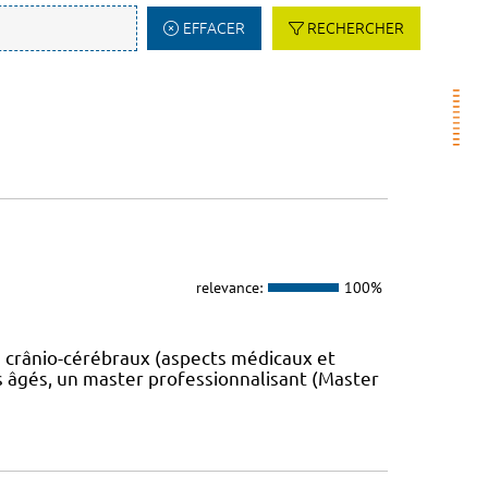
EFFACER
RECHERCHER
relevance:
100%
 crânio-cérébraux (aspects médicaux et
s âgés, un master professionnalisant (Master