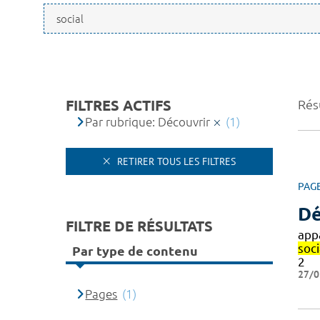
FILTRES ACTIFS
Résu
Par rubrique: Découvrir
(1)
RETIRER TOUS LES FILTRES
PAG
Dé
FILTRE DE RÉSULTATS
app
soc
Par type de contenu
2
27/0
Pages
(1)