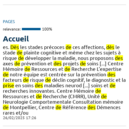
PAGES
relevance:
100%
Accueil
es.
Dès
les stades précoces
de
ces affections,
dès
le
stade
de
plainte cognitive et même chez les sujets à
risque
de
développer la maladie, nous proposons
des
axes
de
prévention et
des
projets
de
soins [...] Centre
Mémoire
de
Ressources et
de
Recherche L’expertise
de
notre équipe est centrée sur la prévention
des
facteurs
de
risque
de
déclin cognitif, le diagnostic et la
prise
en soins
des
maladies neurod [...] soins et
de
recherches innovantes. Centre Mémoire
de
Ressources et
de
Recherche (CMRR), Unité
de
Neurologie Comportementale Consultation mémoire
de
Montpellier, Centre
de
Référence
des
Démences
rares et/ou
26/02/2025 17:26