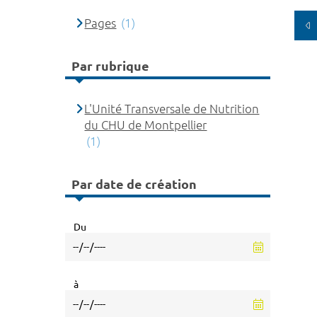
Pages
(1)
Par rubrique
L'Unité Transversale de Nutrition
du CHU de Montpellier
(1)
Par date de création
Du
à