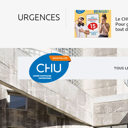
URGENCES
Le CHU
Pour g
tout 
TOUS L