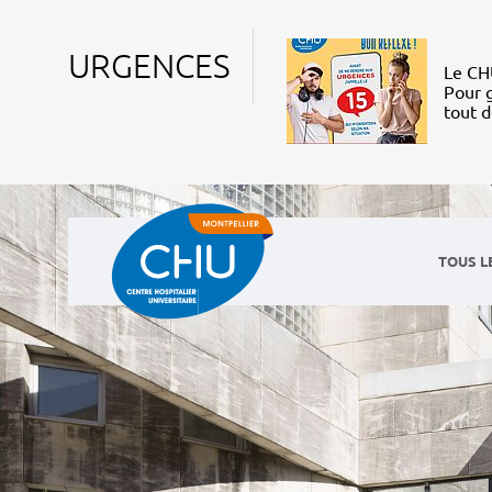
URGENCES
Le CHU
Pour g
tout 
TOUS L