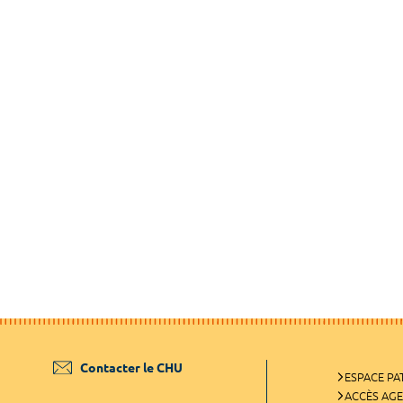
Contacter le CHU
ESPACE PA
ACCÈS AG