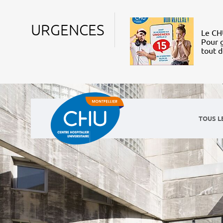
URGENCES
Le CHU
Pour g
tout 
TOUS L